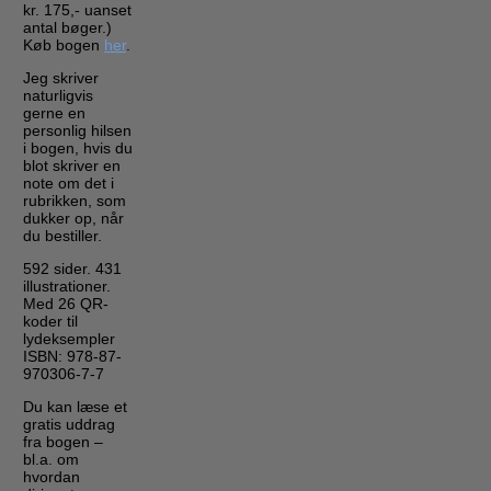
kr. 175,- uanset
antal bøger.)
Køb bogen
her
.
Jeg skriver
naturligvis
gerne en
personlig hilsen
i bogen, hvis du
blot skriver en
note om det i
rubrikken, som
dukker op, når
du bestiller.
592 sider. 431
illustrationer.
Med 26 QR-
koder til
lydeksempler
ISBN: 978-87-
970306-7-7
Du kan læse et
gratis uddrag
fra bogen –
bl.a. om
hvordan