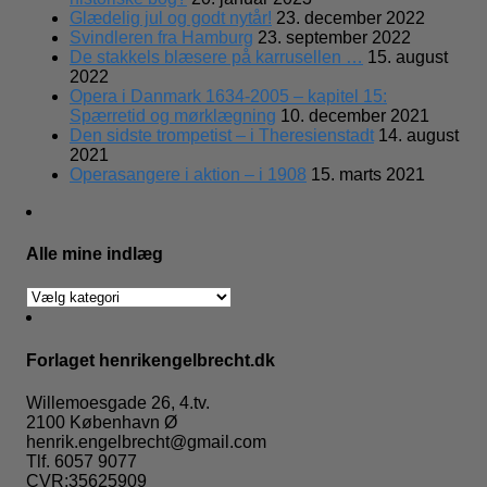
Glædelig jul og godt nytår!
23. december 2022
Svindleren fra Hamburg
23. september 2022
De stakkels blæsere på karrusellen …
15. august
2022
Opera i Danmark 1634-2005 – kapitel 15:
Spærretid og mørklægning
10. december 2021
Den sidste trompetist – i Theresienstadt
14. august
2021
Operasangere i aktion – i 1908
15. marts 2021
Alle mine indlæg
Alle
mine
indlæg
Forlaget henrikengelbrecht.dk
Willemoesgade 26, 4.tv.
2100 København Ø
henrik.engelbrecht@gmail.com
Tlf. 6057 9077
CVR:35625909