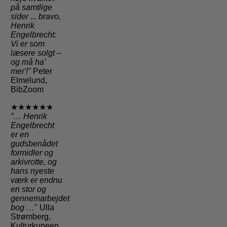
på samtlige
sider
... bravo,
Henrik
Engelbrecht:
Vi er som
læsere solgt –
og må ha’
mer'!"
Peter
Elmelund,
BibZoom
★★★★★★
”… Henrik
Engelbrecht
er en
gudsbenådet
formidler og
arkivrotte, og
hans nyeste
værk er endnu
en stor og
gennemarbejdet
bog …
" Ulla
Strømberg,
Kulturkupeen