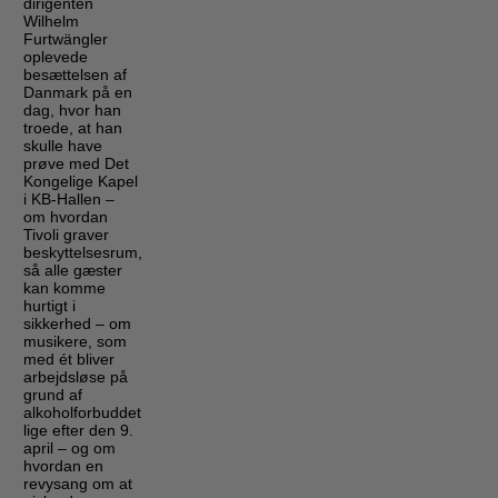
dirigenten
Wilhelm
Furtwängler
oplevede
besættelsen af
Danmark på en
dag, hvor han
troede, at han
skulle have
prøve med Det
Kongelige Kapel
i KB-Hallen –
om hvordan
Tivoli graver
beskyttelsesrum,
så alle gæster
kan komme
hurtigt i
sikkerhed – om
musikere, som
med ét bliver
arbejdsløse på
grund af
alkoholforbuddet
lige efter den 9.
april – og om
hvordan en
revysang om at