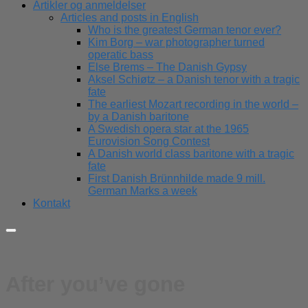
Artikler og anmeldelser
Articles and posts in English
Who is the greatest German tenor ever?
Kim Borg – war photographer turned
operatic bass
Else Brems – The Danish Gypsy
Aksel Schiøtz – a Danish tenor with a tragic
fate
The earliest Mozart recording in the world –
by a Danish baritone
A Swedish opera star at the 1965
Eurovision Song Contest
A Danish world class baritone with a tragic
fate
First Danish Brünnhilde made 9 mill.
German Marks a week
Kontakt
After you’ve gone