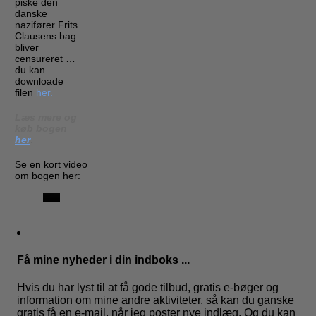
piske den
danske
nazifører Frits
Clausens bag
bliver
censureret …
du kan
downloade
filen
her.
Læs mere og
køb bogen
her
.
Se en kort video
om bogen her:
Få mine nyheder i din indboks ...
Hvis du har lyst til at få gode tilbud, gratis e-bøger og
information om mine andre aktiviteter, så kan du ganske
gratis få en e-mail, når jeg poster nye indlæg. Og du kan