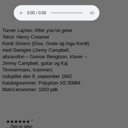
Turner Layton:
After you’ve gone
Tekst: Henry Creamer
Kordt Sisters (Else, Grete og Inga Kordt)
med Swingtet (Jonny Campbell,
altsaxofon – Gunnar Bengtson, klaver –
Jimmy Campbell, guitar og Kaj
Timmermann, trommer)
Indspillet den 9. september 1942
Katalognummer: Polyphon XS 50984
Matricenummer: 1003 pdk
★★★★★★
”
... Det er ikke