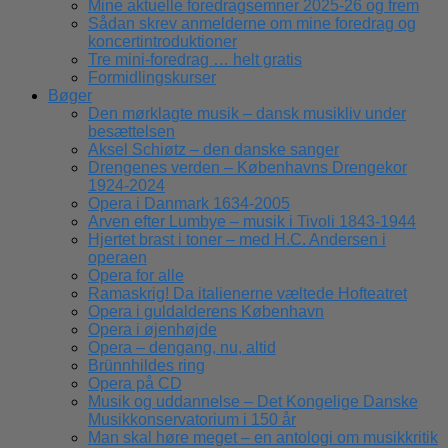
Mine aktuelle foredragsemner 2025-26 og frem
Sådan skrev anmelderne om mine foredrag og
koncertintroduktioner
Tre mini-foredrag … helt gratis
Formidlingskurser
Bøger
Den mørklagte musik – dansk musikliv under
besættelsen
Aksel Schiøtz – den danske sanger
Drengenes verden – Københavns Drengekor
1924-2024
Opera i Danmark 1634-2005
Arven efter Lumbye – musik i Tivoli 1843-1944
Hjertet brast i toner – med H.C. Andersen i
operaen
Opera for alle
Ramaskrig! Da italienerne væltede Hofteatret
Opera i guldalderens København
Opera i øjenhøjde
Opera – dengang, nu, altid
Brünnhildes ring
Opera på CD
Musik og uddannelse – Det Kongelige Danske
Musikkonservatorium i 150 år
Man skal høre meget – en antologi om musikkritik