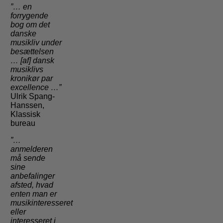
”… en
forrygende
bog om det
danske
musikliv under
besættelsen
… [af] dansk
musiklivs
kronikør par
excellence …”
Ulrik Spang-
Hanssen,
Klassisk
bureau
”…
anmelderen
må sende
sine
anbefalinger
afsted, hvad
enten man er
musikinteresseret
eller
interesseret i