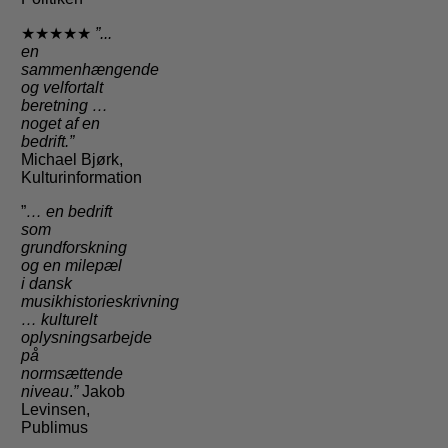
★★★★★
”...
en
sammenhængende
og velfortalt
beretning …
noget af en
bedrift.”
Michael Bjørk,
Kulturinformation
”
… en bedrift
som
grundforskning
og en milepæl
i dansk
musikhistorieskrivning
…
kulturelt
oplysningsarbejde
på
normsættende
niveau
.
”
Jakob
Levinsen,
Publimus