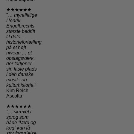
★★★★★★
"
… myreflittige
Henrik
Engelbrechts
største bedrift
til dato …
historiefortælling
på et højt
niveau … et
opslagsværk,
der fortjener
sin faste plads
i den danske
musik- og
kulturhistorie.
"
Kim Reich,
Ascolta
★★★★★★
”… skrevet i
sprog som
både ”lærd og
læg” kan få
stor fornøjelse