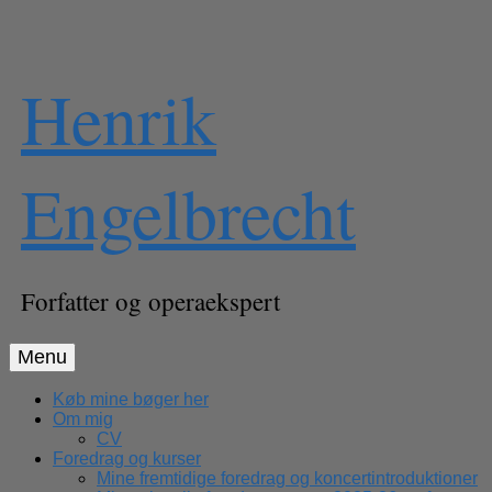
Skip
Henrik
to
content
Engelbrecht
Forfatter og operaekspert
Menu
Køb mine bøger her
Om mig
CV
Foredrag og kurser
Mine fremtidige foredrag og koncertintroduktioner