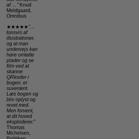
af …”
Knud
Meldgaard,
Omnibus
★★★★★
"…
tonsvis af
illustrationer,
og at man
undervejs kan
høre omtalte
plader og se
film ved at
skanne
QRkoder i
bogen, er
suverænt.
Læs bogen og
bliv oplyst og
revet med.
Men forvent,
at dit hoved
eksploderer.”
Thomas
Michelsen,
Politiken