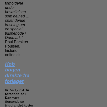
forholdene
under
besættelsen
som helhed …
spændende
læsning om
en speciel
tidsperiode i
Danmark.”
Poul Porskær
Poulsen,
historie-
online.dk
Køb
bogen
direkte fra
forlaget
Kr. 549,- inkl.
fri
forsendelse i
Danmark
.
(forsendelse
til
udlandet
koster