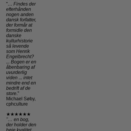
”…
Findes der
efterhånden
nogen anden
dansk forfatter,
der formår at
formidle den
danske
kulturhistorie
så levende
som Henrik
Engelbrecht?
... Bogen er en
åbenbaring af
uvurderlig
viden ... intet
mindre end en
bedrift af de
store
.”
Michael Søby,
cphculture
★★★★★★
"
… en bog,
der holder den
høje kvalitet