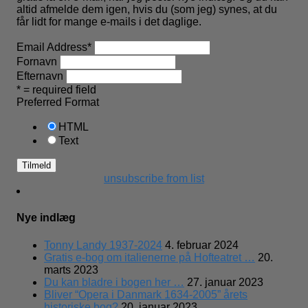
altid afmelde dem igen, hvis du (som jeg) synes, at du
får lidt for mange e-mails i det daglige.
Email Address
*
Fornavn
Efternavn
* = required field
Preferred Format
HTML
Text
unsubscribe from list
Nye indlæg
Tonny Landy 1937-2024
4. februar 2024
Gratis e-bog om italienerne på Hofteatret …
20.
marts 2023
Du kan bladre i bogen her …
27. januar 2023
Bliver “Opera i Danmark 1634-2005” årets
historiske bog?
20. januar 2023