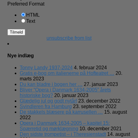
Preferred Format
HTML
Text
unsubscribe from list
Nye indlæg
Tonny Landy 1937-2024
4. februar 2024
Gratis e-bog om italienerne på Hofteatret …
20.
marts 2023
Du kan bladre i bogen her …
27. januar 2023
Bliver “Opera i Danmark 1634-2005” årets
historiske bog?
20. januar 2023
Glædelig jul og godt nytår!
23. december 2022
Svindleren fra Hamburg
23. september 2022
De stakkels blæsere på karrusellen …
15. august
2022
Opera i Danmark 1634-2005 – kapitel 15:
Spærretid og mørklægning
10. december 2021
Den sidste trompetist – i Theresienstadt
14. august