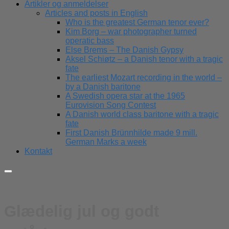
Artikler og anmeldelser
Articles and posts in English
Who is the greatest German tenor ever?
Kim Borg – war photographer turned
operatic bass
Else Brems – The Danish Gypsy
Aksel Schiøtz – a Danish tenor with a tragic
fate
The earliest Mozart recording in the world –
by a Danish baritone
A Swedish opera star at the 1965
Eurovision Song Contest
A Danish world class baritone with a tragic
fate
First Danish Brünnhilde made 9 mill.
German Marks a week
Kontakt
Glædelig jul og godt