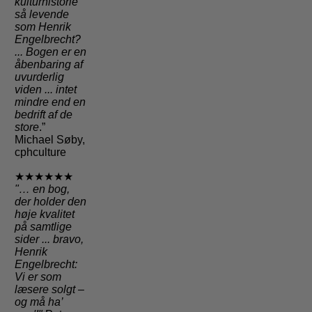
kulturhistorie
så levende
som Henrik
Engelbrecht?
... Bogen er en
åbenbaring af
uvurderlig
viden ... intet
mindre end en
bedrift af de
store
.”
Michael Søby,
cphculture
★★★★★★
"
… en bog,
der holder den
høje kvalitet
på samtlige
sider
... bravo,
Henrik
Engelbrecht:
Vi er som
læsere solgt –
og må ha’