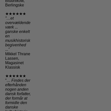
Blüdnikow,
Berlingske
★★★★★★
”…et
overvældende
værk ...
ganske enkelt
en
musikhistorisk
begivenhed
..."
Mikkel Thrane
Lassen,
Magasinet
Klassisk
★★★★★★
”…
Findes der
efterhånden
nogen anden
dansk forfatter,
der formår at
formidle den
danske