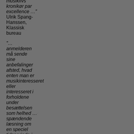
musiklivs
kronikør par
excellence …”
Ulrik Spang-
Hanssen,
Klassisk
bureau
”…
anmelderen
må sende
sine
anbefalinger
afsted, hvad
enten man er
musikinteresseret
eller
interesseret i
forholdene
under
besættelsen
som helhed …
spændende
læsning om
en speciel