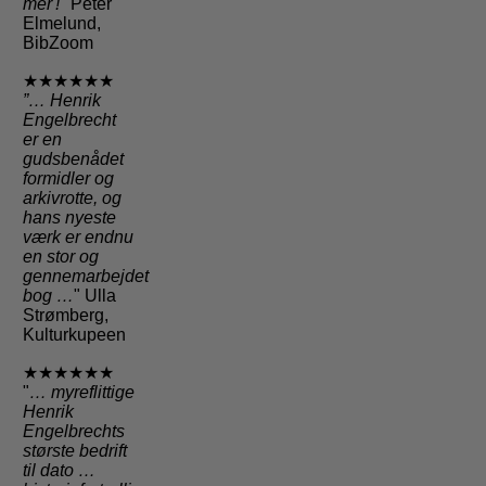
mer'!"
Peter
Elmelund,
BibZoom
★★★★★★
”… Henrik
Engelbrecht
er en
gudsbenådet
formidler og
arkivrotte, og
hans nyeste
værk er endnu
en stor og
gennemarbejdet
bog …
" Ulla
Strømberg,
Kulturkupeen
★★★★★★
"
… myreflittige
Henrik
Engelbrechts
største bedrift
til dato …