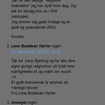
Tak for den dejlige “negative
fodboldtur” jeg har nydt hver dag. Og
tak for besøg hos os i RW
selskabet.
Jeg ønsker dig gode fridage og et
godt og spændende 2023.
Kirsten
Lene Bodekær Herler
siger:
24. december 2022 kl. 10:41
Tak for Jussi Bjørling og for alle dine
egne givtige udgivelser så fyldt med
kærligheden til og viden om musik
<3
Et godt kommende år ønskes du
!Venlige hilsner
Fra Lene Bodekær Herler
Anonym
siger: