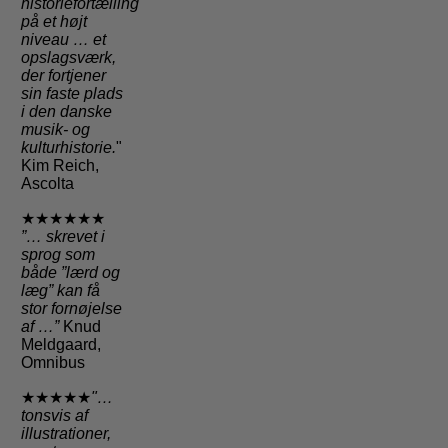
historiefortælling
på et højt
niveau … et
opslagsværk,
der fortjener
sin faste plads
i den danske
musik- og
kulturhistorie.
"
Kim Reich,
Ascolta
★★★★★★
”… skrevet i
sprog som
både ”lærd og
læg” kan få
stor fornøjelse
af …”
Knud
Meldgaard,
Omnibus
★★★★★
"…
tonsvis af
illustrationer,