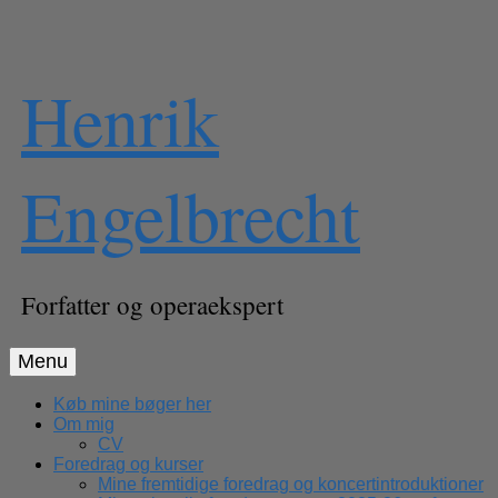
Skip
Henrik
to
content
Engelbrecht
Forfatter og operaekspert
Menu
Køb mine bøger her
Om mig
CV
Foredrag og kurser
Mine fremtidige foredrag og koncertintroduktioner