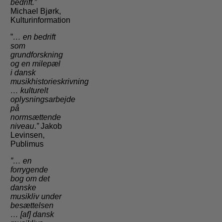
bedrift.”
Michael Bjørk,
Kulturinformation
”
… en bedrift
som
grundforskning
og en milepæl
i dansk
musikhistorieskrivning
…
kulturelt
oplysningsarbejde
på
normsættende
niveau
.
”
Jakob
Levinsen,
Publimus
”… en
forrygende
bog om det
danske
musikliv under
besættelsen
… [af] dansk