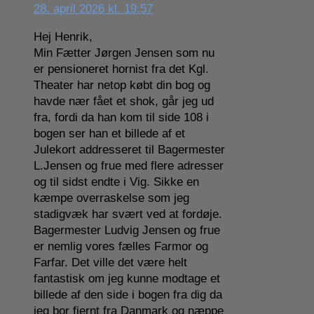
28. april 2026 kl. 19:57
Hej Henrik,
Min Fætter Jørgen Jensen som nu
er pensioneret hornist fra det Kgl.
Theater har netop købt din bog og
havde nær fået et shok, går jeg ud
fra, fordi da han kom til side 108 i
bogen ser han et billede af et
Julekort addresseret til Bagermester
L.Jensen og frue med flere adresser
og til sidst endte i Vig. Sikke en
kæmpe overraskelse som jeg
stadigvæk har svært ved at fordøje.
Bagermester Ludvig Jensen og frue
er nemlig vores fælles Farmor og
Farfar. Det ville det være helt
fantastisk om jeg kunne modtage et
billede af den side i bogen fra dig da
jeg bor fjernt fra Danmark og næppe