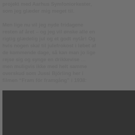
projekt med Aarhus Symfoniorkester,
som jeg glæder mig meget til.
Men lige nu vil jeg nyde fridagene
resten af året – og jeg vil ønske alle en
rigtig glædelig jul og et godt nytår! Og
hvis nogen skal til julefrokost i løbet af
de kommende dage, så kan man jo lige
rejse sig og synge en drikkevise …
men muligvis ikke med helt samme
overskud som Jussi Björling her i
filmen “Fram för framgång” i 1938: