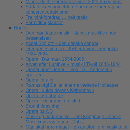
Mine aktuelle foredragsemner 2025-26 og frem
Sådan skrev anmelderne om mine foredrag og
koncertintroduktioner
Tre mini-foredrag … helt gratis
Formidlingskurser
Bøger
Den mørklagte musik – dansk musikliv under
besættelsen
Aksel Schiøtz – den danske sanger
Drengenes verden – Københavns Drengekor
1924-2024
Opera i Danmark 1634-2005
Arven efter Lumbye – musik i Tivoli 1843-1944
Hjertet brast i toner – med H.C. Andersen i
operaen
Opera for alle
Ramaskrig! Da italienerne væltede Hofteatret
Opera i guldalderens København
Opera i øjenhøjde
Opera – dengang, nu, altid
Brünnhildes ring
Opera på CD
Musik og uddannelse – Det Kongelige Danske
Musikkonservatorium i 150 år
Man skal høre meget – en antologi om musikkritik