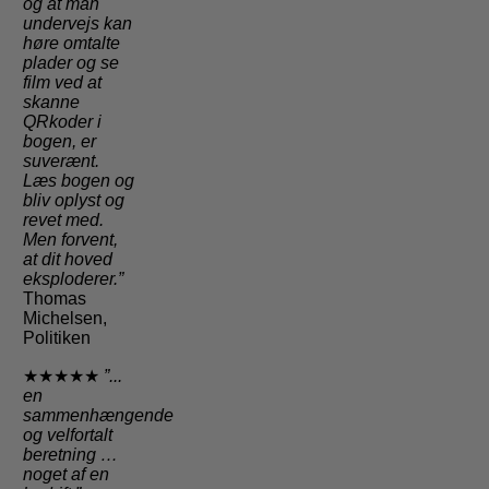
og at man
undervejs kan
høre omtalte
plader og se
film ved at
skanne
QRkoder i
bogen, er
suverænt.
Læs bogen og
bliv oplyst og
revet med.
Men forvent,
at dit hoved
eksploderer.”
Thomas
Michelsen,
Politiken
★★★★★
”...
en
sammenhængende
og velfortalt
beretning …
noget af en