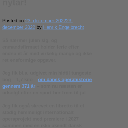
nytår!
Posted on
23. december 2022
23.
december 2022
by
Henrik Engelbrecht
Så nærmer julen sig, og
enmandsfirmaet holder ferie efter
endnu et år med virkelig mange og ikke
ret ensformige opgaver.
Jeg fik bl.a. udgivet min hidtil tungeste
bog – 1,7 kilo –
om dansk operahistorie
gennem 371 år
– som nu næsten er
udsolgt efter en spurt her frem til jul.
Jeg fik også skrevet en libretto til et
stadig hemmeligt internationalt
operaprojekt med premiere i 2027
sammen med en ikke ukendt dansk