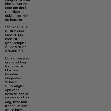
blot skriver en
note om det i
rubrikken, som
dukker op, når
du bestiller.
592 sider. 431
illustrationer.
Med 26 QR-
koder til
lydeksempler
ISBN: 978-87-
970306-7-7
Du kan læse et
gratis uddrag
fra bogen –
bl.a. om
hvordan
dirigenten
Wilhelm
Furtwängler
oplevede
besættelsen af
Danmark på en
dag, hvor han
troede, at han
skulle have