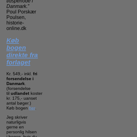
tidsperiode i
Danmark.”
Poul Porskær
Poulsen,
historie-
online.dk
Køb
bogen
direkte fra
forlaget
Kr. 549,- inkl.
fri
forsendelse i
Danmark
.
(forsendelse
til
udlandet
koster
kr. 175,- uanset
antal bøger.)
Køb bogen
her
.
Jeg skriver
naturligvis
gerne en
personlig hilsen
i bogen, hvis du