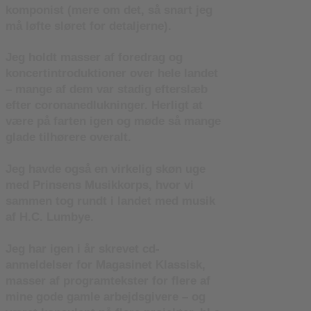
komponist (mere om det, så snart jeg
må løfte sløret for detaljerne).
Jeg holdt masser af foredrag og
koncertintroduktioner over hele landet
– mange af dem var stadig efterslæb
efter coronanedlukninger. Herligt at
være på farten igen og møde så mange
glade tilhørere overalt.
Jeg havde også en virkelig skøn uge
med Prinsens Musikkorps, hvor vi
sammen tog rundt i landet med musik
af H.C. Lumbye.
Jeg har igen i år skrevet cd-
anmeldelser for Magasinet Klassisk,
masser af programtekster for flere af
mine gode gamle arbejdsgivere – og