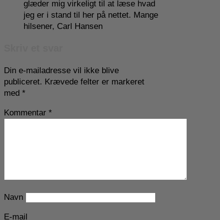
glæder mig virkeligt til at læse hvad
jeg er i stand til her på nettet. Mange
hilsener, Carl Hansen
Skriv et svar
Din e-mailadresse vil ikke blive
publiceret.
Krævede felter er markeret
med
*
Kommentar
*
Navn
E-mail