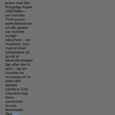
prøve med Det
Kongelige Kapel
i KB-Hallen –
om hvordan
Tivoli graver
beskyttelsesrum,
så alle gæster
kan komme
hurtigt i
sikkerhed – om
musikere, som
med ét bliver
arbejdsløse på
grund af
alkoholforbuddet
lige efter den 9.
april – og om
hvordan en
revysang om at
piske den
danske
nazifører Frits
Clausens bag
bliver
censureret …
du kan
downloade
filen
her.