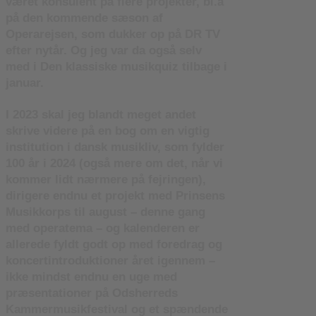
været konsulent på flere projekter, bl.a
på den kommende sæson af
Operarejsen, som dukker op på DR TV
efter nytår. Og jeg var da også selv
med i Den klassiske musikquiz tilbage i
januar.
I 2023 skal jeg blandt meget andet
skrive videre på en bog om en vigtig
institution i dansk musikliv, som fylder
100 år i 2024 (også mere om det, når vi
kommer lidt nærmere på fejringen),
dirigere endnu et projekt med Prinsens
Musikkorps til august – denne gang
med operatema – og kalenderen er
allerede fyldt godt op med foredrag og
koncertintroduktioner året igennem –
ikke mindst endnu en uge med
præsentationer på Odsherreds
Kammermusikfestival og et spændende