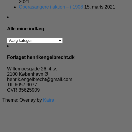
2021
Operasangere i aktion – i 1908
15. marts 2021
Alle mine indlæg
Alle
mine
indlæg
Forlaget henrikengelbrecht.dk
Willemoesgade 26, 4.tv.
2100 København Ø
henrik.engelbrecht@gmail.com
Tlf. 6057 9077
CVR:35625909
Theme: Overlay by
Kaira