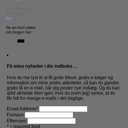
Læs mere og
køb bogen
her
.
Se en kort video
om bogen her:
Få mine nyheder i din indboks ...
Hvis du har lyst til at få gode tilbud, gratis e-bøger og
information om mine andre aktiviteter, så kan du ganske
gratis få en e-mail, når jeg poster nye indlæg. Og du kan
altid afmelde dem igen, hvis du (som jeg) synes, at du
får lidt for mange e-mails i det daglige.
Email Address
*
Fornavn
Efternavn
* = required field