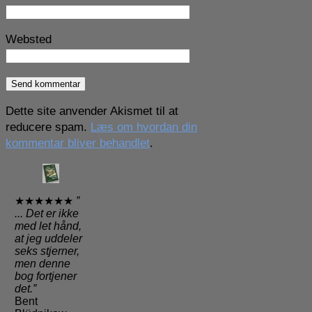
Websted
Dette site anvender Akismet til at
reducere spam.
Læs om hvordan din
kommentar bliver behandlet
.
★★★★★★
”
... Det er ikke
med let hånd,
at jeg uddeler
seks stjerner,
men denne
bog fortjener
det.”
Bent