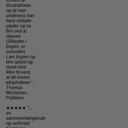
tonsvis af
illustrationer,
og at man
undervejs kan
høre omtalte
plader og se
film ved at
skanne
QRkoder i
bogen, er
suverænt.
Læs bogen og
bliv oplyst og
revet med.
Men forvent,
at dit hoved
eksploderer.”
Thomas
Michelsen,
Politiken
★★★★★
”...
en
sammenhængende
og velfortalt