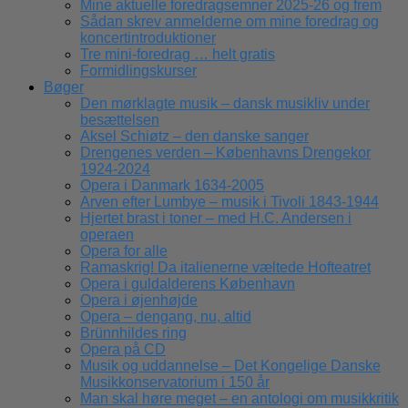
Mine aktuelle foredragsemner 2025-26 og frem
Sådan skrev anmelderne om mine foredrag og
koncertintroduktioner
Tre mini-foredrag … helt gratis
Formidlingskurser
Bøger
Den mørklagte musik – dansk musikliv under
besættelsen
Aksel Schiøtz – den danske sanger
Drengenes verden – Københavns Drengekor
1924-2024
Opera i Danmark 1634-2005
Arven efter Lumbye – musik i Tivoli 1843-1944
Hjertet brast i toner – med H.C. Andersen i
operaen
Opera for alle
Ramaskrig! Da italienerne væltede Hofteatret
Opera i guldalderens København
Opera i øjenhøjde
Opera – dengang, nu, altid
Brünnhildes ring
Opera på CD
Musik og uddannelse – Det Kongelige Danske
Musikkonservatorium i 150 år
Man skal høre meget – en antologi om musikkritik