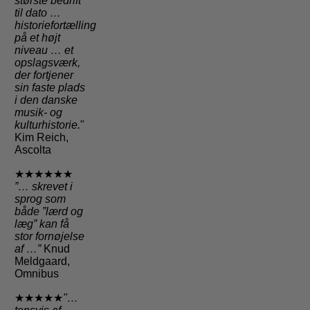
største bedrift
til dato …
historiefortælling
på et højt
niveau … et
opslagsværk,
der fortjener
sin faste plads
i den danske
musik- og
kulturhistorie.
"
Kim Reich,
Ascolta
★★★★★★
”… skrevet i
sprog som
både ”lærd og
læg” kan få
stor fornøjelse
af …”
Knud
Meldgaard,
Omnibus
★★★★★
"…