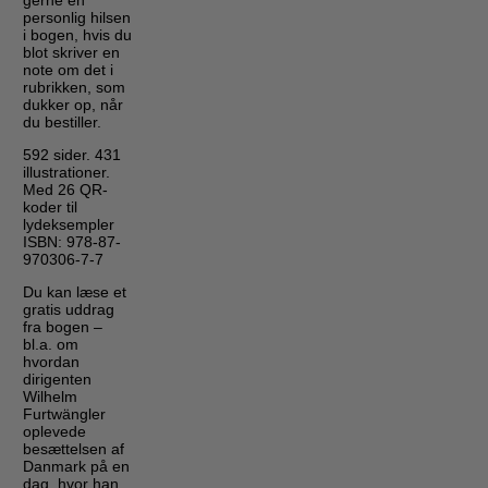
gerne en
personlig hilsen
i bogen, hvis du
blot skriver en
note om det i
rubrikken, som
dukker op, når
du bestiller.
592 sider. 431
illustrationer.
Med 26 QR-
koder til
lydeksempler
ISBN: 978-87-
970306-7-7
Du kan læse et
gratis uddrag
fra bogen –
bl.a. om
hvordan
dirigenten
Wilhelm
Furtwängler
oplevede
besættelsen af
Danmark på en
dag, hvor han