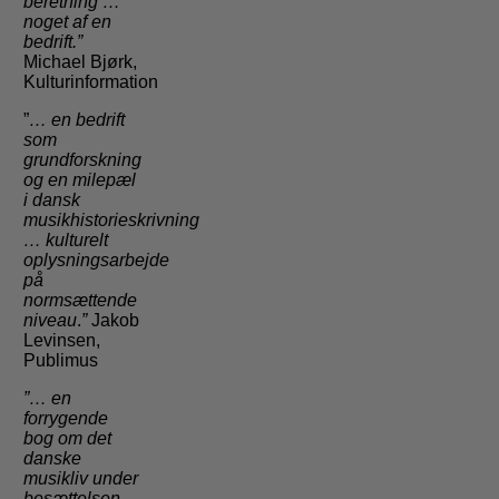
beretning …
noget af en
bedrift.”
Michael Bjørk,
Kulturinformation
”
… en bedrift
som
grundforskning
og en milepæl
i dansk
musikhistorieskrivning
…
kulturelt
oplysningsarbejde
på
normsættende
niveau
.
”
Jakob
Levinsen,
Publimus
”… en
forrygende
bog om det
danske
musikliv under
besættelsen