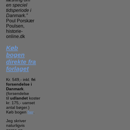
en speciel
tidsperiode i
Danmark.”
Poul Porskær
Poulsen,
historie-
online.dk
Køb
bogen
direkte fra
forlaget
Kr. 549,- inkl.
fri
forsendelse i
Danmark
.
(forsendelse
til
udlandet
koster
kr. 175,- uanset
antal bøger.)
Køb bogen
her
.
Jeg skriver
naturligvis