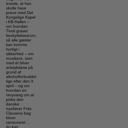
troede, at han
skulle have
prøve med Det
Kongelige Kapel
i KB-Hallen –
om hvordan
Tivoli graver
beskyttelsesrum,
så alle gæster
kan komme
hurtigt i
sikkerhed – om
musikere, som
med ét bliver
arbejdsløse på
grund af
alkoholforbuddet
lige efter den 9.
april – og om
hvordan en
revysang om at
piske den
danske
nazifører Frits
Clausens bag
bliver
censureret …
du kan