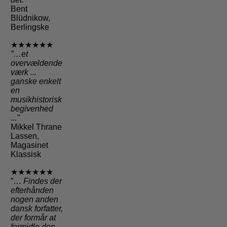
Bent
Blüdnikow,
Berlingske
★★★★★★
”…et
overvældende
værk ...
ganske enkelt
en
musikhistorisk
begivenhed
..."
Mikkel Thrane
Lassen,
Magasinet
Klassisk
★★★★★★
”…
Findes der
efterhånden
nogen anden
dansk forfatter,
der formår at
formidle den