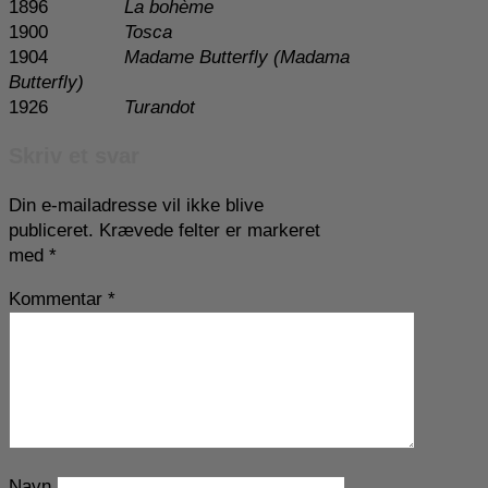
1896
La bohème
1900
Tosca
1904
Madame Butterfly (Madama
Butterfly)
1926
Turandot
Skriv et svar
Din e-mailadresse vil ikke blive
publiceret.
Krævede felter er markeret
med
*
Kommentar
*
Navn