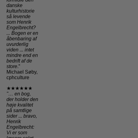
danske
kulturhistorie
så levende
som Henrik
Engelbrecht?
... Bogen er en
åbenbaring af
uvurderlig
viden ... intet
mindre end en
bedrift af de
store
.”
Michael Søby,
cphculture
★★★★★★
"
… en bog,
der holder den
høje kvalitet
på samtlige
sider
... bravo,
Henrik
Engelbrecht:
Vi er som