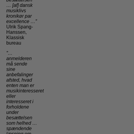
… [af] dansk
musiklivs
kronikør par
excellence …”
Ulrik Spang-
Hanssen,
Klassisk
bureau
”…
anmelderen
må sende
sine
anbefalinger
afsted, hvad
enten man er
musikinteresseret
eller
interesseret i
forholdene
under
besættelsen
som helhed …
spændende
læsning om