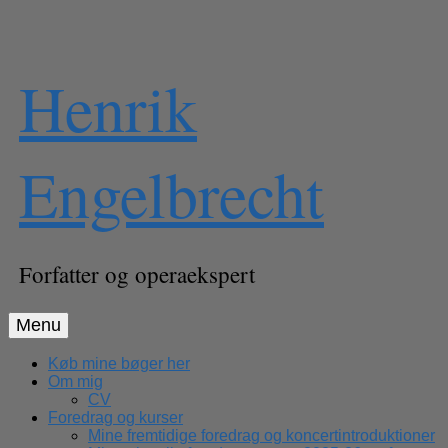
Skip
Henrik
to
content
Engelbrecht
Forfatter og operaekspert
Menu
Køb mine bøger her
Om mig
CV
Foredrag og kurser
Mine fremtidige foredrag og koncertintroduktioner