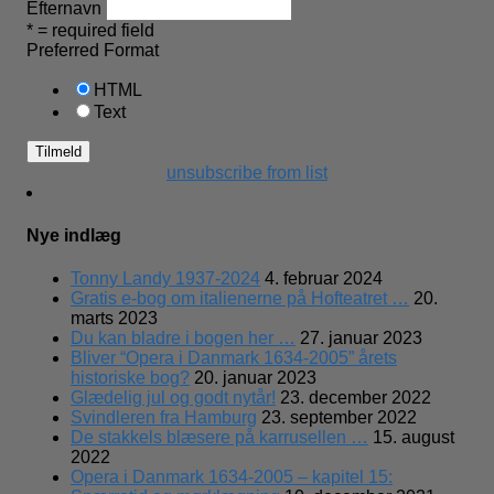
Efternavn
* = required field
Preferred Format
HTML
Text
unsubscribe from list
Nye indlæg
Tonny Landy 1937-2024
4. februar 2024
Gratis e-bog om italienerne på Hofteatret …
20.
marts 2023
Du kan bladre i bogen her …
27. januar 2023
Bliver “Opera i Danmark 1634-2005” årets
historiske bog?
20. januar 2023
Glædelig jul og godt nytår!
23. december 2022
Svindleren fra Hamburg
23. september 2022
De stakkels blæsere på karrusellen …
15. august
2022
Opera i Danmark 1634-2005 – kapitel 15: