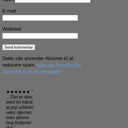
E-mail
Websted
Dette site anvender Akismet til at
reducere spam.
Læs om hvordan din
kommentar bliver behandlet
.
★★★★★★
”
... Det er ikke
med let hånd,
at jeg uddeler
seks stjerner,
men denne
bog fortjener
det.”