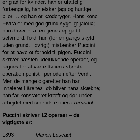
er glad for kvinder, han er ufattelig
forfængelig, han elsker jagt og hurtige
biler … og han er kæderyger. Hans kone
Elvira er med god grund sygeligt jaloux;
hun driver bl.a. en tjenestepige til
selvmord, fordi hun (for en gangs skyld
uden grund, i øvrigt) mistænker Puccini
for at have et forhold til pigen. Puccini
skriver næsten udelukkende operaer, og
regnes for at være Italiens største
operakomponist i perioden efter Verdi.
Men de mange cigaretter han har
inhaleret i årenes løb bliver hans skæbne;
han får konstateret kræft og dør under
arbejdet med sin sidste opera
Turandot.
Puccini skriver 12 operaer – de
vigtigste er:
1893
Manon Lescaut