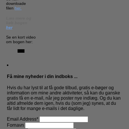
downloade
filen
her.
Læs mere og
køb bogen
her
.
Se en kort video
om bogen her:
Få mine nyheder i din indboks ...
Hvis du har lyst til at få gode tilbud, gratis e-bøger og
information om mine andre aktiviteter, så kan du ganske
gratis få en e-mail, når jeg poster nye indlæg. Og du kan
altid afmelde dem igen, hvis du (som jeg) synes, at du
får lidt for mange e-mails i det daglige.
Email Address
*
Fornavn