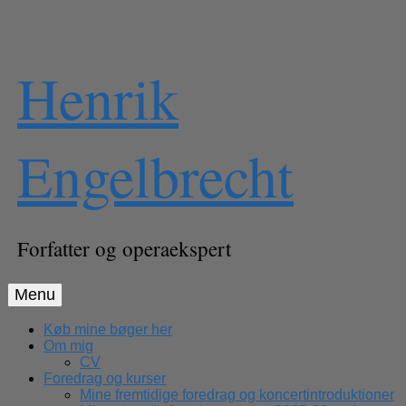
Skip
Henrik
to
content
Engelbrecht
Forfatter og operaekspert
Menu
Køb mine bøger her
Om mig
CV
Foredrag og kurser
Mine fremtidige foredrag og koncertintroduktioner