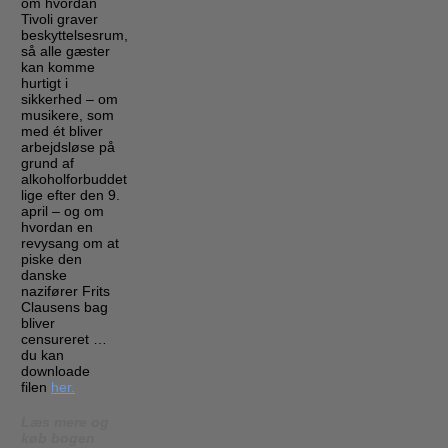
om hvordan
Tivoli graver
beskyttelsesrum,
så alle gæster
kan komme
hurtigt i
sikkerhed – om
musikere, som
med ét bliver
arbejdsløse på
grund af
alkoholforbuddet
lige efter den 9.
april – og om
hvordan en
revysang om at
piske den
danske
nazifører Frits
Clausens bag
bliver
censureret …
du kan
downloade
filen
her.
Læs mere og
køb bogen