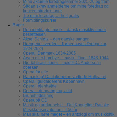
Mine aktuelle foredragsemner 2025-26 og frem
Sådan skrev anmelderne om mine foredrag og
koncertintroduktioner
Tre mini-foredrag … helt gratis
Formidlingskurser
Bøger
Den mørklagte musik – dansk musikliv under
besættelsen
Aksel Schiøtz – den danske sanger
Drengenes verden – Københavns Drengekor
1924-2024
Opera i Danmark 1634-2005
Arven efter Lumbye – musik i Tivoli 1843-1944
Hjertet brast i toner – med H.C. Andersen i
operaen
Opera for alle
Ramaskrig! Da italienerne væltede Hofteatret
Opera i guldalderens København
Opera i øjenhøjde
Opera – dengang, nu, altid
Brünnhildes ring
Opera på CD
Musik og uddannelse – Det Kongelige Danske
Musikkonservatorium i 150 år
Man skal høre meget – en antologi om musikkritik