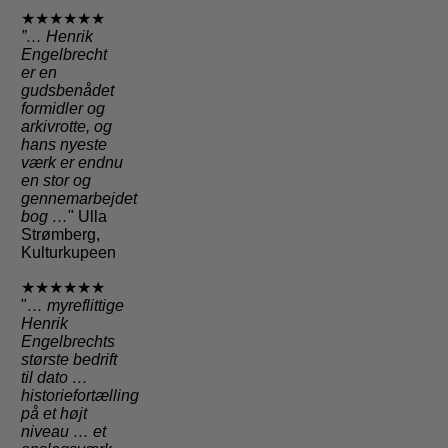
★★★★★★
”… Henrik
Engelbrecht
er en
gudsbenådet
formidler og
arkivrotte, og
hans nyeste
værk er endnu
en stor og
gennemarbejdet
bog …
" Ulla
Strømberg,
Kulturkupeen
★★★★★★
"
… myreflittige
Henrik
Engelbrechts
største bedrift
til dato …
historiefortælling
på et højt
niveau … et