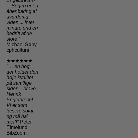
Engelbrecht?
... Bogen er en
åbenbaring af
uvurderlig
viden ... intet
mindre end en
bedrift af de
store
.”
Michael Søby,
cphculture
★★★★★★
"
… en bog,
der holder den
høje kvalitet
på samtlige
sider
... bravo,
Henrik
Engelbrecht:
Vi er som
læsere solgt –
og må ha’
mer'!"
Peter
Elmelund,
BibZoom