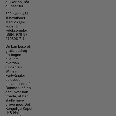
dukker op, når
du bestiller.
592 sider. 431
illustrationer.
Med 26 QR-
koder til
lydeksempler
ISBN: 978-87-
970306-7-7
Du kan læse et
gratis uddrag
fra bogen –
bl.a. om
hvordan
dirigenten
Wilhelm
Furtwängler
oplevede
besættelsen af
Danmark på en
dag, hvor han
troede, at han
skulle have
prøve med Det
Kongelige Kapel
i KB-Hallen –