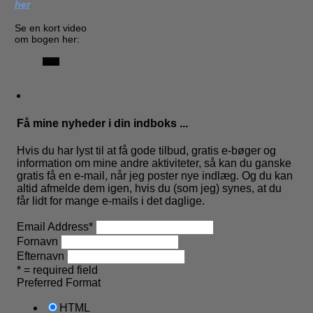
her
.
Se en kort video
om bogen her:
Få mine nyheder i din indboks ...
Hvis du har lyst til at få gode tilbud, gratis e-bøger og
information om mine andre aktiviteter, så kan du ganske
gratis få en e-mail, når jeg poster nye indlæg. Og du kan
altid afmelde dem igen, hvis du (som jeg) synes, at du
får lidt for mange e-mails i det daglige.
Email Address
*
Fornavn
Efternavn
* = required field
Preferred Format
HTML