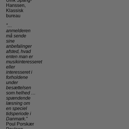
Ulrik Spang-
Hanssen,
Klassisk
bureau
”…
anmelderen
må sende
sine
anbefalinger
afsted, hvad
enten man er
musikinteresseret
eller
interesseret i
forholdene
under
besættelsen
som helhed …
spændende
læsning om
en speciel
tidsperiode i
Danmark.”
Poul Porskær