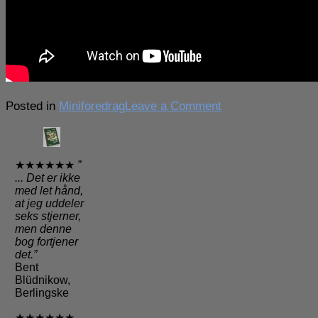
on
Posted in
Miniforedrag
Leave a Comment
Tre
mini-
foredrag
★★★★★★
”
…
... Det er ikke
helt
med let hånd,
gratis
at jeg uddeler
seks stjerner,
men denne
bog fortjener
det.”
Bent
Blüdnikow,
Berlingske
★★★★★★