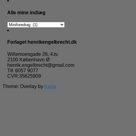
Alle mine indlæg
Alle
mine
indlæg
Forlaget henrikengelbrecht.dk
Willemoesgade 26, 4.tv.
2100 København Ø
henrik.engelbrecht@gmail.com
Tlf. 6057 9077
CVR:35625909
Theme: Overlay by
Kaira