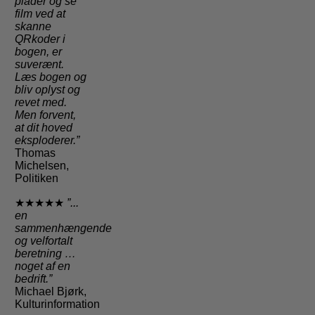
plader og se
film ved at
skanne
QRkoder i
bogen, er
suverænt.
Læs bogen og
bliv oplyst og
revet med.
Men forvent,
at dit hoved
eksploderer.”
Thomas
Michelsen,
Politiken
★★★★★
”...
en
sammenhængende
og velfortalt
beretning …
noget af en
bedrift.”
Michael Bjørk,
Kulturinformation