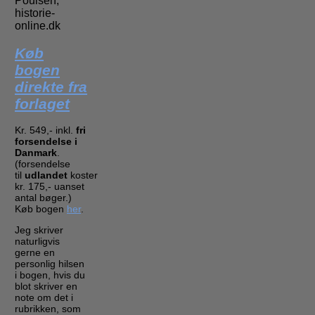
Poulsen,
historie-
online.dk
Køb
bogen
direkte fra
forlaget
Kr. 549,- inkl.
fri
forsendelse i
Danmark
.
(forsendelse
til
udlandet
koster
kr. 175,- uanset
antal bøger.)
Køb bogen
her
.
Jeg skriver
naturligvis
gerne en
personlig hilsen
i bogen, hvis du
blot skriver en
note om det i
rubrikken, som