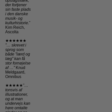
opslagsværk,
der fortjener
sin faste plads
i den danske
musik- og
kulturhistorie.
"
Kim Reich,
Ascolta
★★★★★★
”… skrevet i
sprog som
både ”lærd og
læg” kan få
stor fornøjelse
af …”
Knud
Meldgaard,
Omnibus
★★★★★
"…
tonsvis af
illustrationer,
og at man
undervejs kan
høre omtalte