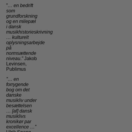
”
… en bedrift
som
grundforskning
og en milepæl
i dansk
musikhistorieskrivning
…
kulturelt
oplysningsarbejde
på
normsættende
niveau
.
”
Jakob
Levinsen,
Publimus
”… en
forrygende
bog om det
danske
musikliv under
besættelsen
… [af] dansk
musiklivs
kronikør par
excellence …”