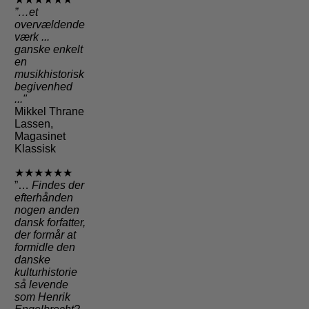
”…et
overvældende
værk ...
ganske enkelt
en
musikhistorisk
begivenhed
..."
Mikkel Thrane
Lassen,
Magasinet
Klassisk
★★★★★★
”…
Findes der
efterhånden
nogen anden
dansk forfatter,
der formår at
formidle den
danske
kulturhistorie
så levende
som Henrik