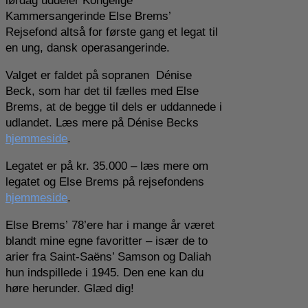
lørdag uddeler Kongelige
Kammersangerinde Else Brems’
Rejsefond altså for første gang et legat til
en ung, dansk operasangerinde.
Valget er faldet på sopranen Dénise
Beck, som har det til fælles med Else
Brems, at de begge til dels er uddannede i
udlandet. Læs mere på Dénise Becks
hjemmeside
.
Legatet er på kr. 35.000 – læs mere om
legatet og Else Brems på rejsefondens
hjemmeside
.
Else Brems’ 78’ere har i mange år været
blandt mine egne favoritter – især de to
arier fra Saint-Saëns’ Samson og Daliah
hun indspillede i 1945. Den ene kan du
høre herunder. Glæd dig!