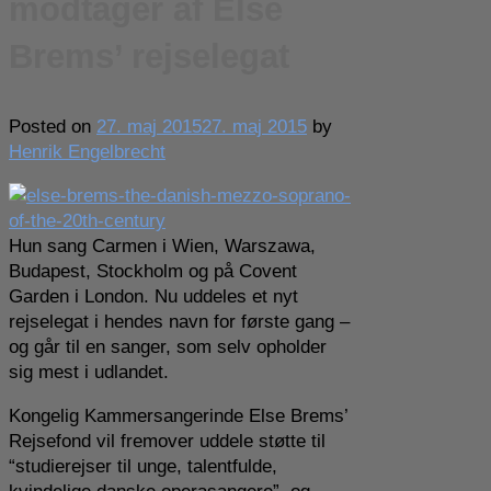
modtager af Else
Brems’ rejselegat
Posted on
27. maj 2015
27. maj 2015
by
Henrik Engelbrecht
Hun sang Carmen i Wien, Warszawa,
Budapest, Stockholm og på Covent
Garden i London. Nu uddeles et nyt
rejselegat i hendes navn for første gang –
og går til en sanger, som selv opholder
sig mest i udlandet.
Kongelig Kammersangerinde Else Brems’
Rejsefond vil fremover uddele støtte til
“studierejser til unge, talentfulde,