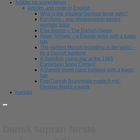
Artikler og anmeldelser
Articles and posts in English
Who is the greatest German tenor ever?
Kim Borg – war photographer turned
operatic bass
Else Brems – The Danish Gypsy
Aksel Schiøtz – a Danish tenor with a tragic
fate
The earliest Mozart recording in the world –
by a Danish baritone
A Swedish opera star at the 1965
Eurovision Song Contest
A Danish world class baritone with a tragic
fate
First Danish Brünnhilde made 9 mill.
German Marks a week
Kontakt
Dansk sopran første