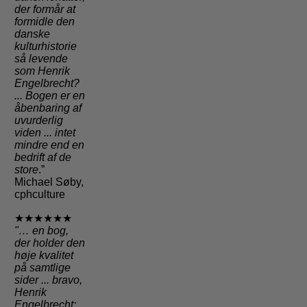
der formår at
formidle den
danske
kulturhistorie
så levende
som Henrik
Engelbrecht?
... Bogen er en
åbenbaring af
uvurderlig
viden ... intet
mindre end en
bedrift af de
store
.”
Michael Søby,
cphculture
★★★★★★
"
… en bog,
der holder den
høje kvalitet
på samtlige
sider
... bravo,
Henrik
Engelbrecht: