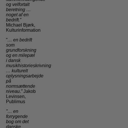
og velfortalt
beretning …
noget af en
bedrift.”
Michael Bjørk,
Kulturinformation
”
… en bedrift
som
grundforskning
og en milepæl
i dansk
musikhistorieskrivning
…
kulturelt
oplysningsarbejde
på
normsættende
niveau
.
”
Jakob
Levinsen,
Publimus
”… en
forrygende
bog om det
danske