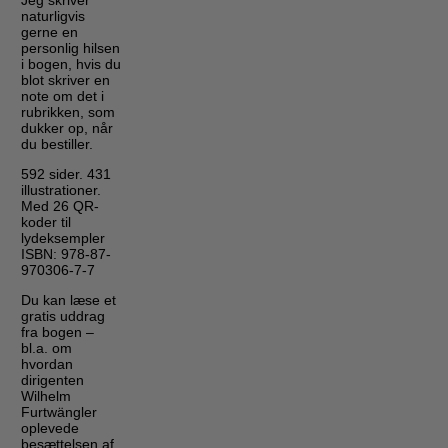
naturligvis
gerne en
personlig hilsen
i bogen, hvis du
blot skriver en
note om det i
rubrikken, som
dukker op, når
du bestiller.
592 sider. 431
illustrationer.
Med 26 QR-
koder til
lydeksempler
ISBN: 978-87-
970306-7-7
Du kan læse et
gratis uddrag
fra bogen –
bl.a. om
hvordan
dirigenten
Wilhelm
Furtwängler
oplevede
besættelsen af