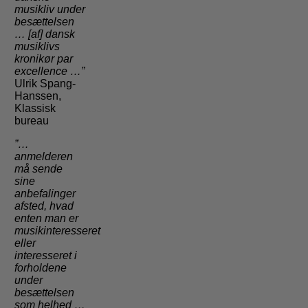
musikliv under
besættelsen
… [af] dansk
musiklivs
kronikør par
excellence …”
Ulrik Spang-
Hanssen,
Klassisk
bureau
”…
anmelderen
må sende
sine
anbefalinger
afsted, hvad
enten man er
musikinteresseret
eller
interesseret i
forholdene
under
besættelsen
som helhed …