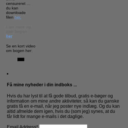
censureret …
du kan
downloade
filen
her.
Læs mere og
køb bogen
her
.
Se en kort video
om bogen her:
Få mine nyheder i din indboks ...
Hvis du har lyst til at få gode tilbud, gratis e-bøger og
information om mine andre aktiviteter, så kan du ganske
gratis få en e-mail, når jeg poster nye indlæg. Og du kan
altid afmelde dem igen, hvis du (som jeg) synes, at du
får lidt for mange e-mails i det daglige.
Email Address
*