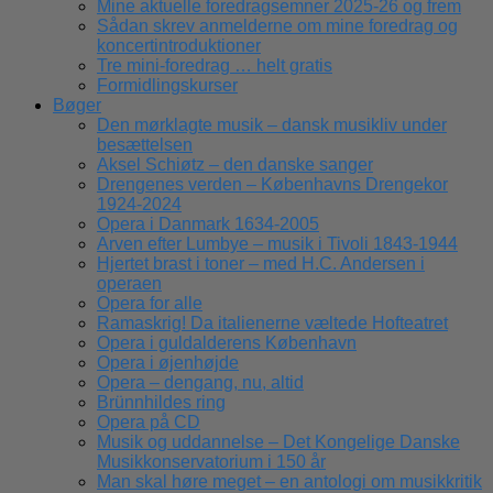
Mine aktuelle foredragsemner 2025-26 og frem
Sådan skrev anmelderne om mine foredrag og
koncertintroduktioner
Tre mini-foredrag … helt gratis
Formidlingskurser
Bøger
Den mørklagte musik – dansk musikliv under
besættelsen
Aksel Schiøtz – den danske sanger
Drengenes verden – Københavns Drengekor
1924-2024
Opera i Danmark 1634-2005
Arven efter Lumbye – musik i Tivoli 1843-1944
Hjertet brast i toner – med H.C. Andersen i
operaen
Opera for alle
Ramaskrig! Da italienerne væltede Hofteatret
Opera i guldalderens København
Opera i øjenhøjde
Opera – dengang, nu, altid
Brünnhildes ring
Opera på CD
Musik og uddannelse – Det Kongelige Danske
Musikkonservatorium i 150 år
Man skal høre meget – en antologi om musikkritik