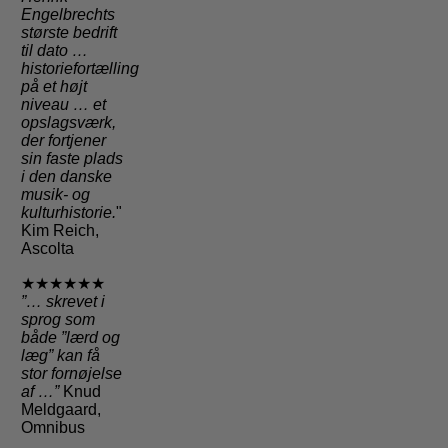
Engelbrechts
største bedrift
til dato …
historiefortælling
på et højt
niveau … et
opslagsværk,
der fortjener
sin faste plads
i den danske
musik- og
kulturhistorie.
"
Kim Reich,
Ascolta
★★★★★★
”… skrevet i
sprog som
både ”lærd og
læg” kan få
stor fornøjelse
af …”
Knud
Meldgaard,
Omnibus