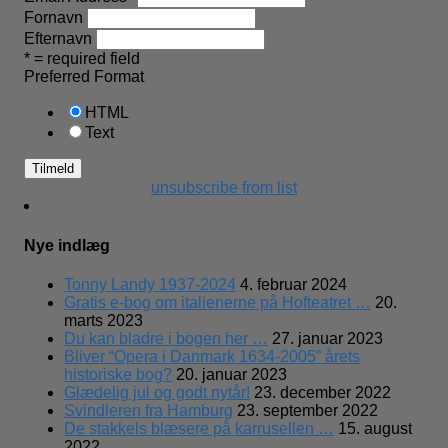
Fornavn
Efternavn
* = required field
Preferred Format
HTML
Text
unsubscribe from list
Nye indlæg
Tonny Landy 1937-2024
4. februar 2024
Gratis e-bog om italienerne på Hofteatret …
20.
marts 2023
Du kan bladre i bogen her …
27. januar 2023
Bliver “Opera i Danmark 1634-2005” årets
historiske bog?
20. januar 2023
Glædelig jul og godt nytår!
23. december 2022
Svindleren fra Hamburg
23. september 2022
De stakkels blæsere på karrusellen …
15. august
2022