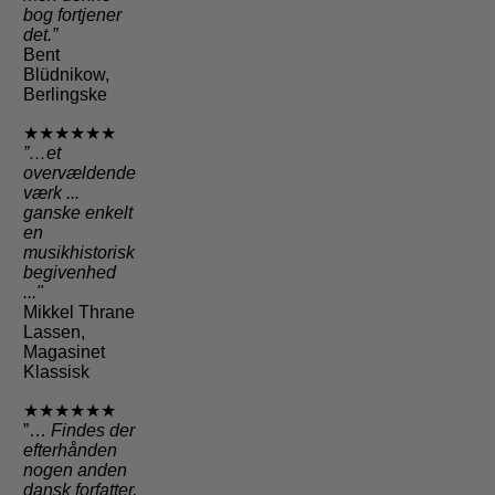
bog fortjener
det.”
Bent
Blüdnikow,
Berlingske
★★★★★★
”…et
overvældende
værk ...
ganske enkelt
en
musikhistorisk
begivenhed
..."
Mikkel Thrane
Lassen,
Magasinet
Klassisk
★★★★★★
”…
Findes der
efterhånden
nogen anden
dansk forfatter,