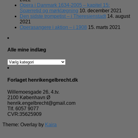
Opera i Danmark 1634-2005 – kapitel 15:
Spærretid og mørklægning
10. december 2021
Den sidste trompetist – i Theresienstadt
14. august
2021
Operasangere i aktion – i 1908
15. marts 2021
Alle mine indlæg
Alle
mine
indlæg
Forlaget henrikengelbrecht.dk
Willemoesgade 26, 4.tv.
2100 København Ø
henrik.engelbrecht@gmail.com
Tlf. 6057 9077
CVR:35625909
Theme: Overlay by
Kaira