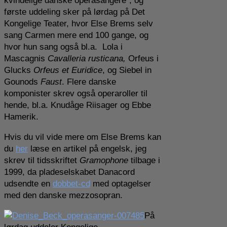
kvindelige danske operasangere”, og
første uddeling sker på lørdag på Det
Kongelige Teater, hvor Else Brems selv
sang Carmen mere end 100 gange, og
hvor hun sang også bl.a. Lola i
Mascagnis
Cavalleria rusticana,
Orfeus i
Glucks
Orfeus et Euridice
, og Siebel in
Gounods
Faust
. Flere danske
komponister skrev også operaroller til
hende, bl.a. Knudåge Riisager og Ebbe
Hamerik.
Hvis du vil vide mere om Else Brems kan
du
her
læse en artikel på engelsk, jeg
skrev til tidsskriftet
Gramophone
tilbage i
1999, da pladeselskabet Danacord
udsendte en
dobbet-cd
med optagelser
med den danske mezzosopran.
På