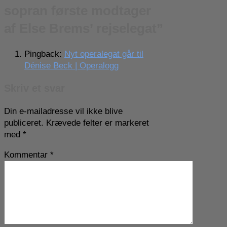
sopran første modtager
af Else Brems’ rejselegat
”
Pingback:
Nyt operalegat går til
Dénise Beck | Operalogg
Skriv et svar
Din e-mailadresse vil ikke blive
publiceret.
Krævede felter er markeret
med
*
Kommentar
*