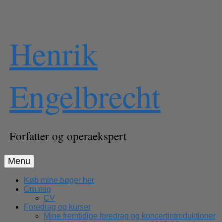
Skip
Henrik
to
content
Engelbrecht
Forfatter og operaekspert
Menu
Køb mine bøger her
Om mig
CV
Foredrag og kurser
Mine fremtidige foredrag og koncertintroduktioner