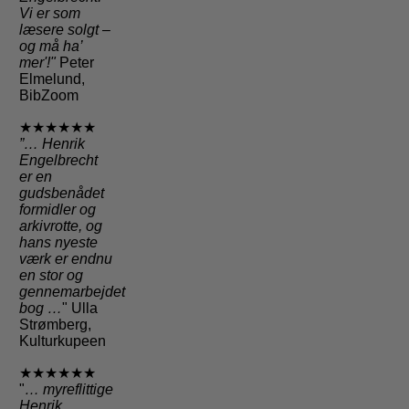
Vi er som
læsere solgt –
og må ha’
mer'!"
Peter
Elmelund,
BibZoom
★★★★★★
”… Henrik
Engelbrecht
er en
gudsbenådet
formidler og
arkivrotte, og
hans nyeste
værk er endnu
en stor og
gennemarbejdet
bog …
" Ulla
Strømberg,
Kulturkupeen
★★★★★★
"
… myreflittige
Henrik