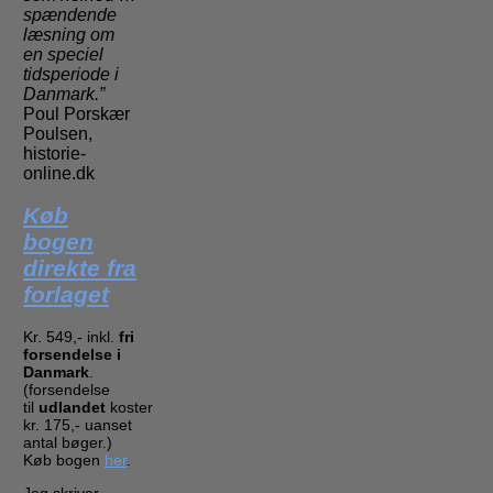
spændende
læsning om
en speciel
tidsperiode i
Danmark.”
Poul Porskær
Poulsen,
historie-
online.dk
Køb
bogen
direkte fra
forlaget
Kr. 549,- inkl.
fri
forsendelse i
Danmark
.
(forsendelse
til
udlandet
koster
kr. 175,- uanset
antal bøger.)
Køb bogen
her
.
Jeg skriver