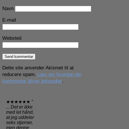
Navn
E-mail
Websted
Dette site anvender Akismet til at
reducere spam.
Læs om hvordan din
kommentar bliver behandlet
.
★★★★★★
”
... Det er ikke
med let hånd,
at jeg uddeler
seks stjerner,
men denne