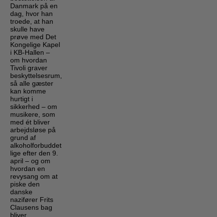
Danmark på en
dag, hvor han
troede, at han
skulle have
prøve med Det
Kongelige Kapel
i KB-Hallen –
om hvordan
Tivoli graver
beskyttelsesrum,
så alle gæster
kan komme
hurtigt i
sikkerhed – om
musikere, som
med ét bliver
arbejdsløse på
grund af
alkoholforbuddet
lige efter den 9.
april – og om
hvordan en
revysang om at
piske den
danske
nazifører Frits
Clausens bag
bliver