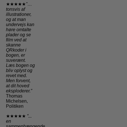
★★★★★
"…
tonsvis af
illustrationer,
og at man
undervejs kan
høre omtalte
plader og se
film ved at
skanne
QRkoder i
bogen, er
suverænt.
Læs bogen og
bliv oplyst og
revet med.
Men forvent,
at dit hoved
eksploderer.”
Thomas
Michelsen,
Politiken
★★★★★
”...
en
sammenhængende