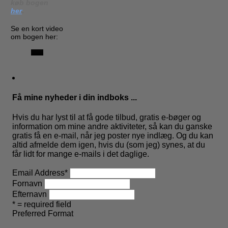
køb bogen
her
.
Se en kort video
om bogen her:
Få mine nyheder i din indboks ...
Hvis du har lyst til at få gode tilbud, gratis e-bøger og
information om mine andre aktiviteter, så kan du ganske
gratis få en e-mail, når jeg poster nye indlæg. Og du kan
altid afmelde dem igen, hvis du (som jeg) synes, at du
får lidt for mange e-mails i det daglige.
Email Address
*
Fornavn
Efternavn
* = required field
Preferred Format