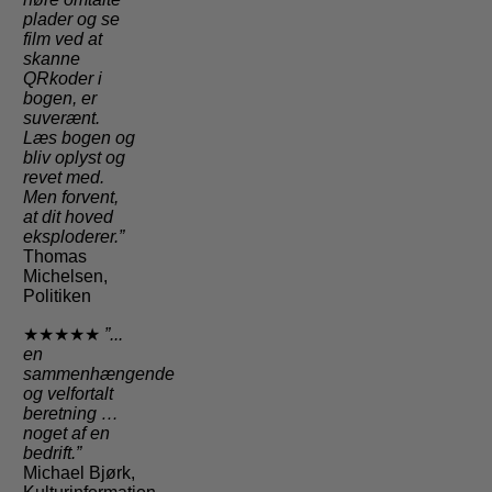
plader og se
film ved at
skanne
QRkoder i
bogen, er
suverænt.
Læs bogen og
bliv oplyst og
revet med.
Men forvent,
at dit hoved
eksploderer.”
Thomas
Michelsen,
Politiken
★★★★★
”...
en
sammenhængende
og velfortalt
beretning …
noget af en
bedrift.”
Michael Bjørk,