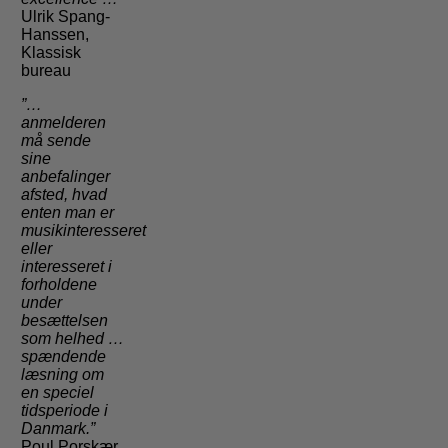
Ulrik Spang-
Hanssen,
Klassisk
bureau
”…
anmelderen
må sende
sine
anbefalinger
afsted, hvad
enten man er
musikinteresseret
eller
interesseret i
forholdene
under
besættelsen
som helhed …
spændende
læsning om
en speciel
tidsperiode i
Danmark.”
Poul Porskær