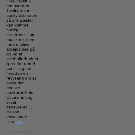
i KB-Hallen –
om hvordan
Tivoli graver
beskyttelsesrum,
så alle gæster
kan komme
hurtigt i
sikkerhed – om
musikere, som
med ét bliver
arbejdsløse på
grund af
alkoholforbuddet
lige efter den 9.
april – og om
hvordan en
revysang om at
piske den
danske
nazifører Frits
Clausens bag
bliver
censureret …
du kan
downloade
filen
her.
Læs mere og