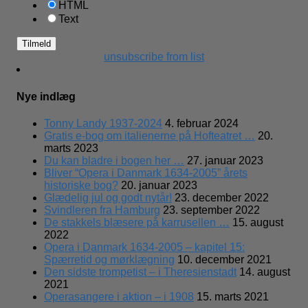
HTML
Text
unsubscribe from list
Nye indlæg
Tonny Landy 1937-2024
4. februar 2024
Gratis e-bog om italienerne på Hofteatret …
20.
marts 2023
Du kan bladre i bogen her …
27. januar 2023
Bliver “Opera i Danmark 1634-2005” årets
historiske bog?
20. januar 2023
Glædelig jul og godt nytår!
23. december 2022
Svindleren fra Hamburg
23. september 2022
De stakkels blæsere på karrusellen …
15. august
2022
Opera i Danmark 1634-2005 – kapitel 15:
Spærretid og mørklægning
10. december 2021
Den sidste trompetist – i Theresienstadt
14. august
2021
Operasangere i aktion – i 1908
15. marts 2021