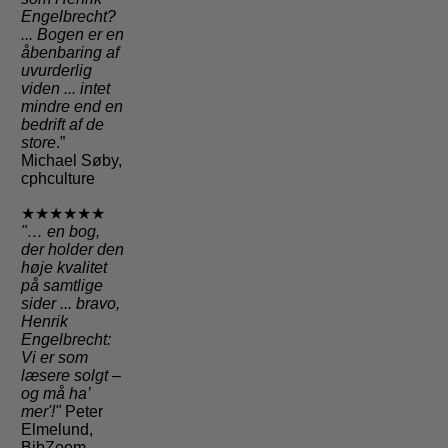
Engelbrecht?
... Bogen er en
åbenbaring af
uvurderlig
viden ... intet
mindre end en
bedrift af de
store
.”
Michael Søby,
cphculture
★★★★★★
"
… en bog,
der holder den
høje kvalitet
på samtlige
sider
... bravo,
Henrik
Engelbrecht:
Vi er som
læsere solgt –
og må ha’
mer'!"
Peter
Elmelund,
BibZoom