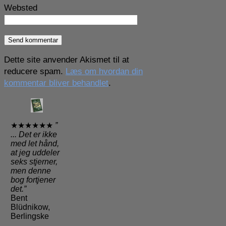
Websted
Dette site anvender Akismet til at
reducere spam.
Læs om hvordan din
kommentar bliver behandlet
.
★★★★★★
”
... Det er ikke
med let hånd,
at jeg uddeler
seks stjerner,
men denne
bog fortjener
det.”
Bent
Blüdnikow,
Berlingske