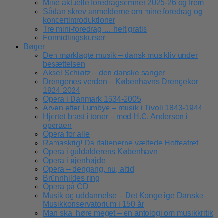
Mine aktuelle foredragsemner 2025-26 og frem
Sådan skrev anmelderne om mine foredrag og
koncertintroduktioner
Tre mini-foredrag … helt gratis
Formidlingskurser
Bøger
Den mørklagte musik – dansk musikliv under
besættelsen
Aksel Schiøtz – den danske sanger
Drengenes verden – Københavns Drengekor
1924-2024
Opera i Danmark 1634-2005
Arven efter Lumbye – musik i Tivoli 1843-1944
Hjertet brast i toner – med H.C. Andersen i
operaen
Opera for alle
Ramaskrig! Da italienerne væltede Hofteatret
Opera i guldalderens København
Opera i øjenhøjde
Opera – dengang, nu, altid
Brünnhildes ring
Opera på CD
Musik og uddannelse – Det Kongelige Danske
Musikkonservatorium i 150 år
Man skal høre meget – en antologi om musikkritik