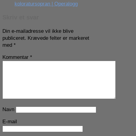
koloratursopran | Operalogg
Skriv et svar
Din e-mailadresse vil ikke blive
publiceret.
Krævede felter er markeret
med
*
Kommentar
*
Navn
E-mail