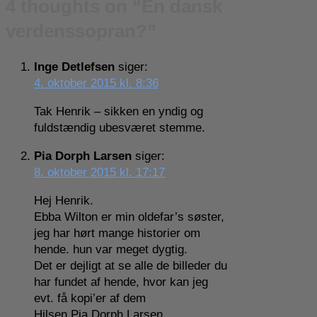
4 thoughts on “
En dansk
verdenssopran?
”
Inge Detlefsen
siger:
4. oktober 2015 kl. 8:36
Tak Henrik – sikken en yndig og
fuldstændig ubesværet stemme.
Pia Dorph Larsen
siger:
8. oktober 2015 kl. 17:17
Hej Henrik.
Ebba Wilton er min oldefar’s søster,
jeg har hørt mange historier om
hende. hun var meget dygtig.
Det er dejligt at se alle de billeder du
har fundet af hende, hvor kan jeg
evt. få kopi’er af dem
Hilsen Pia Dorph Larsen