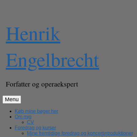
Skip
Henrik
to
content
Engelbrecht
Forfatter og operaekspert
Menu
Køb mine bøger her
Om mig
CV
Foredrag og kurser
Mine fremtidige foredrag og koncertintroduktioner