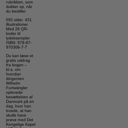
rubrikken, som
dukker op, når
du bestiller.
592 sider. 431
illustrationer.
Med 26 QR-
koder til
lydeksempler
ISBN: 978-87-
970306-7-7
Du kan læse et
gratis uddrag
fra bogen –
bl.a. om
hvordan
dirigenten
Wilhelm
Furtwängler
oplevede
besættelsen af
Danmark på en
dag, hvor han
troede, at han
skulle have
prøve med Det
Kongelige Kapel