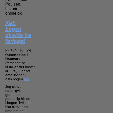
Poulsen,
historie-
online.dk
Køb
bogen
direkte fra
forlaget
Kr. 549,- inkl.
fri
forsendelse i
Danmark
.
(forsendelse
til
udlandet
koster
kr. 175,- uanset
antal bøger.)
Køb bogen
her
.
Jeg skriver
naturligvis
gerne en
personlig hilsen
i bogen, hvis du
blot skriver en
note om det i