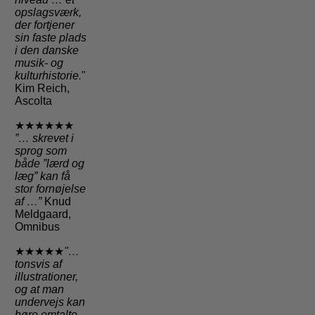
opslagsværk,
der fortjener
sin faste plads
i den danske
musik- og
kulturhistorie.
"
Kim Reich,
Ascolta
★★★★★★
”… skrevet i
sprog som
både ”lærd og
læg” kan få
stor fornøjelse
af …”
Knud
Meldgaard,
Omnibus
★★★★★
"…
tonsvis af
illustrationer,
og at man
undervejs kan
høre omtalte