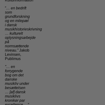
Kulturinformation
”
… en bedrift
som
grundforskning
og en milepæl
i dansk
musikhistorieskrivning
…
kulturelt
oplysningsarbejde
på
normsættende
niveau
.
”
Jakob
Levinsen,
Publimus
”… en
forrygende
bog om det
danske
musikliv under
besættelsen
… [af] dansk
musiklivs
kronikør par
excellence …”