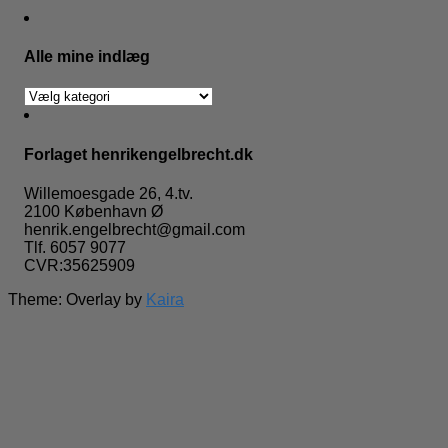
Alle mine indlæg
Alle
mine
indlæg
Forlaget henrikengelbrecht.dk
Willemoesgade 26, 4.tv.
2100 København Ø
henrik.engelbrecht@gmail.com
Tlf. 6057 9077
CVR:35625909
Theme: Overlay by
Kaira