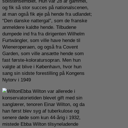
solistensemblet. Hun var 28 år gammel,
og fik så stor succes på nationalscenen,
at man også fik øje på hende fra udlandet;
“Den danske nattergal”, som de franske
anmeldere kaldte hende. Tilbudene
dumpede ind fra fra dirigenten Wilhelm
Furtwängler, som ville have hende til
Wieneroperaen, og også fra Covent
Garden, som ville ansætte hende som
fast første-koloratursopran. Men hun
valgte at blive i København, hvor hun
sang sin sidste forestilling på Kongens
Nytorv i 1949
Ebba Wilton var allerede i
konservatorietiden blevet gift med sin
sanglærer, tenoren Einar Wilton, og da
han først blev syg af tuberkulose og
senere døde som kun 44-årig i 1932,
mistede Ebba Wilton tilsyneladende