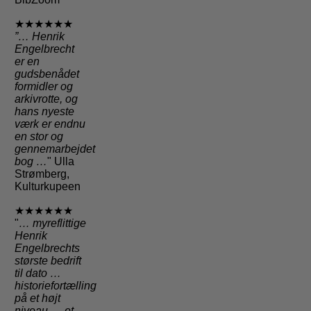
★★★★★★
”… Henrik
Engelbrecht
er en
gudsbenådet
formidler og
arkivrotte, og
hans nyeste
værk er endnu
en stor og
gennemarbejdet
bog …
" Ulla
Strømberg,
Kulturkupeen
★★★★★★
"
… myreflittige
Henrik
Engelbrechts
største bedrift
til dato …
historiefortælling
på et højt
niveau … et