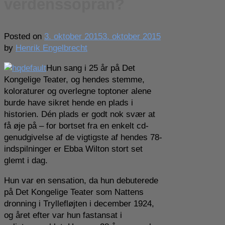
verdenssopran?
Posted on
3. oktober 2015
3. oktober 2015
by
Henrik Engelbrecht
Hun sang i 25 år på Det
Kongelige Teater, og hendes stemme,
koloraturer og overlegne toptoner alene
burde have sikret hende en plads i
historien. Dén plads er godt nok svær at
få øje på – for bortset fra en enkelt cd-
genudgivelse af de vigtigste af hendes 78-
indspilninger er Ebba Wilton stort set
glemt i dag.
Hun var en sensation, da hun debuterede
på Det Kongelige Teater som Nattens
dronning i Tryllefløjten i december 1924,
og året efter var hun fastansat i