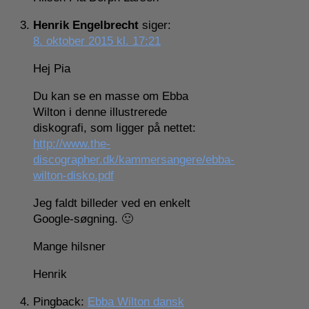
Henrik Engelbrecht
siger:
8. oktober 2015 kl. 17:21
Hej Pia
Du kan se en masse om Ebba
Wilton i denne illustrerede
diskografi, som ligger på nettet:
http://www.the-
discographer.dk/kammersangere/ebba-
wilton-disko.pdf
Jeg faldt billeder ved en enkelt
Google-søgning. 🙂
Mange hilsner
Henrik
Pingback:
Ebba Wilton dansk