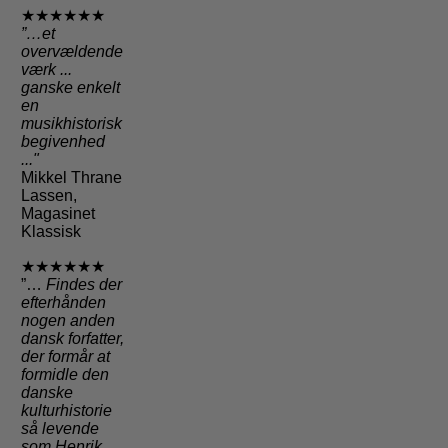
★★★★★★
”…et
overvældende
værk ...
ganske enkelt
en
musikhistorisk
begivenhed
..."
Mikkel Thrane
Lassen,
Magasinet
Klassisk
★★★★★★
”…
Findes der
efterhånden
nogen anden
dansk forfatter,
der formår at
formidle den
danske
kulturhistorie
så levende
som Henrik