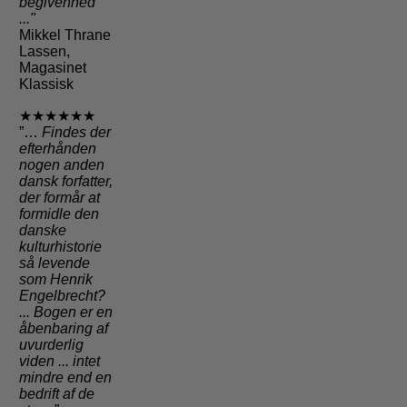
begivenhed
..."
Mikkel Thrane
Lassen,
Magasinet
Klassisk
★★★★★★
”…
Findes der
efterhånden
nogen anden
dansk forfatter,
der formår at
formidle den
danske
kulturhistorie
så levende
som Henrik
Engelbrecht?
... Bogen er en
åbenbaring af
uvurderlig
viden ... intet
mindre end en
bedrift af de