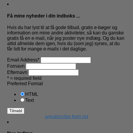
Få mine nyheder i din indboks ...
Hvis du har lyst til at få gode tilbud, gratis e-bøger og
information om mine andre aktiviteter, så kan du ganske
gratis få en e-mail, når jeg poster nye indlæg. Og du kan
altid afmelde dem igen, hvis du (som jeg) synes, at du
får lidt for mange e-mails i det daglige.
Email Address
*
Fornavn
Efternavn
* = required field
Preferred Format
HTML
Text
unsubscribe from list