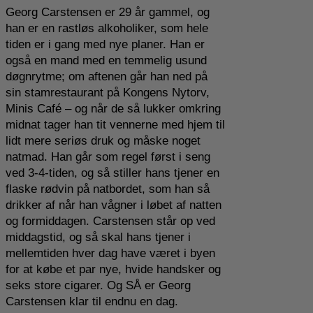
Georg Carstensen er 29 år gammel, og
han er en rastløs alkoholiker, som hele
tiden er i gang med nye planer. Han er
også en mand med en temmelig usund
døgnrytme; om aftenen går han ned på
sin stamrestaurant på Kongens Nytorv,
Minis Café – og når de så lukker omkring
midnat tager han tit vennerne med hjem til
lidt mere seriøs druk og måske noget
natmad. Han går som regel først i seng
ved 3-4-tiden, og så stiller hans tjener en
flaske rødvin på natbordet, som han så
drikker af når han vågner i løbet af natten
og formiddagen. Carstensen står op ved
middagstid, og så skal hans tjener i
mellemtiden hver dag have været i byen
for at købe et par nye, hvide handsker og
seks store cigarer. Og SÅ er Georg
Carstensen klar til endnu en dag.