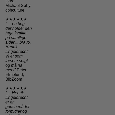
store
.”
Michael Søby,
cphculture
★★★★★★
"
… en bog,
der holder den
høje kvalitet
på samtlige
sider
... bravo,
Henrik
Engelbrecht:
Vi er som
læsere solgt –
og må ha’
mer'!"
Peter
Elmelund,
BibZoom
★★★★★★
”… Henrik
Engelbrecht
er en
gudsbenådet
formidler og