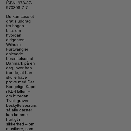
ISBN: 978-87-
970306-7-7
Du kan læse et
gratis uddrag
fra bogen –
bl.a. om
hvordan
dirigenten
Wilhelm
Furtwängler
oplevede
besættelsen af
Danmark på en
dag, hvor han
troede, at han
skulle have
prøve med Det
Kongelige Kapel
i KB-Hallen –
om hvordan
Tivoli graver
beskyttelsesrum,
så alle gæster
kan komme
hurtigt i
sikkerhed – om
musikere, som