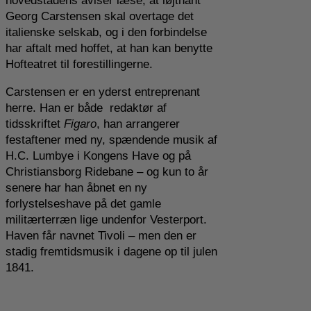
hovedstadens aviser læse, at løjtnant
Georg Carstensen skal overtage det
italienske selskab, og i den forbindelse
har aftalt med hoffet, at han kan benytte
Hofteatret til forestillingerne.
Carstensen er en yderst entreprenant
herre. Han er både
redaktør af
tidsskriftet
Figaro
, han arrangerer
festaftener med ny, spændende musik af
H.C. Lumbye i Kongens Have og på
Christiansborg Ridebane – og kun to år
senere har han åbnet en ny
forlystelseshave på det gamle
militærterræn lige undenfor Vesterport.
Haven får navnet Tivoli – men den er
stadig fremtidsmusik i dagene op til julen
1841.