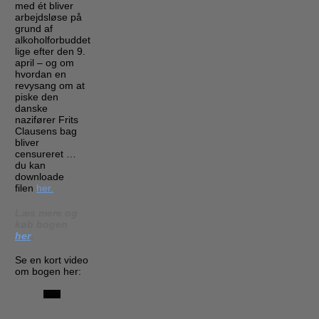
med ét bliver
arbejdsløse på
grund af
alkoholforbuddet
lige efter den 9.
april – og om
hvordan en
revysang om at
piske den
danske
nazifører Frits
Clausens bag
bliver
censureret …
du kan
downloade
filen
her.
Læs mere og
køb bogen
her
.
Se en kort video
om bogen her: