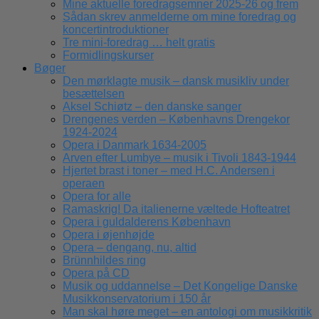
Mine aktuelle foredragsemner 2025-26 og frem
Sådan skrev anmelderne om mine foredrag og
koncertintroduktioner
Tre mini-foredrag … helt gratis
Formidlingskurser
Bøger
Den mørklagte musik – dansk musikliv under
besættelsen
Aksel Schiøtz – den danske sanger
Drengenes verden – Københavns Drengekor
1924-2024
Opera i Danmark 1634-2005
Arven efter Lumbye – musik i Tivoli 1843-1944
Hjertet brast i toner – med H.C. Andersen i
operaen
Opera for alle
Ramaskrig! Da italienerne væltede Hofteatret
Opera i guldalderens København
Opera i øjenhøjde
Opera – dengang, nu, altid
Brünnhildes ring
Opera på CD
Musik og uddannelse – Det Kongelige Danske
Musikkonservatorium i 150 år
Man skal høre meget – en antologi om musikkritik