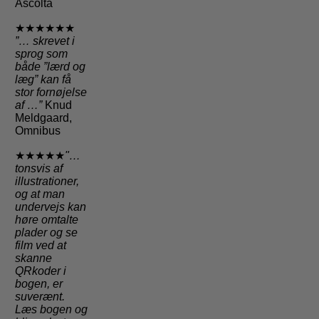
Ascolta
★★★★★★
”… skrevet i
sprog som
både ”lærd og
læg” kan få
stor fornøjelse
af …”
Knud
Meldgaard,
Omnibus
★★★★★
"…
tonsvis af
illustrationer,
og at man
undervejs kan
høre omtalte
plader og se
film ved at
skanne
QRkoder i
bogen, er
suverænt.
Læs bogen og