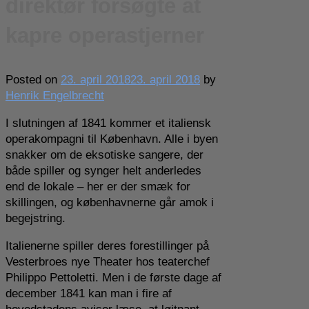
direktør forsøgte at
kapre operastjerner
Posted on
23. april 2018
23. april 2018
by
Henrik Engelbrecht
I slutningen af 1841 kommer et italiensk
operakompagni til København. Alle i byen
snakker om de eksotiske sangere, der
både spiller og synger helt anderledes
end de lokale – her er der smæk for
skillingen, og københavnerne går amok i
begejstring.
Italienerne spiller deres forestillinger på
Vesterbroes nye Theater hos teaterchef
Philippo Pettoletti. Men i de første dage af
december 1841 kan man i fire af