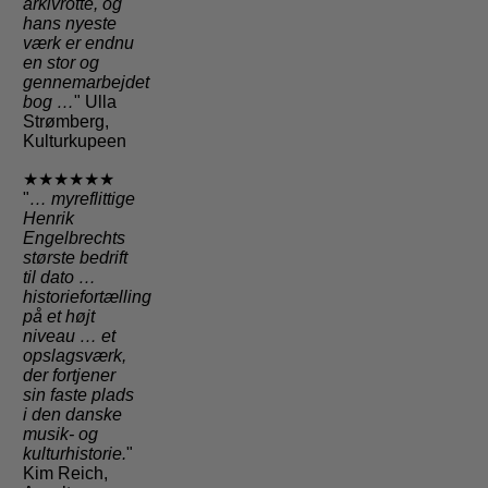
arkivrotte, og
hans nyeste
værk er endnu
en stor og
gennemarbejdet
bog …
" Ulla
Strømberg,
Kulturkupeen
★★★★★★
"
… myreflittige
Henrik
Engelbrechts
største bedrift
til dato …
historiefortælling
på et højt
niveau … et
opslagsværk,
der fortjener
sin faste plads
i den danske
musik- og
kulturhistorie.
"
Kim Reich,