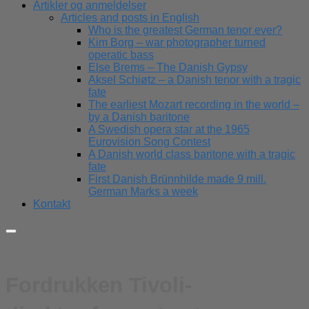
Artikler og anmeldelser
Articles and posts in English
Who is the greatest German tenor ever?
Kim Borg – war photographer turned
operatic bass
Else Brems – The Danish Gypsy
Aksel Schiøtz – a Danish tenor with a tragic
fate
The earliest Mozart recording in the world –
by a Danish baritone
A Swedish opera star at the 1965
Eurovision Song Contest
A Danish world class baritone with a tragic
fate
First Danish Brünnhilde made 9 mill.
German Marks a week
Kontakt
Fordrukken Tivoli-