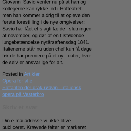
Giovanni Savio venter nu på at han og
kollegerne kan rykke ind i Hofteatret –
men han kommer aldrig til at opleve den
første forestilling i de nye omgivelser;
Savio har fået et slagtilfælde i slutningen
af november, og dør af en tilstødende
lungebetændelse nytårsaftensdag 1841.
Italienerne står nu uden chef kun få dage
før de har premiere på et nyt teater, hvor
de selv er ansvarlige for alt.
Posted in
Artikler
Indlægsnavigation
Opera for alle
Elefanten der drak rødvin – italiensk
opera på Vesterbro
Skriv et svar
Din e-mailadresse vil ikke blive
publiceret.
Krævede felter er markeret