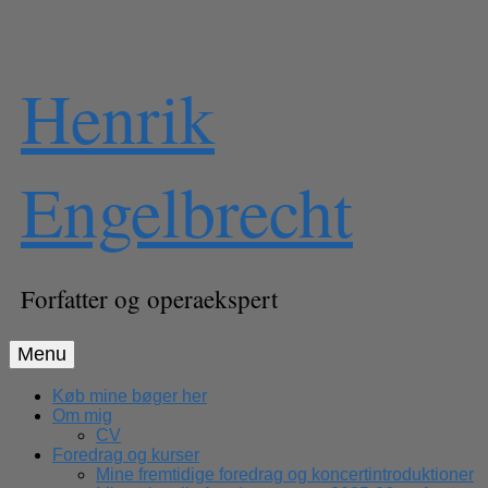
Skip
Henrik
to
content
Engelbrecht
Forfatter og operaekspert
Menu
Køb mine bøger her
Om mig
CV
Foredrag og kurser
Mine fremtidige foredrag og koncertintroduktioner