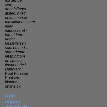
må sende
sine
anbefalinger
afsted, hvad
enten man er
musikinteresseret
eller
interesseret i
forholdene
under
besættelsen
som helhed …
spændende
læsning om
en speciel
tidsperiode i
Danmark.”
Poul Porskær
Poulsen,
historie-
online.dk
Køb
bogen