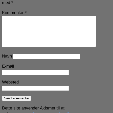
med
*
Kommentar
*
Navn
E-mail
Websted
Dette site anvender Akismet til at