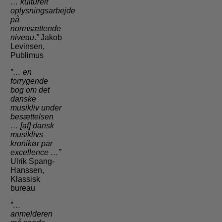
…
kulturelt
oplysningsarbejde
på
normsættende
niveau
.
”
Jakob
Levinsen,
Publimus
”… en
forrygende
bog om det
danske
musikliv under
besættelsen
… [af] dansk
musiklivs
kronikør par
excellence …”
Ulrik Spang-
Hanssen,
Klassisk
bureau
”…
anmelderen