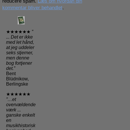
reducere spam.
Læs om hvordan din
kommentar bliver behandlet
.
★★★★★★
”
... Det er ikke
med let hånd,
at jeg uddeler
seks stjerner,
men denne
bog fortjener
det.”
Bent
Blüdnikow,
Berlingske
★★★★★★
”…et
overvældende
værk ...
ganske enkelt
en
musikhistorisk