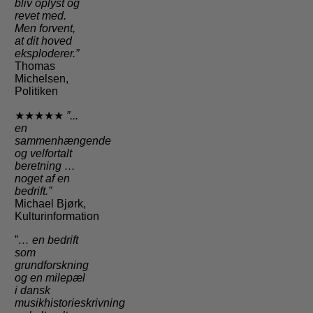
bliv oplyst og
revet med.
Men forvent,
at dit hoved
eksploderer.”
Thomas
Michelsen,
Politiken
★★★★★
”...
en
sammenhængende
og velfortalt
beretning …
noget af en
bedrift.”
Michael Bjørk,
Kulturinformation
”
… en bedrift
som
grundforskning
og en milepæl
i dansk
musikhistorieskrivning