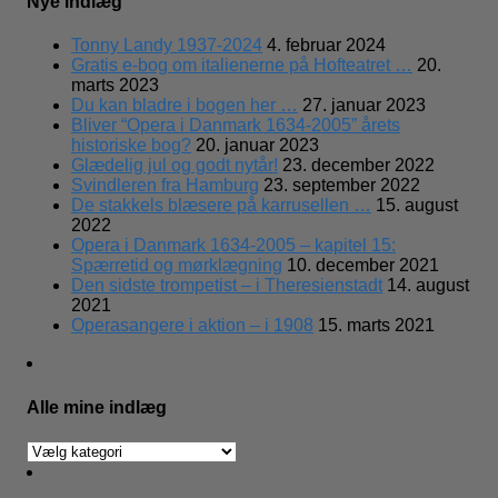
Nye indlæg
Tonny Landy 1937-2024
4. februar 2024
Gratis e-bog om italienerne på Hofteatret …
20.
marts 2023
Du kan bladre i bogen her …
27. januar 2023
Bliver “Opera i Danmark 1634-2005” årets
historiske bog?
20. januar 2023
Glædelig jul og godt nytår!
23. december 2022
Svindleren fra Hamburg
23. september 2022
De stakkels blæsere på karrusellen …
15. august
2022
Opera i Danmark 1634-2005 – kapitel 15:
Spærretid og mørklægning
10. december 2021
Den sidste trompetist – i Theresienstadt
14. august
2021
Operasangere i aktion – i 1908
15. marts 2021
Alle mine indlæg
Alle
mine
indlæg