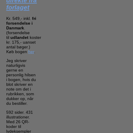
direkte fra
forlaget
Kr. 549,- inkl.
fri
forsendelse i
Danmark
.
(forsendelse
til
udlandet
koster
kr. 175,- uanset
antal bøger.)
Køb bogen
her
.
Jeg skriver
naturligvis
gerne en
personlig hilsen
i bogen, hvis du
blot skriver en
note om det i
rubrikken, som
dukker op, når
du bestiller.
592 sider. 431
illustrationer.
Med 26 QR-
koder til
lydeksempler