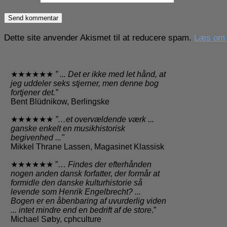
Dette site anvender Akismet til at reducere spam.
Læs om h
★★★★★★
” ... Det er ikke med let hånd, at
jeg uddeler seks stjerner, men denne bog
fortjener det.”
Bent Blüdnikow, Berlingske
★★★★★★
”…et overvældende værk ...
ganske enkelt en musikhistorisk
begivenhed ..."
Mikkel Thrane Lassen, Magasinet Klassisk
★★★★★★ ”…
Findes der efterhånden
nogen anden dansk forfatter, der formår at
formidle den danske kulturhistorie så
levende som Henrik Engelbrecht? ...
Bogen er en åbenbaring af uvurderlig viden
... intet mindre end en bedrift af de store
.”
Michael Søby, cphculture