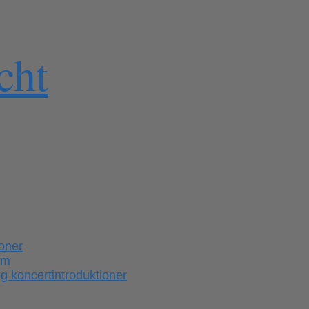
cht
ioner
em
 koncertintroduktioner