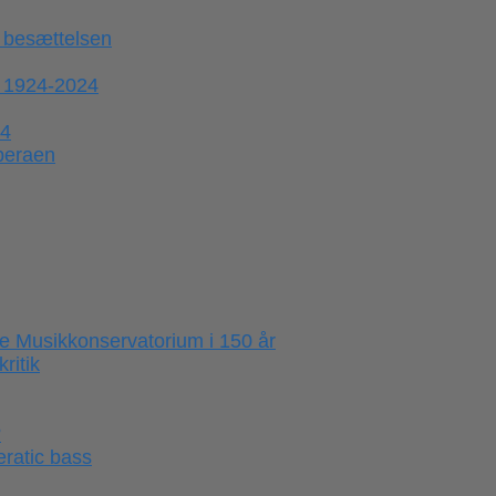
 besættelsen
 1924-2024
44
operaen
e Musikkonservatorium i 150 år
ritik
?
ratic bass