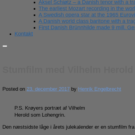
Aksel Schiøtz – a Danish tenor with a tra
The earliest Mozart recording in the wor
A Swedish opera star at the 1965 Eurov
A Danish world class baritone with a trag
First Danish Brünnhilde made 9 mill. 
Kontakt
Stumfilm med Vilhelm Herold
Posted on
23. december 2017
by
Henrik Engelbrecht
P.S. Krøyers portræt af Vilhelm
Herold som Lohengrin.
Den næstsidste låge i årets julekalender er en stumfilm f