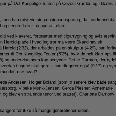
nger på Det Kongelige Teater, på Covent Garden og i Berlin,
sdag, men han mistede sin pensionsopsparing, da Landmandsb
4 og senere lærer på operaskolen.
ld ved klaveret, fortsætter med cigarrygning og avislæsnin
en Herold-plade i hvad jeg tror må være Skandinavisk
erold (2’32), der arbejdes på en skulptur (4’29), han forlad
mmer til Det Kongelige Teater (5’25), hvor de helt klart opstill
8) og undervisningen kan begynde. Det er Carmen, der tydel
vordan tingene skal gøre – han dirigerer også (9’17) og syng
n mundaflæse hvad?
Frede Andersen, Holger Boland (som jo senere blev både sang
Næsborg, Vibeke Munk-Jensen, Gerda Plesner, Annemarie
og blev en strålende tenor ved teatret), Charlotte Darnonvi
e sangere for ikke så mange generationer siden.