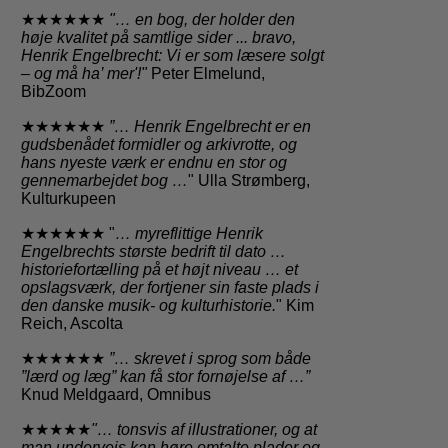
★★★★★★
"
… en bog, der holder den
høje kvalitet på samtlige sider
... bravo,
Henrik Engelbrecht: Vi er som læsere solgt
– og må ha’ mer'!"
Peter Elmelund,
BibZoom
★★★★★★
”… Henrik Engelbrecht er en
gudsbenådet formidler og arkivrotte, og
hans nyeste værk er endnu en stor og
gennemarbejdet bog …
" Ulla Strømberg,
Kulturkupeen
★★★★★★ "
… myreflittige Henrik
Engelbrechts største bedrift til dato …
historiefortælling på et højt niveau … et
opslagsværk, der fortjener sin faste plads i
den danske musik- og kulturhistorie.
" Kim
Reich, Ascolta
★★★★★★
”… skrevet i sprog som både
”lærd og læg” kan få stor fornøjelse af …”
Knud Meldgaard, Omnibus
★★★★★
"… tonsvis af illustrationer, og at
man undervejs kan høre omtalte plader og