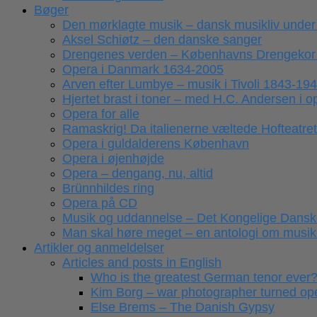
Bøger
Den mørklagte musik – dansk musikliv under
Aksel Schiøtz – den danske sanger
Drengenes verden – Københavns Drengekor
Opera i Danmark 1634-2005
Arven efter Lumbye – musik i Tivoli 1843-19
Hjertet brast i toner – med H.C. Andersen i 
Opera for alle
Ramaskrig! Da italienerne væltede Hofteatret
Opera i guldalderens København
Opera i øjenhøjde
Opera – dengang, nu, altid
Brünnhildes ring
Opera på CD
Musik og uddannelse – Det Kongelige Dansk
Man skal høre meget – en antologi om musikk
Artikler og anmeldelser
Articles and posts in English
Who is the greatest German tenor ever
Kim Borg – war photographer turned ope
Else Brems – The Danish Gypsy