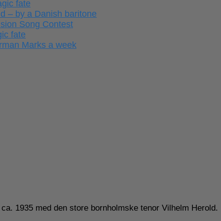
gic fate
ld – by a Danish baritone
ision Song Contest
ic fate
German Marks a week
ra ca. 1935 med den store bornholmske tenor Vilhelm Herold.