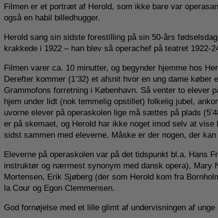
Filmen er et portræt af Herold, som ikke bare var operasa
også en habil billedhugger.
Herold sang sin sidste forestilling på sin 50-års fødsel
krakkede i 1922 – han blev så operachef på teatret 1922-2
Filmen varer ca. 10 minutter, og begynder hjemme hos Hero
Derefter kommer (1’32) et afsnit hvor en ung dame køber 
Grammofons forretning i København. Så venter to elever på H
hjem under lidt (nok temmelig opstillet) folkelig jubel, anko
uvorne elever på operaskolen lige må sættes på plads (5’4
er på skemaet, og Herold har ikke noget imod selv at vise h
sidst sammen med eleverne. Måske er der nogen, der ka
Eleverne på operaskolen var på det tidspunkt bl.a. Hans 
instruktør og nærmest synonym med dansk opera), Mary 
Mortensen, Erik Sjøberg (der som Herold kom fra Bornholm 
la Cour og Egon Clemmensen.
God fornøjelse med et lille glimt af undervisningen af ung