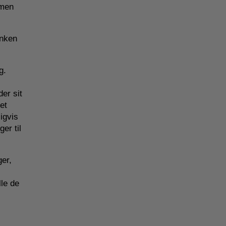
 men
anken
g.
er sit
et
igvis
er til
er,
lle de