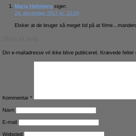
Maria Helleberg
siger:
24. december 2017 kl. 12:04
Elsker at de bruger så meget tid på at filme…manden
Skriv et svar
Din e-mailadresse vil ikke blive publiceret.
Krævede felter
Kommentar
*
Navn
E-mail
Websted