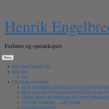
Skip
Henrik Engelbre
to
content
Forfatter og operaekspert
Menu
Køb mine bøger her
Om mig
CV
Foredrag og kurser
Mine fremtidige foredrag og koncertintrodukt
Mine aktuelle foredragsemner 2025-26 og fr
Sådan skrev anmelderne om mine foredrag og
Tre mini-foredrag … helt gratis
Formidlingskurser