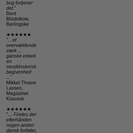
bog fortjener
det.”
Bent
Blüdnikow,
Berlingske
★★★★★★
”…et
overvældende
værk ...
ganske enkelt
en
musikhistorisk
begivenhed
..."
Mikkel Thrane
Lassen,
Magasinet
Klassisk
★★★★★★
”…
Findes der
efterhånden
nogen anden
dansk forfatter,