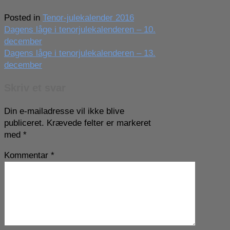
Posted in
Tenor-julekalender 2016
Indlægsnavigation
Dagens låge i tenorjulekalenderen – 10.
december
Dagens låge i tenorjulekalenderen – 13.
december
Skriv et svar
Din e-mailadresse vil ikke blive
publiceret.
Krævede felter er markeret
med
*
Kommentar
*