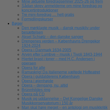
Mine aktuelle foredragsemner 2025-26 og frem
Sådan skrev anmelderne om mine foredrag og
koncertintroduktioner
Tre mini-foredrag … helt gratis
Formidlingskurser
Bøger
Den mørklagte musik – dansk musikliv under
besættelsen
Aksel Schiøtz – den danske sanger
Drengenes verden – Københavns Drengekor
1924-2024
Opera i Danmark 1634-2005
Arven efter Lumbye – musik i Tivoli 1843-1944
Hjertet brast i toner – med H.C. Andersen i
operaen
Opera for alle
Ramaskrig! Da italienerne væltede Hofteatret
Opera i guldalderens København
Opera i øjenhøjde
Opera – dengang, nu, altid
Brünnhildes ring
Opera på CD
Musik og uddannelse – Det Kongelige Danske
Musikkonservatorium i 150 år
Man skal høre meget – en antologi om musikkritik