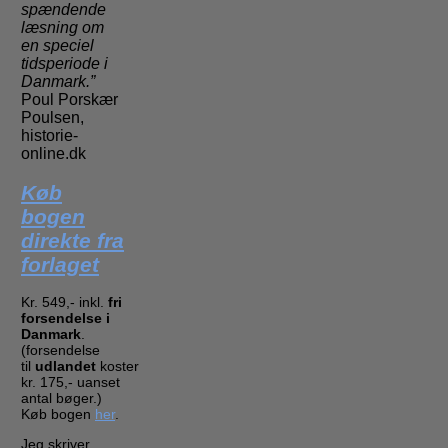
spændende
læsning om
en speciel
tidsperiode i
Danmark.”
Poul Porskær
Poulsen,
historie-
online.dk
Køb
bogen
direkte fra
forlaget
Kr. 549,- inkl.
fri
forsendelse i
Danmark
.
(forsendelse
til
udlandet
koster
kr. 175,- uanset
antal bøger.)
Køb bogen
her
.
Jeg skriver