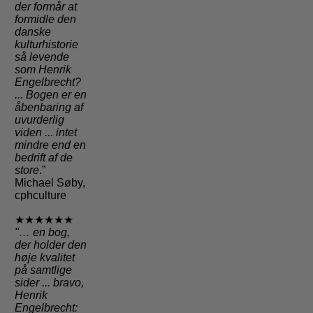
der formår at
formidle den
danske
kulturhistorie
så levende
som Henrik
Engelbrecht?
... Bogen er en
åbenbaring af
uvurderlig
viden ... intet
mindre end en
bedrift af de
store
.”
Michael Søby,
cphculture
★★★★★★
"
… en bog,
der holder den
høje kvalitet
på samtlige
sider
... bravo,
Henrik
Engelbrecht: