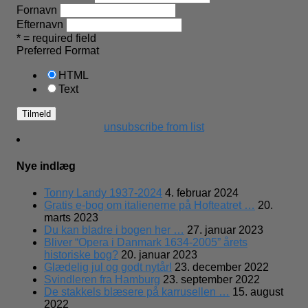
Fornavn
Efternavn
* = required field
Preferred Format
HTML
Text
unsubscribe from list
Nye indlæg
Tonny Landy 1937-2024
4. februar 2024
Gratis e-bog om italienerne på Hofteatret …
20.
marts 2023
Du kan bladre i bogen her …
27. januar 2023
Bliver “Opera i Danmark 1634-2005” årets
historiske bog?
20. januar 2023
Glædelig jul og godt nytår!
23. december 2022
Svindleren fra Hamburg
23. september 2022
De stakkels blæsere på karrusellen …
15. august
2022