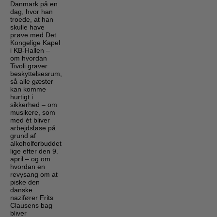
Danmark på en
dag, hvor han
troede, at han
skulle have
prøve med Det
Kongelige Kapel
i KB-Hallen –
om hvordan
Tivoli graver
beskyttelsesrum,
så alle gæster
kan komme
hurtigt i
sikkerhed – om
musikere, som
med ét bliver
arbejdsløse på
grund af
alkoholforbuddet
lige efter den 9.
april – og om
hvordan en
revysang om at
piske den
danske
nazifører Frits
Clausens bag
bliver