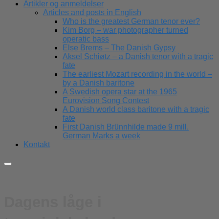
Artikler og anmeldelser
Articles and posts in English
Who is the greatest German tenor ever?
Kim Borg – war photographer turned
operatic bass
Else Brems – The Danish Gypsy
Aksel Schiøtz – a Danish tenor with a tragic
fate
The earliest Mozart recording in the world –
by a Danish baritone
A Swedish opera star at the 1965
Eurovision Song Contest
A Danish world class baritone with a tragic
fate
First Danish Brünnhilde made 9 mill.
German Marks a week
Kontakt
Dagens låge i