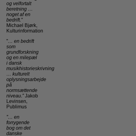
og velfortalt
beretning …
noget af en
bedrift.”
Michael Bjørk,
Kulturinformation
”
… en bedrift
som
grundforskning
og en milepæl
i dansk
musikhistorieskrivning
…
kulturelt
oplysningsarbejde
på
normsættende
niveau
.
”
Jakob
Levinsen,
Publimus
”… en
forrygende
bog om det
danske