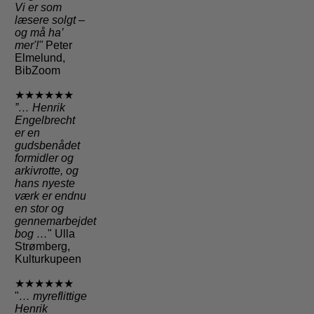
Vi er som
læsere solgt –
og må ha’
mer'!"
Peter
Elmelund,
BibZoom
★★★★★★
”… Henrik
Engelbrecht
er en
gudsbenådet
formidler og
arkivrotte, og
hans nyeste
værk er endnu
en stor og
gennemarbejdet
bog …
" Ulla
Strømberg,
Kulturkupeen
★★★★★★
"
… myreflittige
Henrik