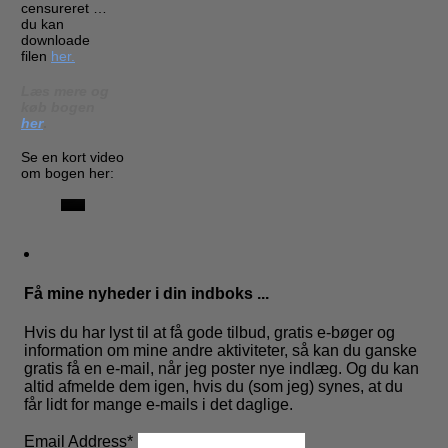
censureret …
du kan
downloade
filen
her.
Læs mere og
køb bogen
her
.
Se en kort video
om bogen her:
Få mine nyheder i din indboks ...
Hvis du har lyst til at få gode tilbud, gratis e-bøger og
information om mine andre aktiviteter, så kan du ganske
gratis få en e-mail, når jeg poster nye indlæg. Og du kan
altid afmelde dem igen, hvis du (som jeg) synes, at du
får lidt for mange e-mails i det daglige.
Email Address
*