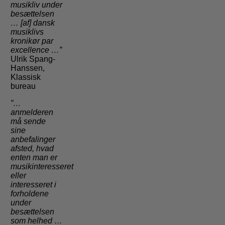
musikliv under
besættelsen
… [af] dansk
musiklivs
kronikør par
excellence …”
Ulrik Spang-
Hanssen,
Klassisk
bureau
”…
anmelderen
må sende
sine
anbefalinger
afsted, hvad
enten man er
musikinteresseret
eller
interesseret i
forholdene
under
besættelsen
som helhed …