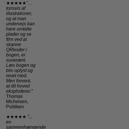
★★★★★
"…
tonsvis af
illustrationer,
og at man
undervejs kan
høre omtalte
plader og se
film ved at
skanne
QRkoder i
bogen, er
suverænt.
Læs bogen og
bliv oplyst og
revet med.
Men forvent,
at dit hoved
eksploderer.”
Thomas
Michelsen,
Politiken
★★★★★
”...
en
sammenhængende