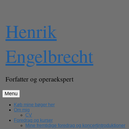
Skip
Henrik
to
content
Engelbrecht
Forfatter og operaekspert
Menu
Køb mine bøger her
Om mig
CV
Foredrag og kurser
Mine fremtidige foredrag og koncertintroduktioner