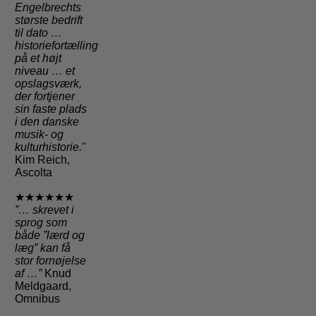
Engelbrechts
største bedrift
til dato …
historiefortælling
på et højt
niveau … et
opslagsværk,
der fortjener
sin faste plads
i den danske
musik- og
kulturhistorie.
"
Kim Reich,
Ascolta
★★★★★★
”… skrevet i
sprog som
både ”lærd og
læg” kan få
stor fornøjelse
af …”
Knud
Meldgaard,
Omnibus