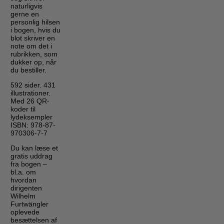
naturligvis
gerne en
personlig hilsen
i bogen, hvis du
blot skriver en
note om det i
rubrikken, som
dukker op, når
du bestiller.
592 sider. 431
illustrationer.
Med 26 QR-
koder til
lydeksempler
ISBN: 978-87-
970306-7-7
Du kan læse et
gratis uddrag
fra bogen –
bl.a. om
hvordan
dirigenten
Wilhelm
Furtwängler
oplevede
besættelsen af