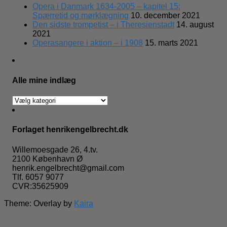
Opera i Danmark 1634-2005 – kapitel 15:
Spærretid og mørklægning
10. december 2021
Den sidste trompetist – i Theresienstadt
14. august
2021
Operasangere i aktion – i 1908
15. marts 2021
Alle mine indlæg
Alle
mine
indlæg
Forlaget henrikengelbrecht.dk
Willemoesgade 26, 4.tv.
2100 København Ø
henrik.engelbrecht@gmail.com
Tlf. 6057 9077
CVR:35625909
Theme: Overlay by
Kaira