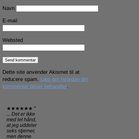
Navn
E-mail
Websted
Dette site anvender Akismet til at
reducere spam.
Læs om hvordan din
kommentar bliver behandlet
.
★★★★★★
”
... Det er ikke
med let hånd,
at jeg uddeler
seks stjerner,
men denne