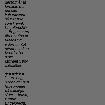
der formår at
formidle den
danske
kulturhistorie
så levende
som Henrik
Engelbrecht?
... Bogen er en
åbenbaring af
uvurderlig
viden ... intet
mindre end en
bedrift af de
store
.”
Michael Søby,
cphculture
★★★★★★
"
… en bog,
der holder den
høje kvalitet
på samtlige
sider
... bravo,
Henrik
Engelbrecht: