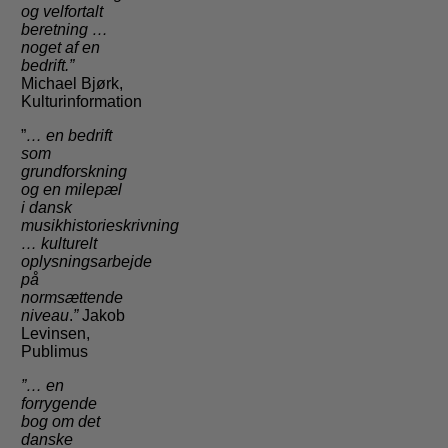
og velfortalt
beretning …
noget af en
bedrift.”
Michael Bjørk,
Kulturinformation
”
… en bedrift
som
grundforskning
og en milepæl
i dansk
musikhistorieskrivning
…
kulturelt
oplysningsarbejde
på
normsættende
niveau
.
”
Jakob
Levinsen,
Publimus
”… en
forrygende
bog om det
danske