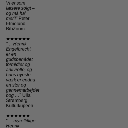
Vi er som
læsere solgt –
og må ha’
mer'!"
Peter
Elmelund,
BibZoom
★★★★★★
”… Henrik
Engelbrecht
er en
gudsbenådet
formidler og
arkivrotte, og
hans nyeste
værk er endnu
en stor og
gennemarbejdet
bog …
" Ulla
Strømberg,
Kulturkupeen
★★★★★★
"
… myreflittige
Henrik