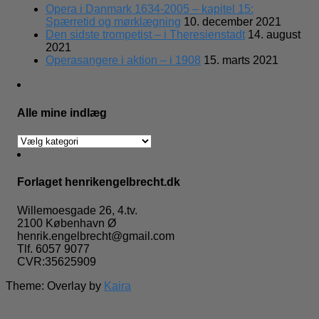
Opera i Danmark 1634-2005 – kapitel 15:
Spærretid og mørklægning
10. december 2021
Den sidste trompetist – i Theresienstadt
14. august
2021
Operasangere i aktion – i 1908
15. marts 2021
Alle mine indlæg
Alle
mine
indlæg
Forlaget henrikengelbrecht.dk
Willemoesgade 26, 4.tv.
2100 København Ø
henrik.engelbrecht@gmail.com
Tlf. 6057 9077
CVR:35625909
Theme: Overlay by
Kaira