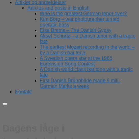
Artikler og anmeldelser
Articles and posts in English
Who is the greatest German tenor ever?
Kim Borg – war photographer turned
operatic bass
Else Brems – The Danish Gypsy
Aksel Schiøtz – a Danish tenor with a tragic
fate
The earliest Mozart recording in the world –
by a Danish baritone
A Swedish opera star at the 1965
Eurovision Song Contest
A Danish world class baritone with a tragic
fate
First Danish Brünnhilde made 9 mill.
German Marks a week
Kontakt
Dagens låge i