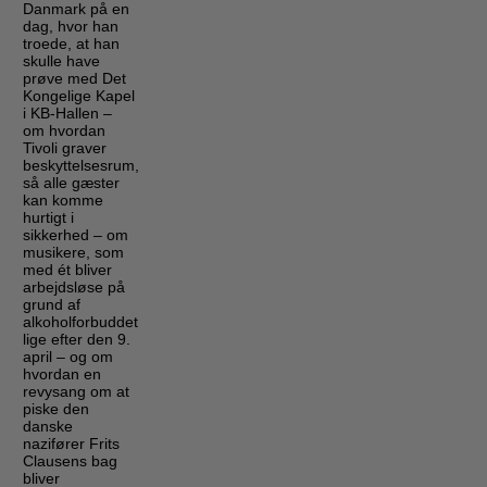
Danmark på en
dag, hvor han
troede, at han
skulle have
prøve med Det
Kongelige Kapel
i KB-Hallen –
om hvordan
Tivoli graver
beskyttelsesrum,
så alle gæster
kan komme
hurtigt i
sikkerhed – om
musikere, som
med ét bliver
arbejdsløse på
grund af
alkoholforbuddet
lige efter den 9.
april – og om
hvordan en
revysang om at
piske den
danske
nazifører Frits
Clausens bag
bliver