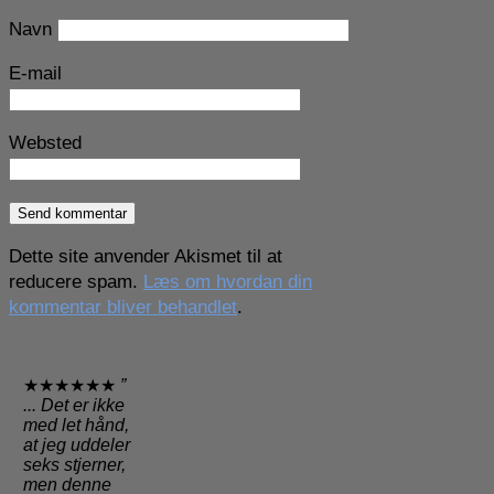
Navn
E-mail
Websted
Dette site anvender Akismet til at
reducere spam.
Læs om hvordan din
kommentar bliver behandlet
.
★★★★★★
”
... Det er ikke
med let hånd,
at jeg uddeler
seks stjerner,
men denne