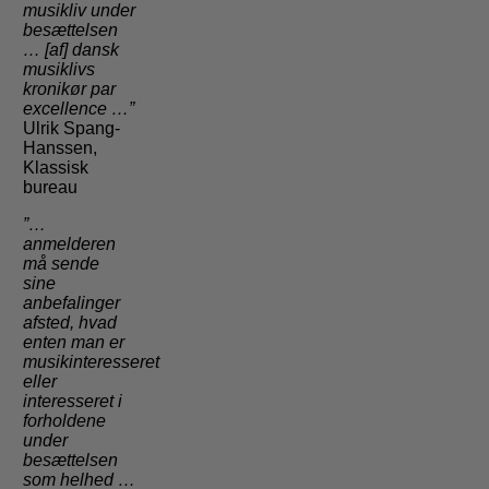
musikliv under
besættelsen
… [af] dansk
musiklivs
kronikør par
excellence …”
Ulrik Spang-
Hanssen,
Klassisk
bureau
”…
anmelderen
må sende
sine
anbefalinger
afsted, hvad
enten man er
musikinteresseret
eller
interesseret i
forholdene
under
besættelsen
som helhed …