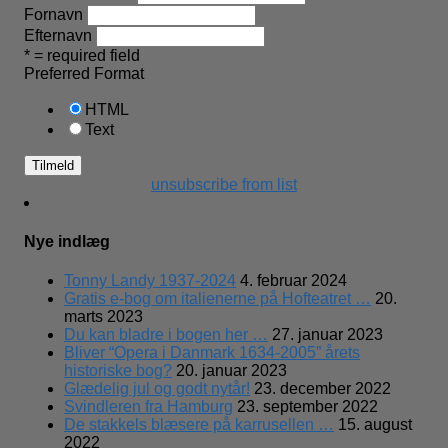
Fornavn
Efternavn
* = required field
Preferred Format
HTML
Text
unsubscribe from list
Nye indlæg
Tonny Landy 1937-2024
4. februar 2024
Gratis e-bog om italienerne på Hofteatret …
20.
marts 2023
Du kan bladre i bogen her …
27. januar 2023
Bliver “Opera i Danmark 1634-2005” årets
historiske bog?
20. januar 2023
Glædelig jul og godt nytår!
23. december 2022
Svindleren fra Hamburg
23. september 2022
De stakkels blæsere på karrusellen …
15. august
2022