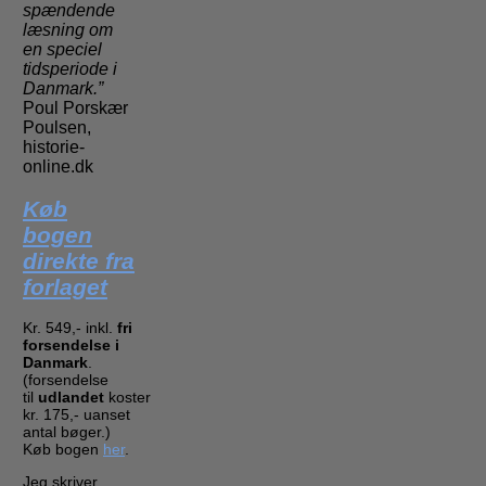
spændende
læsning om
en speciel
tidsperiode i
Danmark.”
Poul Porskær
Poulsen,
historie-
online.dk
Køb
bogen
direkte fra
forlaget
Kr. 549,- inkl.
fri
forsendelse i
Danmark
.
(forsendelse
til
udlandet
koster
kr. 175,- uanset
antal bøger.)
Køb bogen
her
.
Jeg skriver