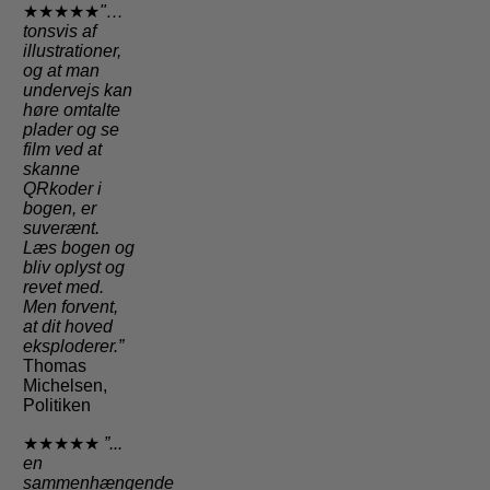
★★★★★
"…
tonsvis af
illustrationer,
og at man
undervejs kan
høre omtalte
plader og se
film ved at
skanne
QRkoder i
bogen, er
suverænt.
Læs bogen og
bliv oplyst og
revet med.
Men forvent,
at dit hoved
eksploderer.”
Thomas
Michelsen,
Politiken
★★★★★
”...
en
sammenhængende