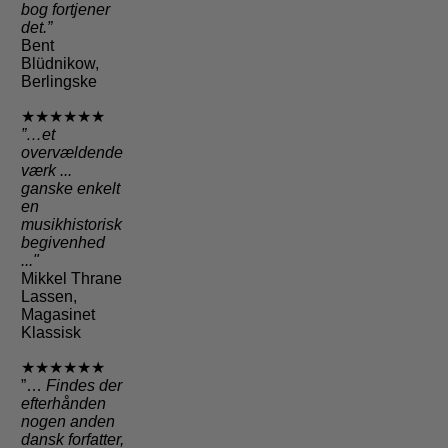
bog fortjener
det.”
Bent
Blüdnikow,
Berlingske
★★★★★★
”…et
overvældende
værk ...
ganske enkelt
en
musikhistorisk
begivenhed
..."
Mikkel Thrane
Lassen,
Magasinet
Klassisk
★★★★★★
”…
Findes der
efterhånden
nogen anden
dansk forfatter,