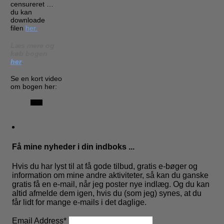
censureret …
du kan
downloade
filen
her.
Læs mere og
køb bogen
her
.
Se en kort video
om bogen her:
Få mine nyheder i din indboks ...
Hvis du har lyst til at få gode tilbud, gratis e-bøger og
information om mine andre aktiviteter, så kan du ganske
gratis få en e-mail, når jeg poster nye indlæg. Og du kan
altid afmelde dem igen, hvis du (som jeg) synes, at du
får lidt for mange e-mails i det daglige.
Email Address
*