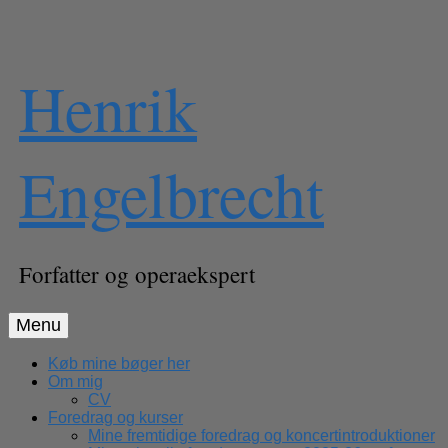
Skip
Henrik
to
content
Engelbrecht
Forfatter og operaekspert
Menu
Køb mine bøger her
Om mig
CV
Foredrag og kurser
Mine fremtidige foredrag og koncertintroduktioner