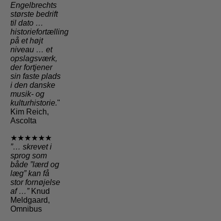
Engelbrechts
største bedrift
til dato …
historiefortælling
på et højt
niveau … et
opslagsværk,
der fortjener
sin faste plads
i den danske
musik- og
kulturhistorie.
"
Kim Reich,
Ascolta
★★★★★★
”… skrevet i
sprog som
både ”lærd og
læg” kan få
stor fornøjelse
af …”
Knud
Meldgaard,
Omnibus