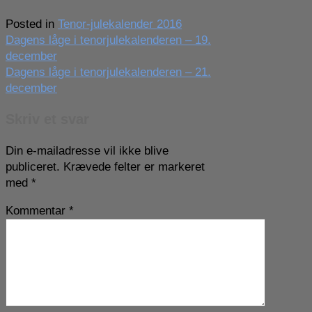
Posted in
Tenor-julekalender 2016
Indlægsnavigation
Dagens låge i tenorjulekalenderen – 19.
december
Dagens låge i tenorjulekalenderen – 21.
december
Skriv et svar
Din e-mailadresse vil ikke blive
publiceret.
Krævede felter er markeret
med
*
Kommentar
*