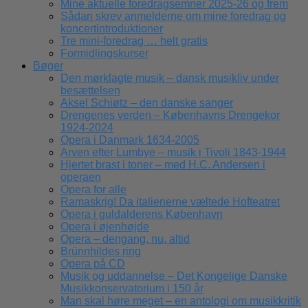
Mine aktuelle foredragsemner 2025-26 og frem
Sådan skrev anmelderne om mine foredrag og
koncertintroduktioner
Tre mini-foredrag … helt gratis
Formidlingskurser
Bøger
Den mørklagte musik – dansk musikliv under
besættelsen
Aksel Schiøtz – den danske sanger
Drengenes verden – Københavns Drengekor
1924-2024
Opera i Danmark 1634-2005
Arven efter Lumbye – musik i Tivoli 1843-1944
Hjertet brast i toner – med H.C. Andersen i
operaen
Opera for alle
Ramaskrig! Da italienerne væltede Hofteatret
Opera i guldalderens København
Opera i øjenhøjde
Opera – dengang, nu, altid
Brünnhildes ring
Opera på CD
Musik og uddannelse – Det Kongelige Danske
Musikkonservatorium i 150 år
Man skal høre meget – en antologi om musikkritik