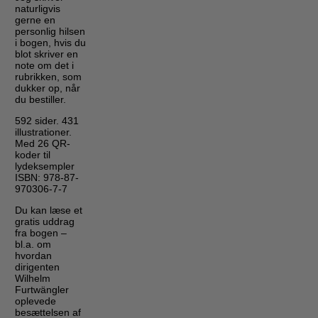
naturligvis
gerne en
personlig hilsen
i bogen, hvis du
blot skriver en
note om det i
rubrikken, som
dukker op, når
du bestiller.
592 sider. 431
illustrationer.
Med 26 QR-
koder til
lydeksempler
ISBN: 978-87-
970306-7-7
Du kan læse et
gratis uddrag
fra bogen –
bl.a. om
hvordan
dirigenten
Wilhelm
Furtwängler
oplevede
besættelsen af