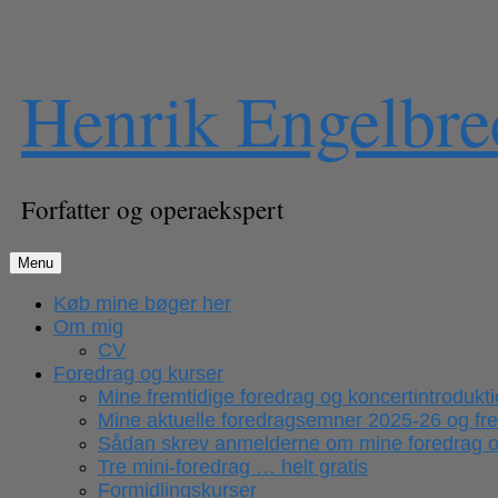
Skip
Henrik Engelbre
to
content
Forfatter og operaekspert
Menu
Køb mine bøger her
Om mig
CV
Foredrag og kurser
Mine fremtidige foredrag og koncertintrodukt
Mine aktuelle foredragsemner 2025-26 og fr
Sådan skrev anmelderne om mine foredrag og
Tre mini-foredrag … helt gratis
Formidlingskurser