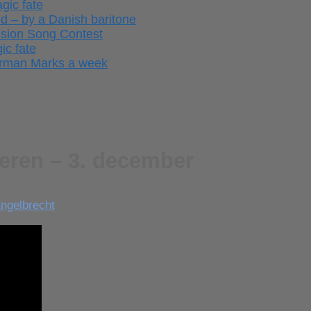
gic fate
ld – by a Danish baritone
ision Song Contest
ic fate
German Marks a week
deren – 3. december
ngelbrecht