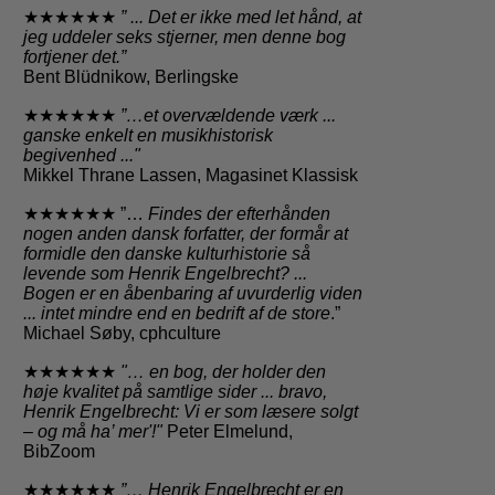
★★★★★★
” ... Det er ikke med let hånd, at
jeg uddeler seks stjerner, men denne bog
fortjener det.”
Bent Blüdnikow, Berlingske
★★★★★★
”…et overvældende værk ...
ganske enkelt en musikhistorisk
begivenhed ..."
Mikkel Thrane Lassen, Magasinet Klassisk
★★★★★★ ”…
Findes der efterhånden
nogen anden dansk forfatter, der formår at
formidle den danske kulturhistorie så
levende som Henrik Engelbrecht? ...
Bogen er en åbenbaring af uvurderlig viden
... intet mindre end en bedrift af de store
.”
Michael Søby, cphculture
★★★★★★
"
… en bog, der holder den
høje kvalitet på samtlige sider
... bravo,
Henrik Engelbrecht: Vi er som læsere solgt
– og må ha’ mer'!"
Peter Elmelund,
BibZoom
★★★★★★
”… Henrik Engelbrecht er en