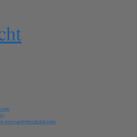
cht
ioner
em
 koncertintroduktioner