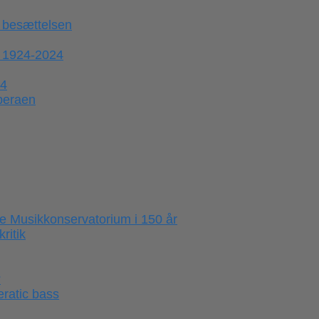
 besættelsen
 1924-2024
44
operaen
e Musikkonservatorium i 150 år
ritik
?
ratic bass