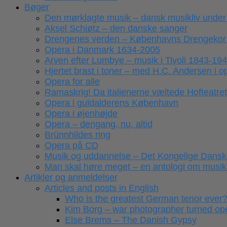
Bøger
Den mørklagte musik – dansk musikliv under
Aksel Schiøtz – den danske sanger
Drengenes verden – Københavns Drengekor
Opera i Danmark 1634-2005
Arven efter Lumbye – musik i Tivoli 1843-19
Hjertet brast i toner – med H.C. Andersen i 
Opera for alle
Ramaskrig! Da italienerne væltede Hofteatret
Opera i guldalderens København
Opera i øjenhøjde
Opera – dengang, nu, altid
Brünnhildes ring
Opera på CD
Musik og uddannelse – Det Kongelige Dansk
Man skal høre meget – en antologi om musikk
Artikler og anmeldelser
Articles and posts in English
Who is the greatest German tenor ever
Kim Borg – war photographer turned ope
Else Brems – The Danish Gypsy