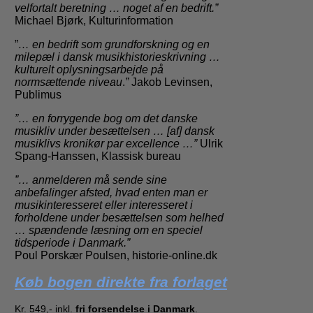
velfortalt beretning … noget af en bedrift.”
Michael Bjørk, Kulturinformation
”
… en bedrift som grundforskning og en
milepæl i dansk musikhistorieskrivning …
kulturelt oplysningsarbejde på
normsættende niveau
.
”
Jakob Levinsen,
Publimus
”… en forrygende bog om det danske
musikliv under besættelsen … [af] dansk
musiklivs kronikør par excellence …”
Ulrik
Spang-Hanssen, Klassisk bureau
”… anmelderen må sende sine
anbefalinger afsted, hvad enten man er
musikinteresseret eller interesseret i
forholdene under besættelsen som helhed
… spændende læsning om en speciel
tidsperiode i Danmark.”
Poul Porskær Poulsen, historie-online.dk
Køb bogen direkte fra forlaget
Kr. 549,- inkl.
fri forsendelse i Danmark
.