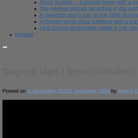
Aksel Schiøtz – a Danish tenor with a tra
The earliest Mozart recording in the wor
A Swedish opera star at the 1965 Eurov
A Danish world class baritone with a trag
First Danish Brünnhilde made 9 mill. 
Kontakt
Dagens låge i tenorjulekalen
Posted on
3. december 2016
3. december 2016
by
Henrik E