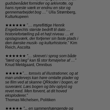
gudsbenådet formidler og arkivrotte, og
hans nyeste værk er endnu en stor og
gennemarbejdet bog …
" Ulla Strømberg,
Kulturkupeen
★★★★★★ "
… myreflittige Henrik
Engelbrechts største bedrift til dato …
historiefortælling på et højt niveau … et
opslagsværk, der fortjener sin faste plads i
den danske musik- og kulturhistorie.
" Kim
Reich, Ascolta
★★★★★★
”… skrevet i sprog som både
”lærd og læg” kan få stor fornøjelse af …”
Knud Meldgaard, Omnibus
★★★★★
"… tonsvis af illustrationer, og at
man undervejs kan høre omtalte plader og
se film ved at skanne QRkoder i bogen, er
suverænt.
Læs bogen og bliv oplyst og
revet med. Men forvent, at dit hoved
eksploderer.”
Thomas Michelsen, Politiken
★★★★★
”... en sammenhængende og