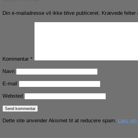
Din e-mailadresse vil ikke blive publiceret.
Krævede felter
Kommentar
*
Navn
E-mail
Websted
Dette site anvender Akismet til at reducere spam.
Læs om h