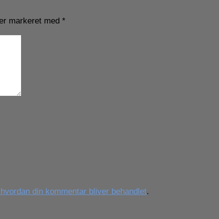
 er markeret med
*
vordan din kommentar bliver behandlet
.