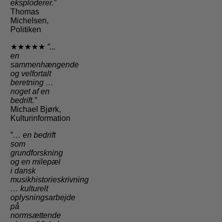
eksploderer.”
Thomas
Michelsen,
Politiken
★★★★★
”...
en
sammenhængende
og velfortalt
beretning …
noget af en
bedrift.”
Michael Bjørk,
Kulturinformation
”
… en bedrift
som
grundforskning
og en milepæl
i dansk
musikhistorieskrivning
…
kulturelt
oplysningsarbejde
på
normsættende