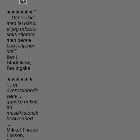
★★★★★★
”
... Det er ikke
med let hånd,
at jeg uddeler
seks stjerner,
men denne
bog fortjener
det.”
Bent
Blüdnikow,
Berlingske
★★★★★★
”…et
overvældende
værk ...
ganske enkelt
en
musikhistorisk
begivenhed
..."
Mikkel Thrane
Lassen,