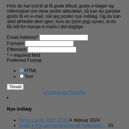
Hvis du har lyst til at få gode tilbud, gratis e-bøger og
information om mine andre aktiviteter, så kan du ganske
gratis få en e-mail, når jeg poster nye indlæg. Og du kan
altid afmelde dem igen, hvis du (som jeg) synes, at du
får lidt for mange e-mails i det daglige.
Email Address
*
Fornavn
Efternavn
* = required field
Preferred Format
HTML
Text
unsubscribe from list
Nye indlæg
Tonny Landy 1937-2024
4. februar 2024
Gratis e-bog om italienerne på Hofteatret …
20.