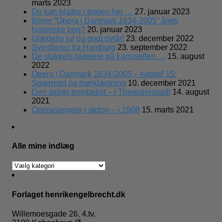
marts 2023
Du kan bladre i bogen her …
27. januar 2023
Bliver “Opera i Danmark 1634-2005” årets
historiske bog?
20. januar 2023
Glædelig jul og godt nytår!
23. december 2022
Svindleren fra Hamburg
23. september 2022
De stakkels blæsere på karrusellen …
15. august
2022
Opera i Danmark 1634-2005 – kapitel 15:
Spærretid og mørklægning
10. december 2021
Den sidste trompetist – i Theresienstadt
14. august
2021
Operasangere i aktion – i 1908
15. marts 2021
Alle mine indlæg
Alle
mine
indlæg
Forlaget henrikengelbrecht.dk
Willemoesgade 26, 4.tv.