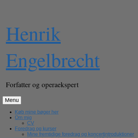
Skip
Henrik
to
content
Engelbrecht
Forfatter og operaekspert
Menu
Køb mine bøger her
Om mig
CV
Foredrag og kurser
Mine fremtidige foredrag og koncertintroduktioner