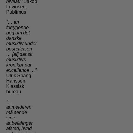
niveau
.
”
Jakob
Levinsen,
Publimus
”… en
forrygende
bog om det
danske
musikliv under
besættelsen
… [af] dansk
musiklivs
kronikør par
excellence …”
Ulrik Spang-
Hanssen,
Klassisk
bureau
”…
anmelderen
må sende
sine
anbefalinger
afsted, hvad