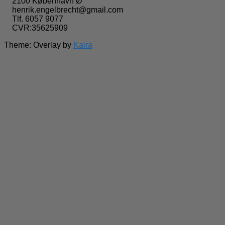
2100 København Ø
henrik.engelbrecht@gmail.com
Tlf. 6057 9077
CVR:35625909
Theme: Overlay by
Kaira