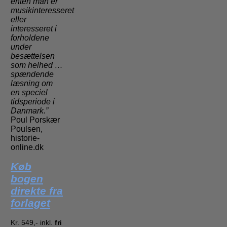
enten man er
musikinteresseret
eller
interesseret i
forholdene
under
besættelsen
som helhed …
spændende
læsning om
en speciel
tidsperiode i
Danmark.”
Poul Porskær
Poulsen,
historie-
online.dk
Køb
bogen
direkte fra
forlaget
Kr. 549,- inkl.
fri