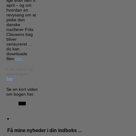
lige efter den 9.
april – og om
hvordan en
revysang om at
piske den
danske
nazifører Frits
Clausens bag
bliver
censureret …
du kan
downloade
filen
her.
Læs mere og
køb bogen
her
.
Se en kort video
om bogen her:
Få mine nyheder i din indboks ...