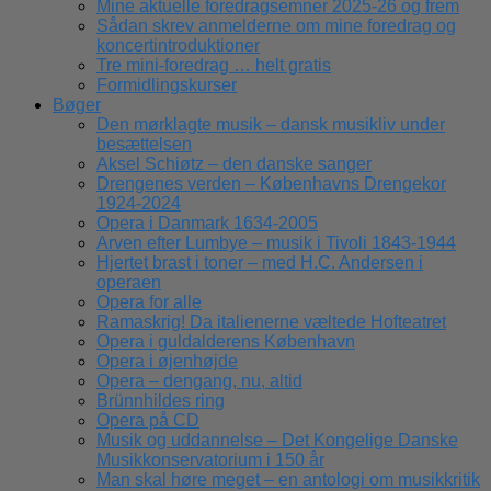
Mine aktuelle foredragsemner 2025-26 og frem
Sådan skrev anmelderne om mine foredrag og
koncertintroduktioner
Tre mini-foredrag … helt gratis
Formidlingskurser
Bøger
Den mørklagte musik – dansk musikliv under
besættelsen
Aksel Schiøtz – den danske sanger
Drengenes verden – Københavns Drengekor
1924-2024
Opera i Danmark 1634-2005
Arven efter Lumbye – musik i Tivoli 1843-1944
Hjertet brast i toner – med H.C. Andersen i
operaen
Opera for alle
Ramaskrig! Da italienerne væltede Hofteatret
Opera i guldalderens København
Opera i øjenhøjde
Opera – dengang, nu, altid
Brünnhildes ring
Opera på CD
Musik og uddannelse – Det Kongelige Danske
Musikkonservatorium i 150 år
Man skal høre meget – en antologi om musikkritik