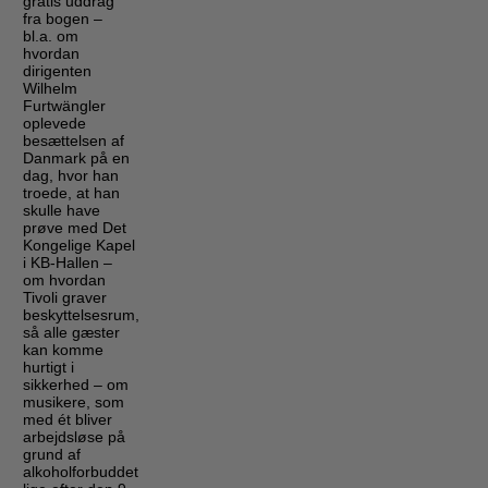
gratis uddrag
fra bogen –
bl.a. om
hvordan
dirigenten
Wilhelm
Furtwängler
oplevede
besættelsen af
Danmark på en
dag, hvor han
troede, at han
skulle have
prøve med Det
Kongelige Kapel
i KB-Hallen –
om hvordan
Tivoli graver
beskyttelsesrum,
så alle gæster
kan komme
hurtigt i
sikkerhed – om
musikere, som
med ét bliver
arbejdsløse på
grund af
alkoholforbuddet