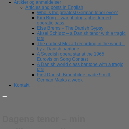
Artikler og anmeldelser
Articles and posts in English
Who is the greatest German tenor ever?
Kim Borg – war photographer turned
operatic bass
Else Brems – The Danish Gypsy
Aksel Schiøtz – a Danish tenor with a tragic
fate
The earliest Mozart recording in the world –
by a Danish baritone
A Swedish opera star at the 1965
Eurovision Song Contest
A Danish world class baritone with a tragic
fate
First Danish Brünnhilde made 9 mill.
German Marks a week
Kontakt
Dagens tenor – min