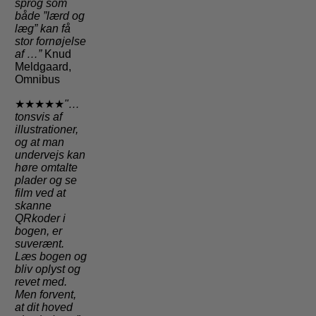
sprog som
både ”lærd og
læg” kan få
stor fornøjelse
af …”
Knud
Meldgaard,
Omnibus
★★★★★
"…
tonsvis af
illustrationer,
og at man
undervejs kan
høre omtalte
plader og se
film ved at
skanne
QRkoder i
bogen, er
suverænt.
Læs bogen og
bliv oplyst og
revet med.
Men forvent,
at dit hoved