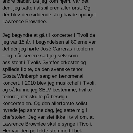
andre plader. Da jeg kom hjem, var det
den, jeg satte i afspilleren allerførst. Og
dér blev den siddende. Jeg havde opdaget
Lawrence Brownlee.
Jeg begyndte at gå til koncerter i Tivoli da
jeg var 15 år. I begyndelsen af 80’erne var
det dér jeg hørte José Carreras i topform
– og ti år senere sad jeg selv som
assistent i Tivolis Symfoniorkester og
spillede fløjte, da den svenske tenor
Gösta Winbergh sang en fænomenal
koncert. I 2010 blev jeg musikchef i Tivoli,
og så kunne jeg SELV bestemme, hvilke
tenorer, der skulle på besøg i
koncertsalen. Og den allerførste solist
hyrede jeg samme dag, jeg satte mig i
chefstolen. Jeg var slet ikke i tvivl om, at
Lawrence Brownlee skulle synge i Tivoli.
Her var den perfekte stemme til bel-