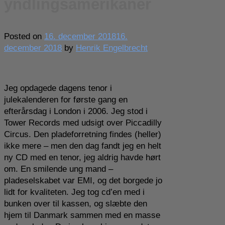
yndlingsamerikaner
Posted on
16. december 2018
16.
december 2018
by
Henrik Engelbrecht
Jeg opdagede dagens tenor i
julekalenderen for første gang en
efterårsdag i London i 2006. Jeg stod i
Tower Records med udsigt over Piccadilly
Circus. Den pladeforretning findes (heller)
ikke mere – men den dag fandt jeg en helt
ny CD med en tenor, jeg aldrig havde hørt
om. En smilende ung mand –
pladeselskabet var EMI, og det borgede jo
lidt for kvaliteten. Jeg tog cd’en med i
bunken over til kassen, og slæbte den
hjem til Danmark sammen med en masse