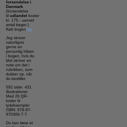
forsendelse i
Danmark
.
(forsendelse
til
udlandet
koster
kr. 175,- uanset
antal bøger.)
Køb bogen
her
.
Jeg skriver
naturligvis
gerne en
personlig hilsen
i bogen, hvis du
blot skriver en
note om det i
rubrikken, som
dukker op, når
du bestiller.
592 sider. 431
illustrationer.
Med 26 QR-
koder til
lydeksempler
ISBN: 978-87-
970306-7-7
Du kan læse et