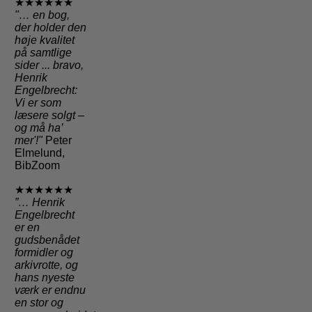
★★★★★★
"
… en bog,
der holder den
høje kvalitet
på samtlige
sider
... bravo,
Henrik
Engelbrecht:
Vi er som
læsere solgt –
og må ha’
mer'!"
Peter
Elmelund,
BibZoom
★★★★★★
”… Henrik
Engelbrecht
er en
gudsbenådet
formidler og
arkivrotte, og
hans nyeste
værk er endnu
en stor og