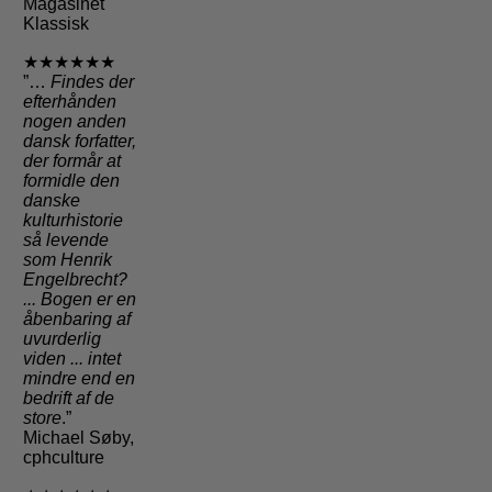
Magasinet
Klassisk
★★★★★★
”…
Findes der
efterhånden
nogen anden
dansk forfatter,
der formår at
formidle den
danske
kulturhistorie
så levende
som Henrik
Engelbrecht?
... Bogen er en
åbenbaring af
uvurderlig
viden ... intet
mindre end en
bedrift af de
store
.”
Michael Søby,
cphculture