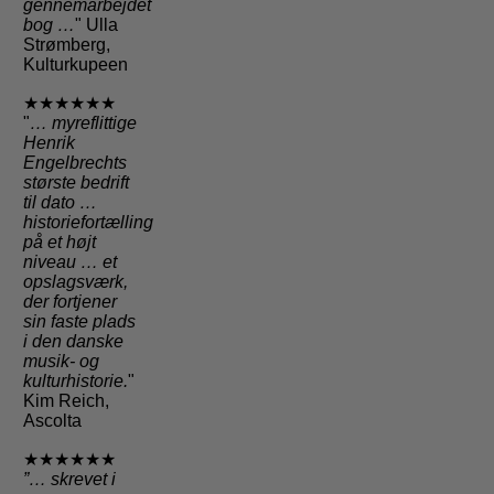
gennemarbejdet
bog …
" Ulla
Strømberg,
Kulturkupeen
★★★★★★
"
… myreflittige
Henrik
Engelbrechts
største bedrift
til dato …
historiefortælling
på et højt
niveau … et
opslagsværk,
der fortjener
sin faste plads
i den danske
musik- og
kulturhistorie.
"
Kim Reich,
Ascolta
★★★★★★
”… skrevet i