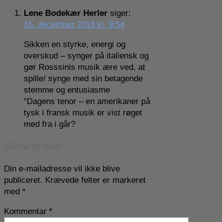
Lene Bodekær Herler
siger:
16. december 2018 kl. 9:54
Sikken en styrke, energi og
overskud – synger på italiensk og
gør Rosssinis musik ære ved, at
spille/ synge med sin betagende
stemme og entusiasme
“Dagens tenor – en amerikaner på
tysk i fransk musik er vist røget
med fra i går?
Skriv et svar
Din e-mailadresse vil ikke blive
publiceret.
Krævede felter er markeret
med
*
Kommentar
*