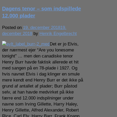
–
Dagens tenor – som indspillede
sådan
skal
12.000 plader
Santa
Lucia
Posted on
19. december 2018
19.
synges!
december 2018
by
Henrik Engelbrecht
Det er jo Elvis,
der nærmest ejer “Are you lonesome
tonight” … men den canadiske tenor
Henry Burr havde faktisk allerede et hit
med sangen på en 78-plade i 1927. Og
hvis navnet Elvis i dag klinger en smule
mere kendt end Henry Burr er det ikke på
grund af antallet af plader; Burr påstod
selv, at han havde medvirket på ikke
færre end 12.000 indspilninger under
navne som Irving Gillette, Harry Haley,
Henry Gillette, Alfred Alexander, Robert
Rice, Carl Ely, Harry Barr, Frank Knapp,