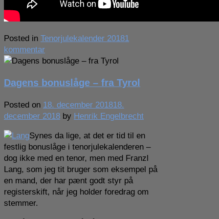
Posted in
Tenorjulekalender 2018
1
til
kommentar
Dagens
tenor
Dagens bonuslåge – fra Tyrol
–
som
Posted on
18. december 2018
18.
indspillede
december 2018
by
Henrik Engelbrecht
12.000
plader
Synes da lige, at det er tid til en
festlig bonuslåge i tenorjulekalenderen –
dog ikke med en tenor, men med Franzl
Lang, som jeg tit bruger som eksempel på
en mand, der har pænt godt styr på
registerskift, når jeg holder foredrag om
stemmer.