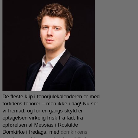
i
1850!
De fleste klip i tenorjulekalenderen er med
fortidens tenorer – men ikke i dag! Nu ser
vi fremad, og for en gangs skyld er
optagelsen virkelig frisk fra fad; fra
opførelsen af Messias i Roskilde
Domkirke i fredags, med
domkirkens