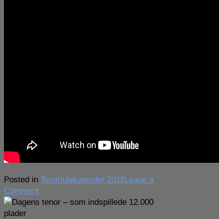
Posted in
Tenorjulekalender 2018
Leave a
on
Comment
Dagens
tenor