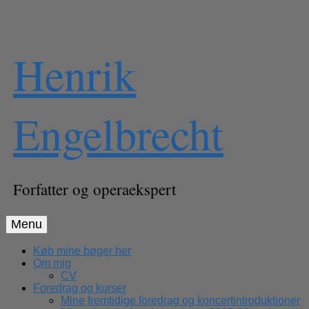
Skip
Henrik
to
content
Engelbrecht
Forfatter og operaekspert
Menu
Køb mine bøger her
Om mig
CV
Foredrag og kurser
Mine fremtidige foredrag og koncertintroduktioner