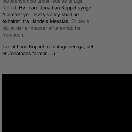
barokensemble under ledelse af Egil
Kolind
. Hør bare Jonathan Koppel synge
“Comfort ye – Ev’ry valley shall be
exhaltet” fra Händels Messias.
Et bevis
på, at der er masser af tenorhåb for
fremtiden.
Tak til Lone Koppel for optagelsen (ja, det
er Jonathans farmor …)