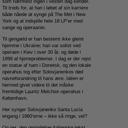
som nærmest ingen i vesten dag kender.
Til trods for, at han i løbet af sin karriere
både nåede at synge på The Met i New
York og at indspille hele 18 LP’er med
sange og operaarier.
Til gengæld er han bestemt ikke glemt
hjemme i Ukraine; han var solist ved
operaen i Kiev i over 30 år, og døde i
1999 af hjerteproblemer. I dag er der rejst
en statue af ham i Donetsk, og den lokale
operahus tog efter Solovjanenkos død
navneforandring til hans ære. Idéen er
hermed givet videre til det måske
fremtidige Lauritz Melchior-operahus i
København.
Her synger Solovjanenko Santa Lucia
engang i 1960’erne – ikke så ringe, vel?
Og nej, den oprindelige italienske tekst