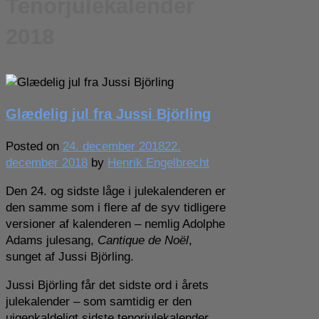
Tenorjulekalender
2018
Glædelig jul fra Jussi Björling
Posted on
24. december 2018
22.
december 2018
by
Henrik Engelbrecht
Den 24. og sidste låge i julekalenderen er
den samme som i flere af de syv tidligere
versioner af kalenderen – nemlig Adolphe
Adams julesang,
Cantique de Noël
,
sunget af Jussi Björling.
Jussi Björling får det sidste ord i årets
julekalender – som samtidig er den
uigenkaldeligt sidste tenorjulekalender