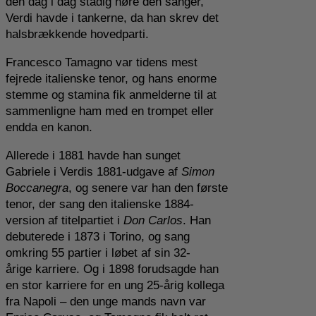
den dag i dag stadig høre den sanger,
Verdi havde i tankerne, da han skrev det
halsbrækkende hovedparti.
Francesco Tamagno var tidens mest
fejrede italienske tenor, og hans enorme
stemme og stamina fik anmelderne til at
sammenligne ham med en trompet eller
endda en kanon.
Allerede i 1881 havde han sunget
Gabriele i Verdis 1881-udgave af
Simon
Boccanegra
, og senere var han den første
tenor, der sang den italienske 1884-
version af titelpartiet i
Don Carlos
. Han
debuterede i 1873 i Torino, og sang
omkring 55 partier i løbet af sin 32-
årige karriere. Og i 1898 forudsagde han
en stor karriere for en ung 25-årig kollega
fra Napoli – den unge mands navn var