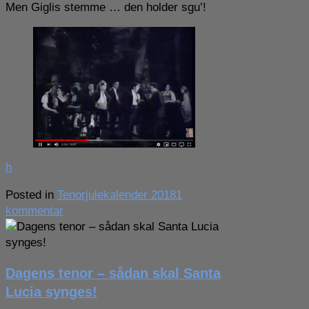
Men Giglis stemme … den holder sgu’!
h
Posted in
Tenorjulekalender 2018
1
til
kommentar
Dagens
tenor
–
Dagens tenor – sådan skal Santa
en
yderst
Lucia synges!
produktiv