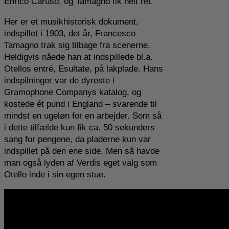
Enrico Caruso, og Tamagno fik helt ret.
Her er et musikhistorisk dokument,
indspillet i 1903, det år, Francesco
Tamagno trak sig tilbage fra scenerne.
Heldigvis nåede han at indspillede bl.a.
Otellos entré, Esultate, på lakplade. Hans
indspilninger var de dyreste i
Gramophone Companys katalog, og
kostede ét pund i England – svarende til
mindst en ugeløn for en arbejder. Som så
i dette tilfælde kun fik ca. 50 sekunders
sang for pengene, da pladerne kun var
indspillet på den ene side. Men så havde
man også lyden af Verdis eget valg som
Otello inde i sin egen stue.