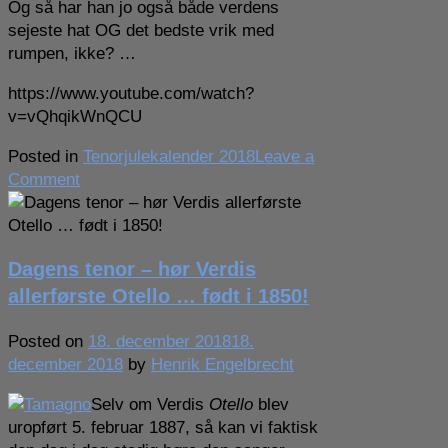
Og så har han jo også både verdens
sejeste hat OG det bedste vrik med
rumpen, ikke? …
https://www.youtube.com/watch?
v=vQhqikWnQCU
Posted in
Tenorjulekalender 2018
Leave a
on
Comment
Dagens
bonuslåge
–
Dagens tenor – hør Verdis
fra
Tyrol
allerførste Otello … født i 1850!
Posted on
18. december 2018
18.
december 2018
by
Henrik Engelbrecht
Selv om Verdis
Otello
blev
uropført 5. februar 1887, så kan vi faktisk