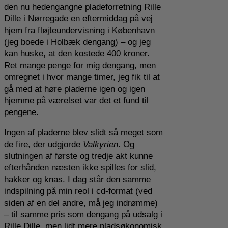
den nu hedengangne pladeforretning Rille
Dille i Nørregade en eftermiddag på vej
hjem fra fløjteundervisning i København
(jeg boede i Holbæk dengang) – og jeg
kan huske, at den kostede 400 kroner.
Ret mange penge for mig dengang, men
omregnet i hvor mange timer, jeg fik til at
gå med at høre pladerne igen og igen
hjemme på værelset var det et fund til
pengene.
Ingen af pladerne blev slidt så meget som
de fire, der udgjorde
Valkyrien
. Og
slutningen af første og tredje akt kunne
efterhånden næsten ikke spilles for slid,
hakker og knas. I dag står den samme
indspilning på min reol i cd-format (ved
siden af en del andre, må jeg indrømme)
– til samme pris som dengang på udsalg i
Rille Dille, men lidt mere pladsøkonomisk.