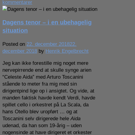
til
kommentarer
Dagens
tenor
Dagens tenor – i en ubehagelig
–
min
situation
første
Siegmund
Posted on
22. december 2018
22.
december 2018
by
Henrik Engelbrecht
Jeg kan ikke forestille mig noget mere
nervepirrende end at skulle synge arien
“Celeste Aida” med Arturo Toscanini
stående to meter fra mig med sin
dirigentpind lige op i ansigtet. Og vide, at
manden faktisk havde kendt Verdi, havde
spillet cello i orkestret på La Scala, da
hans Otello blev uropført … og at
Toscanini selv dirigerede hele
Aida
udenad, da han som 19-årig – uden
nogensinde at have dirigeret et orkester