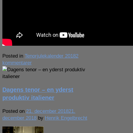
Posted in
Tenorjulekalender 2018
2
til
kommentarer
Dagens
tenor
–
Dagens tenor – en yderst
i
en
produktiv italiener
ubehagelig
situation
Posted on
21. december 2018
21.
december 2018
by
Henrik Engelbrecht