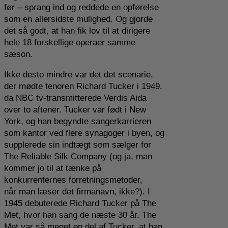
før – sprang ind og reddede en opførelse
som en allersidste mulighed. Og gjorde
det så godt, at han fik lov til at dirigere
hele 18 forskellige operaer samme
sæson.
Ikke desto mindre var det det scenarie,
der mødte tenoren Richard Tucker i 1949,
da NBC tv-transmitterede Verdis Aida
over to aftener. Tucker var født i New
York, og han begyndte sangerkarrieren
som kantor ved flere synagoger i byen, og
supplerede sin indtægt som sælger for
The Reliable Silk Company (og ja, man
kommer jo til at tænke på
konkurrenternes forretningsmetoder,
når man læser det firmanavn, ikke?). I
1945 debuterede Richard Tucker på The
Met, hvor han sang de næste 30 år. The
Met var så meget en del af Tucker, at han