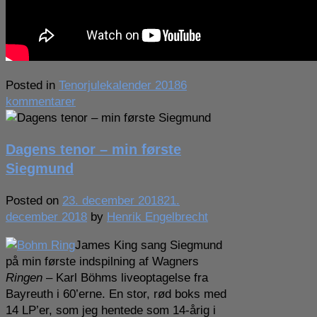
Posted in
Tenorjulekalender 2018
6
til
kommentarer
Glædelig
jul
Dagens tenor – min første
fra
Jussi
Siegmund
Björling
Posted on
23. december 2018
21.
december 2018
by
Henrik Engelbrecht
James King sang Siegmund
på min første indspilning af Wagners
Ringen
– Karl Böhms liveoptagelse fra
Bayreuth i 60’erne. En stor, rød boks med
14 LP’er, som jeg hentede som 14-årig i