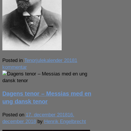
Posted in
Tenorjulekalender 2018
1
til
kommentar
Dagens
tenor
–
Dagens tenor – Messias med en
hør
Verdis
ung dansk tenor
allerførste
Otello
Posted on
17. december 2018
16.
…
december 2018
by
Henrik Engelbrecht
født