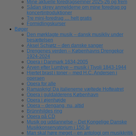
Mine aktuelle foredragsemner 2025-26 og frem
Sådan skrev anmelderne om mine foredrag og
koncertintroduktioner
Tre mini-foredrag … helt gratis
Formidlingskurser
Bøger
Den mørklagte musik – dansk musikliv under
besættelsen
Aksel Schiøtz – den danske sanger
Drengenes verden – Københavns Drengekor
1924-2024
Opera i Danmark 1634-2005
Arven efter Lumbye – musik i Tivoli 1843-1944
Hjertet brast i toner – med H.C. Andersen i
operaen
Opera for alle
Ramaskrig! Da italienerne væltede Hofteatret
Opera i guldalderens København
Opera i øjenhøjde
Opera – dengang, nu, altid
Brünnhildes ring
Opera på CD
Musik og uddannelse – Det Kongelige Danske
Musikkonservatorium i 150 år
Man skal høre meget – en antologi om musikkritik