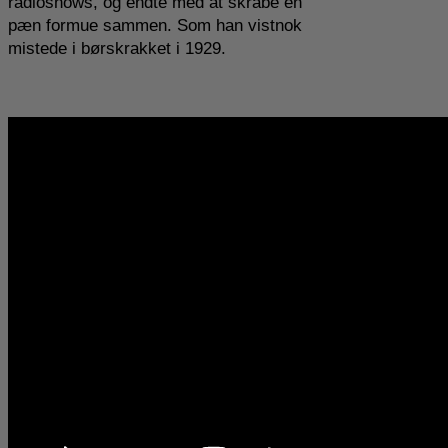
radioshows, og endte med at skrabe en
pæn formue sammen. Som han vistnok
mistede i børskrakket i 1929.