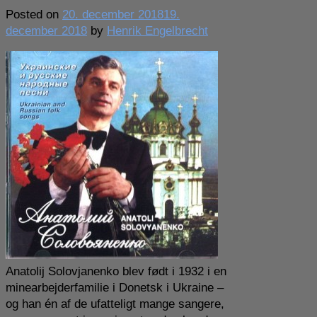
italiener
Posted on
20. december 2018
19.
december 2018
by
Henrik Engelbrecht
Anatolij Solovjanenko blev født i 1932 i en
minearbejderfamilie i Donetsk i Ukraine –
og han én af de ufatteligt mange sangere,