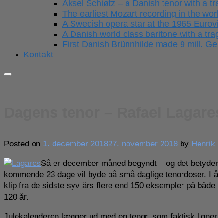
Aksel Schiøtz – a Danish tenor with a tra
The earliest Mozart recording in the wor
A Swedish opera star at the 1965 Eurov
A Danish world class baritone with a trag
First Danish Brünnhilde made 9 mill. 
Kontakt
Dagens tenor – Rafael Lagare
Posted on
1. december 2018
27. november 2018
by
Henrik
Så er december måned begyndt – og det betyder na
kommende 23 dage vil byde på små daglige tenordoser. I år 
klip fra de sidste syv års flere end 150 eksempler på både 
120 år.
Julekalenderen lægger ud med en tenor, som faktisk ligner 