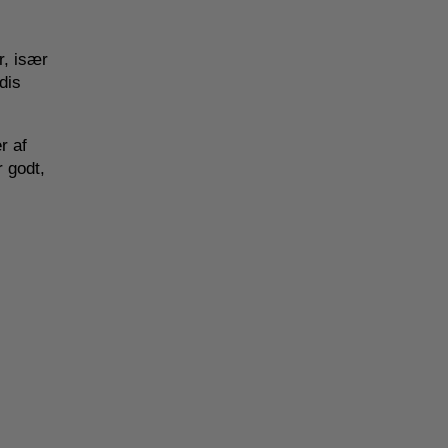
r, især
dis
r af
 godt,