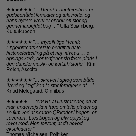
★★★★★★
”… Henrik Engelbrecht er en
gudsbenådet formidler og arkivrotte, og
hans nyeste værk er endnu en stor og
gennemarbejdet bog …
" Ulla Strømberg,
Kulturkupeen
★★★★★★ "
… myreflittige Henrik
Engelbrechts største bedrift til dato …
historiefortælling på et højt niveau … et
opslagsværk, der fortjener sin faste plads i
den danske musik- og kulturhistorie.
" Kim
Reich, Ascolta
★★★★★★
”… skrevet i sprog som både
”lærd og læg” kan få stor fornøjelse af …”
Knud Meldgaard, Omnibus
★★★★★
"… tonsvis af illustrationer, og at
man undervejs kan høre omtalte plader og
se film ved at skanne QRkoder i bogen, er
suverænt.
Læs bogen og bliv oplyst og
revet med. Men forvent, at dit hoved
eksploderer.”
Thomas Michelsen, Politiken