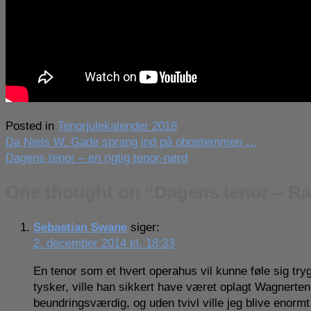
Posted in
Tenorjulekalender 2018
Indlægsnavigation
Da Niels W. Gade sprang ind på obostemmen …
Dagens tenor – en rigtig tenor-nørd
One thought on “
Dagens tenor – Ra
Sebastian Swane
siger:
2. december 2014 kl. 18:33
En tenor som et hvert operahus vil kunne føle sig tr
tysker, ville han sikkert have været oplagt Wagnerten
beundringsværdig, og uden tvivl ville jeg blive enormt