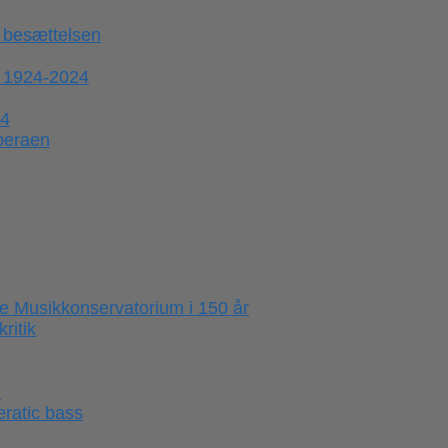
 besættelsen
 1924-2024
44
operaen
e Musikkonservatorium i 150 år
ritik
?
ratic bass