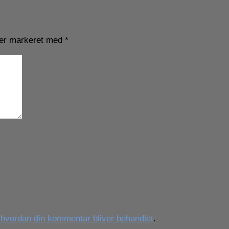
 er markeret med
*
vordan din kommentar bliver behandlet
.