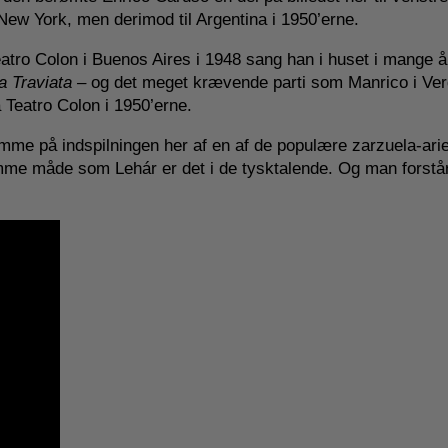
r New York, men derimod til Argentina i 1950’erne.
eatro Colon i Buenos Aires i 1948 sang han i huset i mange å
a Traviata –
og det meget krævende parti som Manrico i Ver
 Teatro Colon i 1950’erne.
emme på indspilningen her af en af de populære zarzuela-arie
me måde som Lehár er det i de tysktalende. Og man forstår