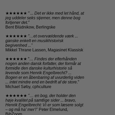
★★★★★★
” ... Det er ikke med let hånd, at
jeg uddeler seks stjerner, men denne bog
fortjener det.”
Bent Blüdnikow, Berlingske
★★★★★★
”…et overvældende værk ...
ganske enkelt en musikhistorisk
begivenhed ..."
Mikkel Thrane Lassen, Magasinet Klassisk
★★★★★★ ”…
Findes der efterhånden
nogen anden dansk forfatter, der formår at
formidle den danske kulturhistorie så
levende som Henrik Engelbrecht? ...
Bogen er en åbenbaring af uvurderlig viden
... intet mindre end en bedrift af de store
.”
Michael Søby, cphculture
★★★★★★
"
… en bog, der holder den
høje kvalitet på samtlige sider
... bravo,
Henrik Engelbrecht: Vi er som læsere solgt
– og må ha’ mer'!"
Peter Elmelund,
BibZoom