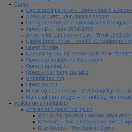
Bøger
Den mørklagte musik – dansk musikliv under
Aksel Schiøtz – den danske sanger
Drengenes verden – Københavns Drengekor
Opera i Danmark 1634-2005
Arven efter Lumbye – musik i Tivoli 1843-19
Hjertet brast i toner – med H.C. Andersen i 
Opera for alle
Ramaskrig! Da italienerne væltede Hofteatret
Opera i guldalderens København
Opera i øjenhøjde
Opera – dengang, nu, altid
Brünnhildes ring
Opera på CD
Musik og uddannelse – Det Kongelige Dansk
Man skal høre meget – en antologi om musikk
Artikler og anmeldelser
Articles and posts in English
Who is the greatest German tenor ever
Kim Borg – war photographer turned ope
Else Brems – The Danish Gypsy