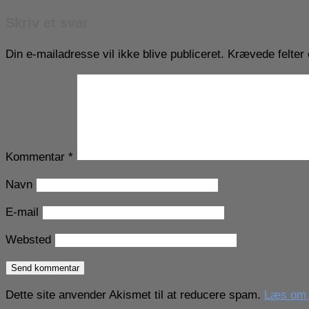
Skriv et svar
Din e-mailadresse vil ikke blive publiceret.
Krævede felter
Kommentar
*
Navn
E-mail
Websted
Dette site anvender Akismet til at reducere spam.
Læs om h