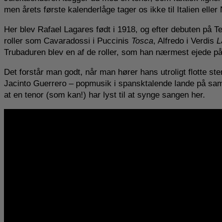
men årets første kalenderlåge tager os ikke til Italien elle
Her blev Rafael Lagares født i 1918, og efter debuten på T
roller som Cavaradossi i Puccinis
Tosca
, Alfredo i Verdis
L
Trubaduren blev en af de roller, som han nærmest ejede på
Det forstår man godt, når man hører hans utroligt flotte st
Jacinto Guerrero – popmusik i spansktalende lande på sam
at en tenor (som kan!) har lyst til at synge sangen her.