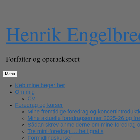
Skip
Henrik Engelbre
to
content
Forfatter og operaekspert
Menu
Køb mine bøger her
Om mig
CV
Foredrag og kurser
Mine fremtidige foredrag og koncertintrodukt
Mine aktuelle foredragsemner 2025-26 og fr
Sådan skrev anmelderne om mine foredrag og
Tre mini-foredrag … helt gratis
Formidlingskurser