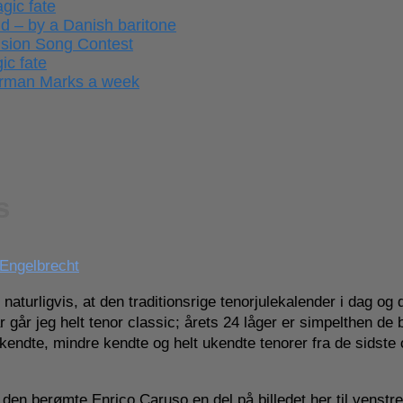
gic fate
ld – by a Danish baritone
ision Song Contest
ic fate
German Marks a week
s
 Engelbrecht
turligvis, at den traditionsrige tenorjulekalender i dag og 
går jeg helt tenor classic; årets 24 låger er simpelthen de 
kendte, mindre kendte og helt ukendte tenorer fra de sidste 
den berømte Enrico Caruso en del på billedet her til venstre