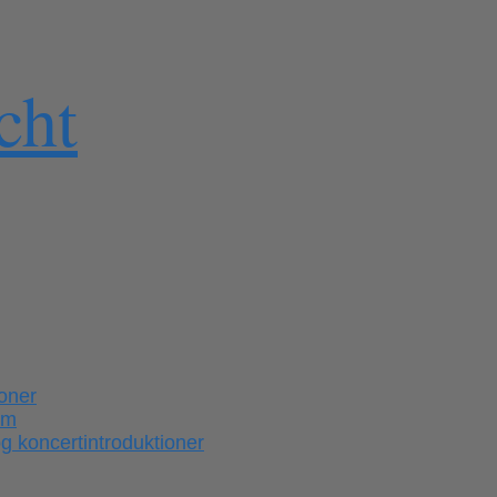
cht
ioner
em
 koncertintroduktioner