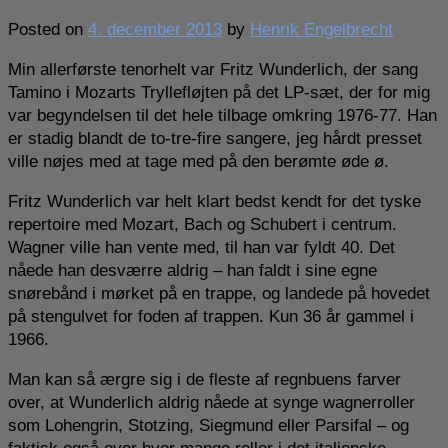
Posted on
4. december 2013
by
Henrik Engelbrecht
Min allerførste tenorhelt var Fritz Wunderlich, der sang
Tamino i Mozarts Tryllefløjten på det LP-sæt, der for mig
var begyndelsen til det hele tilbage omkring 1976-77. Han
er stadig blandt de to-tre-fire sangere, jeg hårdt presset
ville nøjes med at tage med på den berømte øde ø.
Fritz Wunderlich var helt klart bedst kendt for det tyske
repertoire med Mozart, Bach og Schubert i centrum.
Wagner ville han vente med, til han var fyldt 40. Det
nåede han desværre aldrig – han faldt i sine egne
snørebånd i mørket på en trappe, og landede på hovedet
på stengulvet for foden af trappen. Kun 36 år gammel i
1966.
Man kan så ærgre sig i de fleste af regnbuens farver
over, at Wunderlich aldrig nåede at synge wagnerroller
som Lohengrin, Stotzing, Siegmund eller Parsifal – og