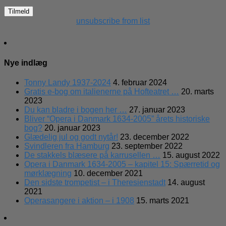
unsubscribe from list
Nye indlæg
Tonny Landy 1937-2024
4. februar 2024
Gratis e-bog om italienerne på Hofteatret …
20. marts
2023
Du kan bladre i bogen her …
27. januar 2023
Bliver “Opera i Danmark 1634-2005” årets historiske
bog?
20. januar 2023
Glædelig jul og godt nytår!
23. december 2022
Svindleren fra Hamburg
23. september 2022
De stakkels blæsere på karrusellen …
15. august 2022
Opera i Danmark 1634-2005 – kapitel 15: Spærretid og
mørklægning
10. december 2021
Den sidste trompetist – i Theresienstadt
14. august
2021
Operasangere i aktion – i 1908
15. marts 2021