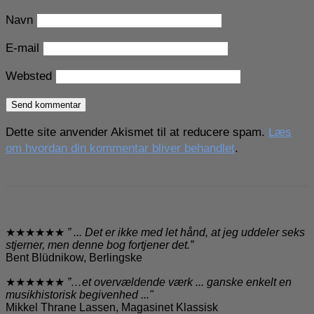
Navn
E-mail
Websted
Dette site anvender Akismet til at reducere spam.
Læs
om hvordan din kommentar bliver behandlet
.
★★★★★★
” ... Det er ikke med let hånd, at jeg uddeler seks
stjerner, men denne bog fortjener det.”
Bent Blüdnikow, Berlingske
★★★★★★
”…et overvældende værk ... ganske enkelt en
musikhistorisk begivenhed ..."
Mikkel Thrane Lassen, Magasinet Klassisk