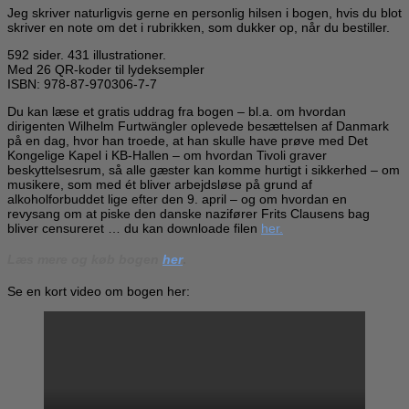
Jeg skriver naturligvis gerne en personlig hilsen i bogen, hvis du blot
skriver en note om det i rubrikken, som dukker op, når du bestiller.
592 sider. 431 illustrationer.
Med 26 QR-koder til lydeksempler
ISBN: 978-87-970306-7-7
Du kan læse et gratis uddrag fra bogen – bl.a. om hvordan
dirigenten Wilhelm Furtwängler oplevede besættelsen af Danmark
på en dag, hvor han troede, at han skulle have prøve med Det
Kongelige Kapel i KB-Hallen – om hvordan Tivoli graver
beskyttelsesrum, så alle gæster kan komme hurtigt i sikkerhed – om
musikere, som med ét bliver arbejdsløse på grund af
alkoholforbuddet lige efter den 9. april – og om hvordan en
revysang om at piske den danske nazifører Frits Clausens bag
bliver censureret … du kan downloade filen
her.
Læs mere og køb bogen
her
.
Se en kort video om bogen her: