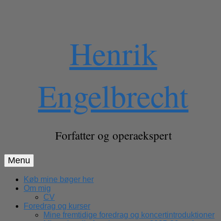
Skip
Henrik
to
content
Engelbrecht
Forfatter og operaekspert
Menu
Køb mine bøger her
Om mig
CV
Foredrag og kurser
Mine fremtidige foredrag og koncertintroduktioner