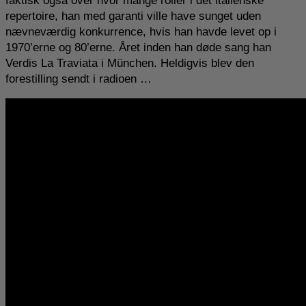
faktisk også over hvor mange roller i det italienske
repertoire, han med garanti ville have sunget uden
nævneværdig konkurrence, hvis han havde levet op i
1970’erne og 80’erne. Året inden han døde sang han
Verdis La Traviata i München. Heldigvis blev den
forestilling sendt i radioen …