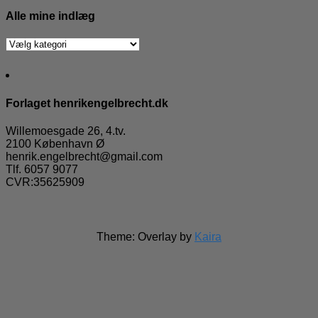
Alle mine indlæg
Alle
mine
indlæg
Forlaget henrikengelbrecht.dk
Willemoesgade 26, 4.tv.
2100 København Ø
henrik.engelbrecht@gmail.com
Tlf. 6057 9077
CVR:35625909
Theme: Overlay by
Kaira