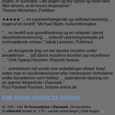
bogen, er suverænt.
Læs bogen og bliv oplyst og revet med.
Men forvent, at dit hoved eksploderer.”
Thomas Michelsen, Politiken
★★★★★
”... en sammenhængende og velfortalt beretning …
noget af en bedrift.”
Michael Bjørk, Kulturinformation
”
… en bedrift som grundforskning og en milepæl i dansk
musikhistorieskrivning …
kulturelt oplysningsarbejde på
normsættende niveau
.
”
Jakob Levinsen, Publimus
”… en forrygende bog om det danske musikliv under
besættelsen … [af] dansk musiklivs kronikør par excellence
…”
Ulrik Spang-Hanssen, Klassisk bureau
”… anmelderen må sende sine anbefalinger afsted, hvad
enten man er musikinteresseret eller interesseret i forholdene
under besættelsen som helhed … spændende læsning om
en speciel tidsperiode i Danmark.”
Poul Porskær Poulsen, historie-online.dk
Køb bogen direkte fra forlaget
Kr. 549,- inkl.
fri forsendelse i Danmark
. (forsendelse
til
udlandet
koster kr. 175,- uanset antal bøger.) Køb bogen
her
.