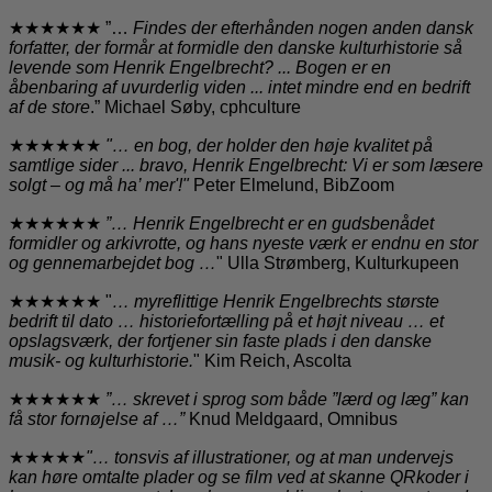
★★★★★★ ”…
Findes der efterhånden nogen anden dansk
forfatter, der formår at formidle den danske kulturhistorie så
levende som Henrik Engelbrecht? ... Bogen er en
åbenbaring af uvurderlig viden ... intet mindre end en bedrift
af de store
.” Michael Søby, cphculture
★★★★★★
"
… en bog, der holder den høje kvalitet på
samtlige sider
... bravo, Henrik Engelbrecht: Vi er som læsere
solgt – og må ha’ mer'!"
Peter Elmelund, BibZoom
★★★★★★
”… Henrik Engelbrecht er en gudsbenådet
formidler og arkivrotte, og hans nyeste værk er endnu en stor
og gennemarbejdet bog …
" Ulla Strømberg, Kulturkupeen
★★★★★★ "
… myreflittige Henrik Engelbrechts største
bedrift til dato … historiefortælling på et højt niveau … et
opslagsværk, der fortjener sin faste plads i den danske
musik- og kulturhistorie.
" Kim Reich, Ascolta
★★★★★★
”… skrevet i sprog som både ”lærd og læg” kan
få stor fornøjelse af …”
Knud Meldgaard, Omnibus
★★★★★
"… tonsvis af illustrationer, og at man undervejs
kan høre omtalte plader og se film ved at skanne QRkoder i