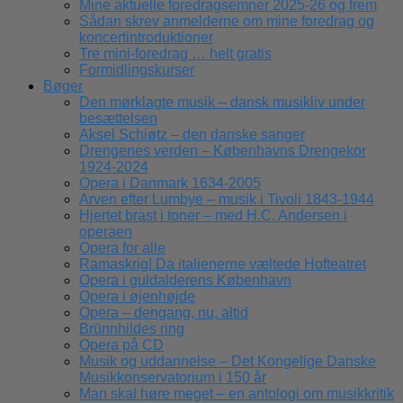
Mine aktuelle foredragsemner 2025-26 og frem
Sådan skrev anmelderne om mine foredrag og
koncertintroduktioner
Tre mini-foredrag … helt gratis
Formidlingskurser
Bøger
Den mørklagte musik – dansk musikliv under
besættelsen
Aksel Schiøtz – den danske sanger
Drengenes verden – Københavns Drengekor
1924-2024
Opera i Danmark 1634-2005
Arven efter Lumbye – musik i Tivoli 1843-1944
Hjertet brast i toner – med H.C. Andersen i
operaen
Opera for alle
Ramaskrig! Da italienerne væltede Hofteatret
Opera i guldalderens København
Opera i øjenhøjde
Opera – dengang, nu, altid
Brünnhildes ring
Opera på CD
Musik og uddannelse – Det Kongelige Danske
Musikkonservatorium i 150 år
Man skal høre meget – en antologi om musikkritik