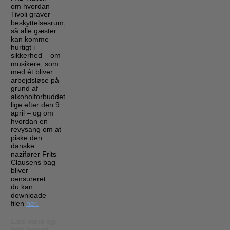
om hvordan
Tivoli graver
beskyttelsesrum,
så alle gæster
kan komme
hurtigt i
sikkerhed – om
musikere, som
med ét bliver
arbejdsløse på
grund af
alkoholforbuddet
lige efter den 9.
april – og om
hvordan en
revysang om at
piske den
danske
nazifører Frits
Clausens bag
bliver
censureret …
du kan
downloade
filen
her.
Læs mere og
køb bogen