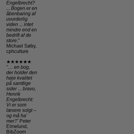
Engelbrecht?
... Bogen er en
åbenbaring af
uvurderlig
viden ... intet
mindre end en
bedrift af de
store
.”
Michael Søby,
cphculture
★★★★★★
"
… en bog,
der holder den
høje kvalitet
på samtlige
sider
... bravo,
Henrik
Engelbrecht:
Vi er som
læsere solgt –
og må ha’
mer'!"
Peter
Elmelund,
BibZoom