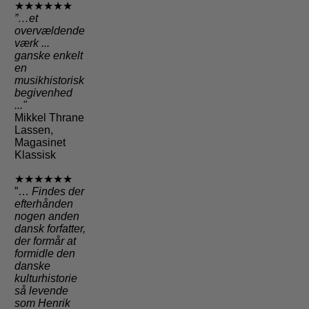
★★★★★★
”…et
overvældende
værk ...
ganske enkelt
en
musikhistorisk
begivenhed
..."
Mikkel Thrane
Lassen,
Magasinet
Klassisk
★★★★★★
”…
Findes der
efterhånden
nogen anden
dansk forfatter,
der formår at
formidle den
danske
kulturhistorie
så levende
som Henrik