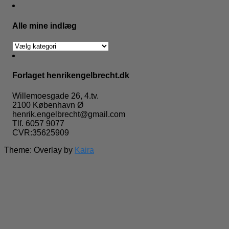
Alle mine indlæg
Alle
mine
indlæg
Forlaget henrikengelbrecht.dk
Willemoesgade 26, 4.tv.
2100 København Ø
henrik.engelbrecht@gmail.com
Tlf. 6057 9077
CVR:35625909
Theme: Overlay by
Kaira