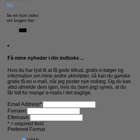
her
.
Se en kort video
om bogen her:
Få mine nyheder i din indboks ...
Hvis du har lyst til at få gode tilbud, gratis e-bøger og
information om mine andre aktiviteter, så kan du ganske
gratis få en e-mail, når jeg poster nye indlæg. Og du kan
altid afmelde dem igen, hvis du (som jeg) synes, at du
får lidt for mange e-mails i det daglige.
Email Address
*
Fornavn
Efternavn
* = required field
Preferred Format