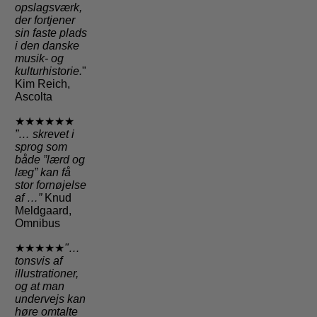
opslagsværk,
der fortjener
sin faste plads
i den danske
musik- og
kulturhistorie.
"
Kim Reich,
Ascolta
★★★★★★
”… skrevet i
sprog som
både ”lærd og
læg” kan få
stor fornøjelse
af …”
Knud
Meldgaard,
Omnibus
★★★★★
"…
tonsvis af
illustrationer,
og at man
undervejs kan
høre omtalte