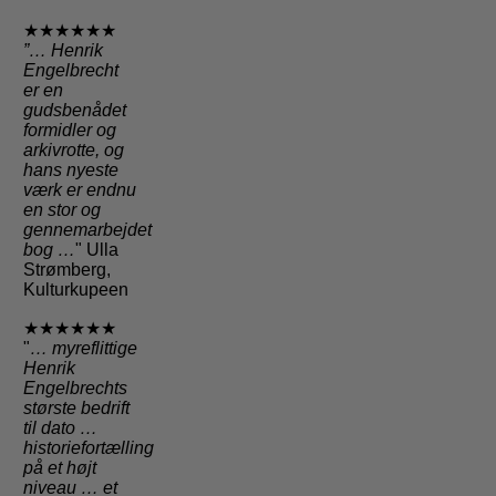
★★★★★★
”… Henrik
Engelbrecht
er en
gudsbenådet
formidler og
arkivrotte, og
hans nyeste
værk er endnu
en stor og
gennemarbejdet
bog …
" Ulla
Strømberg,
Kulturkupeen
★★★★★★
"
… myreflittige
Henrik
Engelbrechts
største bedrift
til dato …
historiefortælling
på et højt
niveau … et