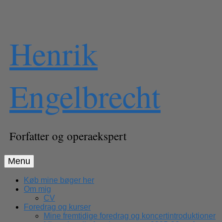
Skip
Henrik
to
content
Engelbrecht
Forfatter og operaekspert
Menu
Køb mine bøger her
Om mig
CV
Foredrag og kurser
Mine fremtidige foredrag og koncertintroduktioner