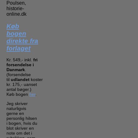
Poulsen,
historie-
online.dk
Køb
bogen
direkte fra
forlaget
Kr. 549,- inkl.
fri
forsendelse i
Danmark
.
(forsendelse
til
udlandet
koster
kr. 175,- uanset
antal bøger.)
Køb bogen
her
.
Jeg skriver
naturligvis
gerne en
personlig hilsen
i bogen, hvis du
blot skriver en
note om det i