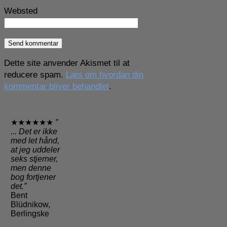
Websted
Dette site anvender Akismet til at
reducere spam.
Læs om hvordan din
kommentar bliver behandlet
.
★★★★★★
”
... Det er ikke
med let hånd,
at jeg uddeler
seks stjerner,
men denne
bog fortjener
det.”
Bent
Blüdnikow,
Berlingske