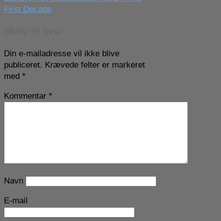
First Decade
Skriv et svar
Din e-mailadresse vil ikke blive
publiceret.
Krævede felter er markeret
med
*
Kommentar
*
Navn
E-mail