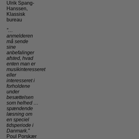
Ulrik Spang-
Hanssen,
Klassisk
bureau
”…
anmelderen
må sende
sine
anbefalinger
afsted, hvad
enten man er
musikinteresseret
eller
interesseret i
forholdene
under
besættelsen
som helhed …
spændende
læsning om
en speciel
tidsperiode i
Danmark.”
Poul Porskær