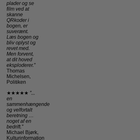
plader og se
film ved at
skanne
QRkoder i
bogen, er
suverænt.
Læs bogen og
bliv oplyst og
revet med.
Men forvent,
at dit hoved
eksploderer.”
Thomas
Michelsen,
Politiken
★★★★★
”...
en
sammenhængende
og velfortalt
beretning …
noget af en
bedrift.”
Michael Bjørk,
Kulturinformation