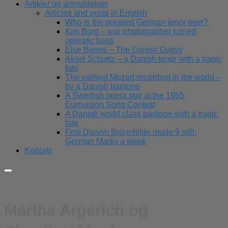
Artikler og anmeldelser
Articles and posts in English
Who is the greatest German tenor ever?
Kim Borg – war photographer turned
operatic bass
Else Brems – The Danish Gypsy
Aksel Schiøtz – a Danish tenor with a tragic
fate
The earliest Mozart recording in the world –
by a Danish baritone
A Swedish opera star at the 1965
Eurovision Song Contest
A Danish world class baritone with a tragic
fate
First Danish Brünnhilde made 9 mill.
German Marks a week
Kontakt
Martha Argerich og