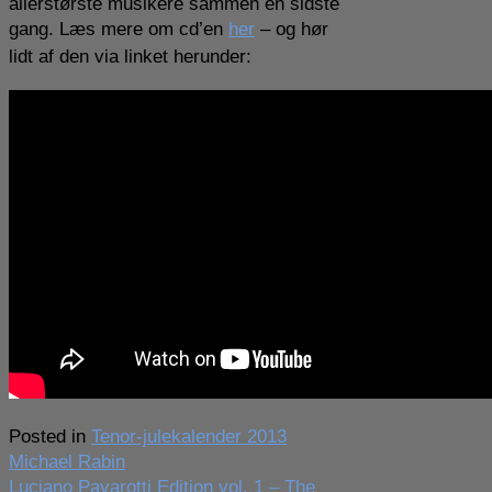
allerstørste musikere sammen en sidste
gang. Læs mere om cd’en
her
– og hør
lidt af den via linket
herunder:
Posted in
Tenor-julekalender 2013
Indlægsnavigation
Michael Rabin
Luciano Pavarotti Edition vol. 1 – The