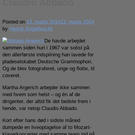
Claudio Abbado
Posted on
13. marts 2014
13. marts 2014
by
Henrik Engelbrecht
De havde arbejdet
sammen siden hun i 1967 var solist på
den allerførste indspilning han lavede for
pladeselskabet Deutsche Grammophon.
Og de blev fotograferet, unge og flotte, til
coveret.
Martha Argerich arbejder ikke sammen
med hvem som helst – og én af de
dirigenter, der altid fik det bedste frem i
hende, var netop Claudio Abbado.
Kort efter hans død i sidste måned
dumpede en liveoptagelse af to Mozart-
klaverkoncerter med samme team ind på