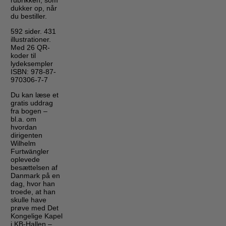
rubrikken, som
dukker op, når
du bestiller.
592 sider. 431
illustrationer.
Med 26 QR-
koder til
lydeksempler
ISBN: 978-87-
970306-7-7
Du kan læse et
gratis uddrag
fra bogen –
bl.a. om
hvordan
dirigenten
Wilhelm
Furtwängler
oplevede
besættelsen af
Danmark på en
dag, hvor han
troede, at han
skulle have
prøve med Det
Kongelige Kapel
i KB-Hallen –