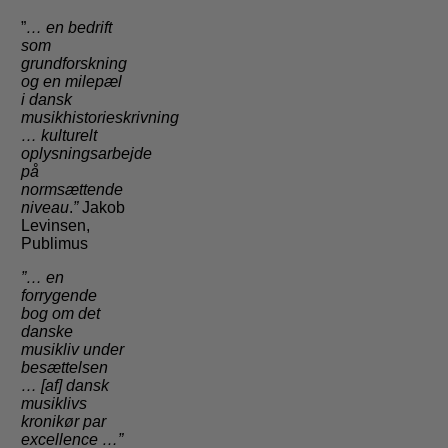
”
… en bedrift
som
grundforskning
og en milepæl
i dansk
musikhistorieskrivning
…
kulturelt
oplysningsarbejde
på
normsættende
niveau
.
”
Jakob
Levinsen,
Publimus
”… en
forrygende
bog om det
danske
musikliv under
besættelsen
… [af] dansk
musiklivs
kronikør par
excellence …”