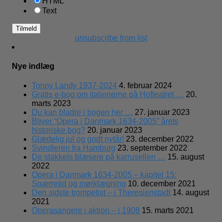
HTML
Text
unsubscribe from list
Nye indlæg
Tonny Landy 1937-2024
4. februar 2024
Gratis e-bog om italienerne på Hofteatret …
20.
marts 2023
Du kan bladre i bogen her …
27. januar 2023
Bliver “Opera i Danmark 1634-2005” årets
historiske bog?
20. januar 2023
Glædelig jul og godt nytår!
23. december 2022
Svindleren fra Hamburg
23. september 2022
De stakkels blæsere på karrusellen …
15. august
2022
Opera i Danmark 1634-2005 – kapitel 15:
Spærretid og mørklægning
10. december 2021
Den sidste trompetist – i Theresienstadt
14. august
2021
Operasangere i aktion – i 1908
15. marts 2021