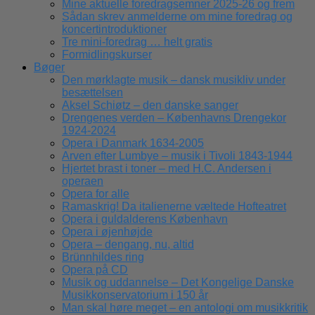
Mine aktuelle foredragsemner 2025-26 og frem
Sådan skrev anmelderne om mine foredrag og
koncertintroduktioner
Tre mini-foredrag … helt gratis
Formidlingskurser
Bøger
Den mørklagte musik – dansk musikliv under
besættelsen
Aksel Schiøtz – den danske sanger
Drengenes verden – Københavns Drengekor
1924-2024
Opera i Danmark 1634-2005
Arven efter Lumbye – musik i Tivoli 1843-1944
Hjertet brast i toner – med H.C. Andersen i
operaen
Opera for alle
Ramaskrig! Da italienerne væltede Hofteatret
Opera i guldalderens København
Opera i øjenhøjde
Opera – dengang, nu, altid
Brünnhildes ring
Opera på CD
Musik og uddannelse – Det Kongelige Danske
Musikkonservatorium i 150 år
Man skal høre meget – en antologi om musikkritik