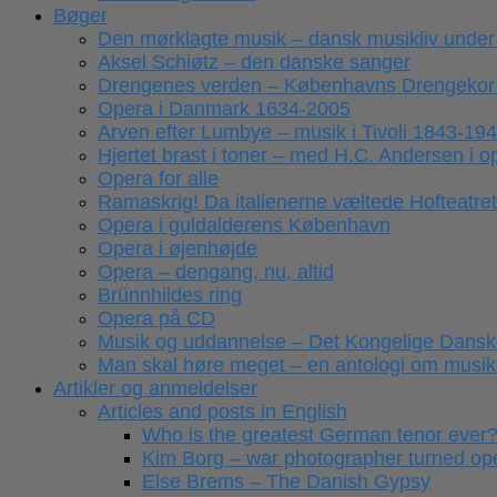
Bøger
Den mørklagte musik – dansk musikliv under
Aksel Schiøtz – den danske sanger
Drengenes verden – Københavns Drengekor
Opera i Danmark 1634-2005
Arven efter Lumbye – musik i Tivoli 1843-19
Hjertet brast i toner – med H.C. Andersen i 
Opera for alle
Ramaskrig! Da italienerne væltede Hofteatret
Opera i guldalderens København
Opera i øjenhøjde
Opera – dengang, nu, altid
Brünnhildes ring
Opera på CD
Musik og uddannelse – Det Kongelige Dansk
Man skal høre meget – en antologi om musikk
Artikler og anmeldelser
Articles and posts in English
Who is the greatest German tenor ever
Kim Borg – war photographer turned ope
Else Brems – The Danish Gypsy