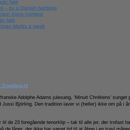
gic fate
ld – by a Danish baritone
ision Song Contest
ic fate
German Marks a week
k Engelbrecht
e franske Adolphe Adams julesang, ‘Minuit Chrétiens’ sunget 
Jussi Björling. Den tradition laver vi (heller) ikke om på i å
l de 23 foregående tenorklip – tak til alle jer, der trofast ha
de låger, der ikke har været tid til at åbne i en travl måne