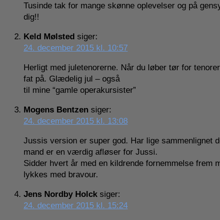
Tusinde tak for mange skønne oplevelser og på gensyn
dig!!
Keld Mølsted
siger:
24. december 2015 kl. 10:57
Herligt med juletenorerne. Når du løber tør for tenor
fat på. Glædelig jul – også
til mine “gamle operakursister”
Mogens Bentzen
siger:
24. december 2015 kl. 13:08
Jussis version er super god. Har lige sammenlignet
mand er en værdig afløser for Jussi.
Sidder hvert år med en kildrende fornemmelse frem mo
lykkes med bravour.
Jens Nordby Holck
siger:
24. december 2015 kl. 15:24