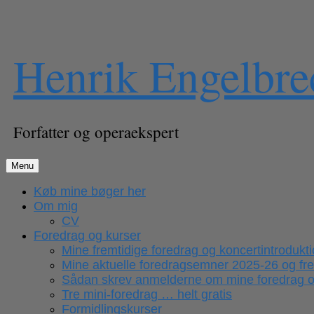
Skip
Henrik Engelbre
to
content
Forfatter og operaekspert
Menu
Køb mine bøger her
Om mig
CV
Foredrag og kurser
Mine fremtidige foredrag og koncertintrodukt
Mine aktuelle foredragsemner 2025-26 og fr
Sådan skrev anmelderne om mine foredrag og
Tre mini-foredrag … helt gratis
Formidlingskurser