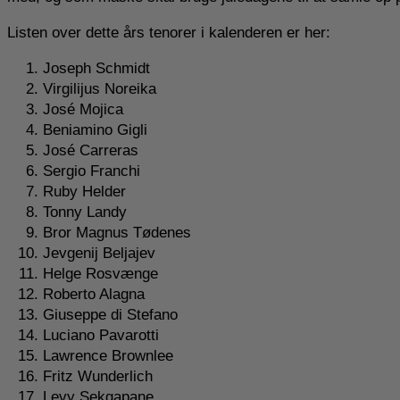
Listen over dette års tenorer i kalenderen er her:
Joseph Schmidt
Virgilijus Noreika
José Mojica
Beniamino Gigli
José Carreras
Sergio Franchi
Ruby Helder
Tonny Landy
Bror Magnus Tødenes
Jevgenij Beljajev
Helge Rosvænge
Roberto Alagna
Giuseppe di Stefano
Luciano Pavarotti
Lawrence Brownlee
Fritz Wunderlich
Levy Sekgapane