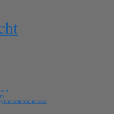
cht
ioner
em
 koncertintroduktioner