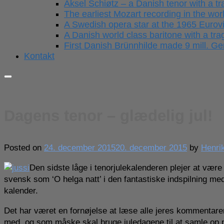
Aksel Schiøtz – a Danish tenor with a tra
The earliest Mozart recording in the wor
A Swedish opera star at the 1965 Eurov
A Danish world class baritone with a trag
First Danish Brünnhilde made 9 mill. 
Kontakt
Dagens tenor – glædelig jul!
Posted on
24. december 2015
20. december 2015
by
Henri
Den sidste låge i tenorjulekalenderen plejer at vær
svensk som ‘O helga natt’ i den fantastiske indspilning med 
kalender.
Det har været en fornøjelse at læse alle jeres kommentarer ti
med, og som måske skal bruge juledagene til at samle op på 