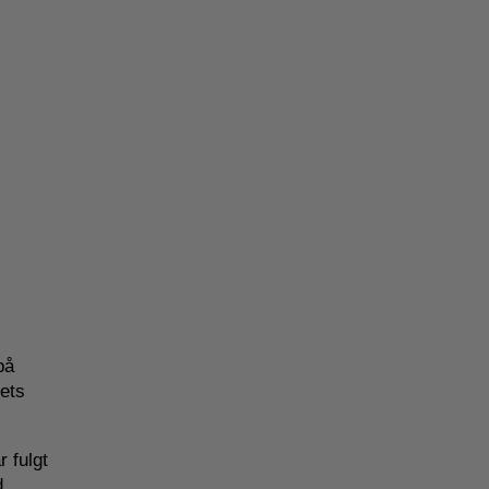
på
rets
r fulgt
d.