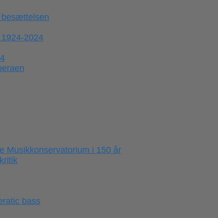
 besættelsen
 1924-2024
44
operaen
e Musikkonservatorium i 150 år
ritik
?
ratic bass