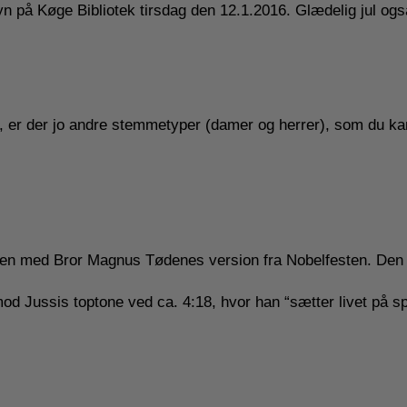
 på Køge Bibliotek tirsdag den 12.1.2016. Glædelig jul også
er, er der jo andre stemmetyper (damer og herrer), som du ka
 den med Bror Magnus Tødenes version fra Nobelfesten. Den
d Jussis toptone ved ca. 4:18, hvor han “sætter livet på sp