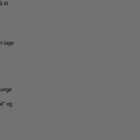
 til
n tage
 unge
il” og