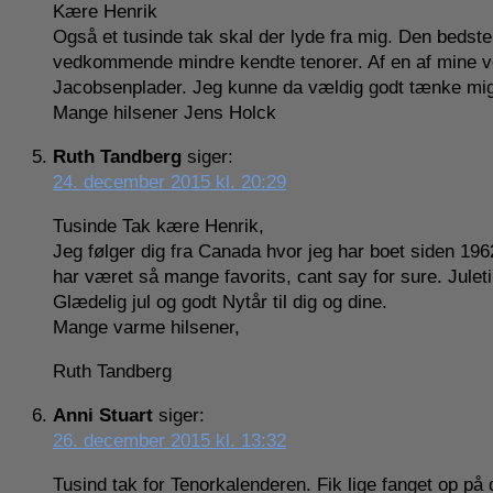
Kære Henrik
Også et tusinde tak skal der lyde fra mig. Den bedste
vedkommende mindre kendte tenorer. Af en af mine ven
Jacobsenplader. Jeg kunne da vældig godt tænke mig a
Mange hilsener Jens Holck
Ruth Tandberg
siger:
24. december 2015 kl. 20:29
Tusinde Tak kære Henrik,
Jeg følger dig fra Canada hvor jeg har boet siden 196
har været så mange favorits, cant say for sure. Juleti
Glædelig jul og godt Nytår til dig og dine.
Mange varme hilsener,
Ruth Tandberg
Anni Stuart
siger:
26. december 2015 kl. 13:32
Tusind tak for Tenorkalenderen. Fik lige fanget op på d