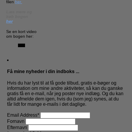
filen
her.
Læs mere og
køb bogen
her
.
Se en kort video
om bogen her:
Få mine nyheder i din indboks ...
Hvis du har lyst til at få gode tilbud, gratis e-bøger og
information om mine andre aktiviteter, så kan du ganske
gratis få en e-mail, når jeg poster nye indlæg. Og du kan
altid afmelde dem igen, hvis du (som jeg) synes, at du
får lidt for mange e-mails i det daglige.
Email Address
*
Fornavn
Efternavn