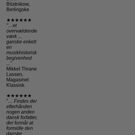
Blüdnikow,
Berlingske
★★★★★★
”…et
overvældende
værk ...
ganske enkelt
en
musikhistorisk
begivenhed
..."
Mikkel Thrane
Lassen,
Magasinet
Klassisk
★★★★★★
”…
Findes der
efterhånden
nogen anden
dansk forfatter,
der formår at
formidle den
danske