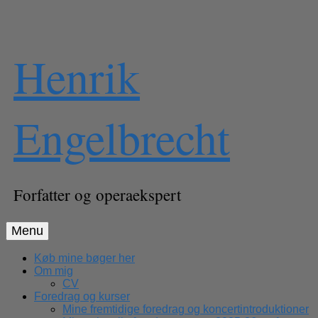
Skip
Henrik
to
content
Engelbrecht
Forfatter og operaekspert
Menu
Køb mine bøger her
Om mig
CV
Foredrag og kurser
Mine fremtidige foredrag og koncertintroduktioner