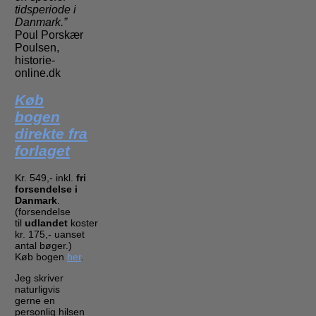
tidsperiode i
Danmark.”
Poul Porskær
Poulsen,
historie-
online.dk
Køb
bogen
direkte fra
forlaget
Kr. 549,- inkl.
fri
forsendelse i
Danmark
.
(forsendelse
til
udlandet
koster
kr. 175,- uanset
antal bøger.)
Køb bogen
her
.
Jeg skriver
naturligvis
gerne en
personlig hilsen