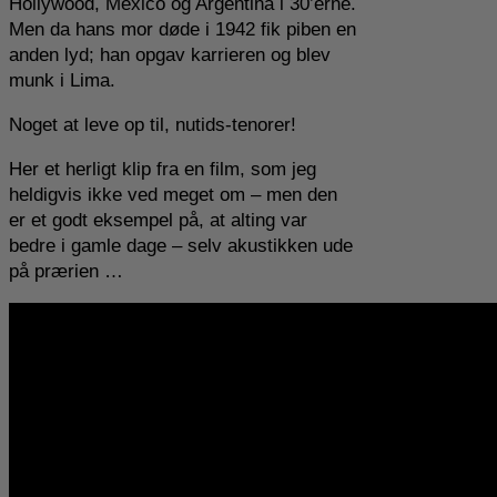
Hollywood, Mexico og Argentina i 30’erne.
Men da hans mor døde i 1942 fik piben en
anden lyd; han opgav karrieren og blev
munk i Lima.
Noget at leve op til, nutids-tenorer!
Her et herligt klip fra en film, som jeg
heldigvis ikke ved meget om – men den
er et godt eksempel på, at alting var
bedre i gamle dage – selv akustikken ude
på prærien …