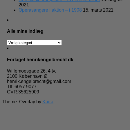
2021
Operasangere i aktion – i 1908
15. marts 2021
Alle mine indlæg
Alle
mine
indlæg
Forlaget henrikengelbrecht.dk
Willemoesgade 26, 4.tv.
2100 København Ø
henrik.engelbrecht@gmail.com
Tlf. 6057 9077
CVR:35625909
Theme: Overlay by
Kaira