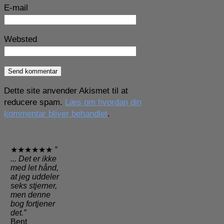
E-mail
Websted
Dette site anvender Akismet til at
reducere spam.
Læs om hvordan din
kommentar bliver behandlet
.
★★★★★★
”
... Det er ikke
med let hånd,
at jeg uddeler
seks stjerner,
men denne
bog fortjener
det.”
Bent