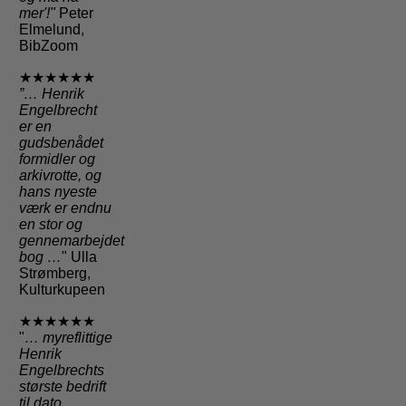
mer'!"
Peter
Elmelund,
BibZoom
★★★★★★
”… Henrik
Engelbrecht
er en
gudsbenådet
formidler og
arkivrotte, og
hans nyeste
værk er endnu
en stor og
gennemarbejdet
bog …
" Ulla
Strømberg,
Kulturkupeen
★★★★★★
"
… myreflittige
Henrik
Engelbrechts
største bedrift
til dato …