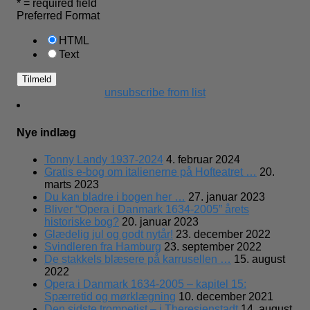
* = required field
Preferred Format
HTML
Text
unsubscribe from list
Nye indlæg
Tonny Landy 1937-2024
4. februar 2024
Gratis e-bog om italienerne på Hofteatret …
20.
marts 2023
Du kan bladre i bogen her …
27. januar 2023
Bliver “Opera i Danmark 1634-2005” årets
historiske bog?
20. januar 2023
Glædelig jul og godt nytår!
23. december 2022
Svindleren fra Hamburg
23. september 2022
De stakkels blæsere på karrusellen …
15. august
2022
Opera i Danmark 1634-2005 – kapitel 15:
Spærretid og mørklægning
10. december 2021
Den sidste trompetist – i Theresienstadt
14. august