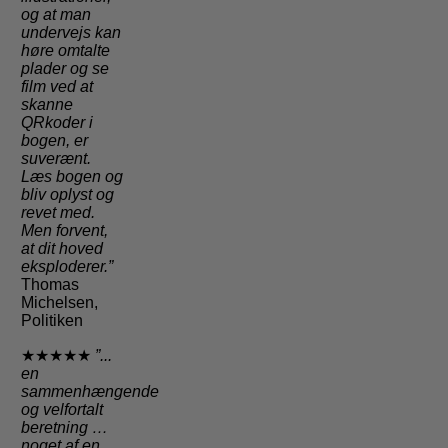
og at man
undervejs kan
høre omtalte
plader og se
film ved at
skanne
QRkoder i
bogen, er
suverænt.
Læs bogen og
bliv oplyst og
revet med.
Men forvent,
at dit hoved
eksploderer.”
Thomas
Michelsen,
Politiken
★★★★★
”...
en
sammenhængende
og velfortalt
beretning …
noget af en