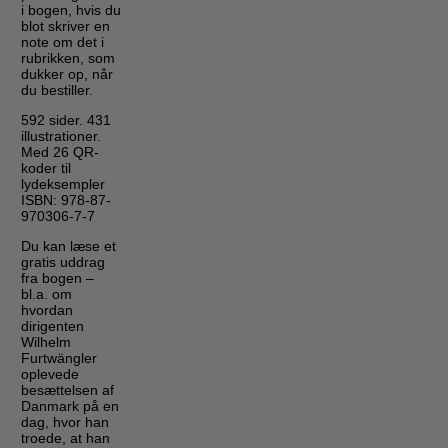
i bogen, hvis du
blot skriver en
note om det i
rubrikken, som
dukker op, når
du bestiller.
592 sider. 431
illustrationer.
Med 26 QR-
koder til
lydeksempler
ISBN: 978-87-
970306-7-7
Du kan læse et
gratis uddrag
fra bogen –
bl.a. om
hvordan
dirigenten
Wilhelm
Furtwängler
oplevede
besættelsen af
Danmark på en
dag, hvor han
troede, at han