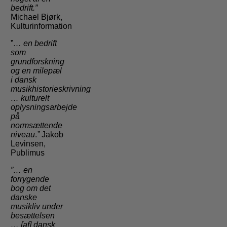
bedrift.”
Michael Bjørk,
Kulturinformation
”
… en bedrift
som
grundforskning
og en milepæl
i dansk
musikhistorieskrivning
…
kulturelt
oplysningsarbejde
på
normsættende
niveau
.
”
Jakob
Levinsen,
Publimus
”… en
forrygende
bog om det
danske
musikliv under
besættelsen
… [af] dansk