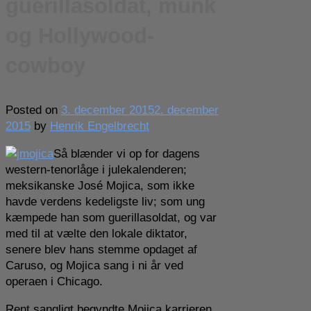
guerillasoldat, munk
og Hollywood-
cowboy
Posted on
3. december 2015
2. december
2015
by
Henrik Engelbrecht
Så blænder vi op for dagens
western-tenorlåge i julekalenderen;
meksikanske José Mojica, som ikke
havde verdens kedeligste liv; som ung
kæmpede han som guerillasoldat, og var
med til at vælte den lokale diktator,
senere blev hans stemme opdaget af
Caruso, og Mojica sang i ni år ved
operaen i Chicago.
Rent sangligt begyndte Mojica karrieren