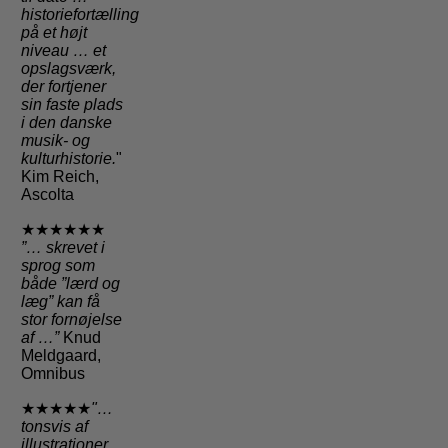
historiefortælling
på et højt
niveau … et
opslagsværk,
der fortjener
sin faste plads
i den danske
musik- og
kulturhistorie.
"
Kim Reich,
Ascolta
★★★★★★
”… skrevet i
sprog som
både ”lærd og
læg” kan få
stor fornøjelse
af …”
Knud
Meldgaard,
Omnibus
★★★★★
"…
tonsvis af
illustrationer,