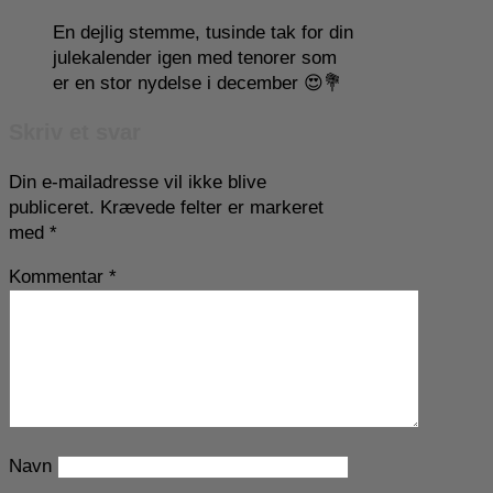
En dejlig stemme, tusinde tak for din
julekalender igen med tenorer som
er en stor nydelse i december 😍💐
Skriv et svar
Din e-mailadresse vil ikke blive
publiceret.
Krævede felter er markeret
med
*
Kommentar
*
Navn