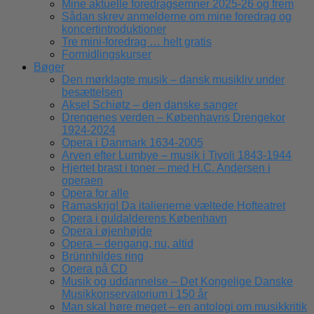
Mine aktuelle foredragsemner 2025-26 og frem
Sådan skrev anmelderne om mine foredrag og
koncertintroduktioner
Tre mini-foredrag … helt gratis
Formidlingskurser
Bøger
Den mørklagte musik – dansk musikliv under
besættelsen
Aksel Schiøtz – den danske sanger
Drengenes verden – Københavns Drengekor
1924-2024
Opera i Danmark 1634-2005
Arven efter Lumbye – musik i Tivoli 1843-1944
Hjertet brast i toner – med H.C. Andersen i
operaen
Opera for alle
Ramaskrig! Da italienerne væltede Hofteatret
Opera i guldalderens København
Opera i øjenhøjde
Opera – dengang, nu, altid
Brünnhildes ring
Opera på CD
Musik og uddannelse – Det Kongelige Danske
Musikkonservatorium i 150 år
Man skal høre meget – en antologi om musikkritik