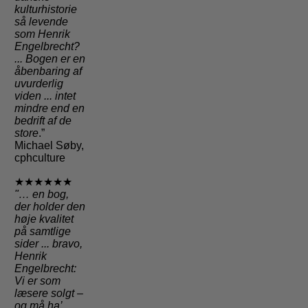
kulturhistorie
så levende
som Henrik
Engelbrecht?
... Bogen er en
åbenbaring af
uvurderlig
viden ... intet
mindre end en
bedrift af de
store
.”
Michael Søby,
cphculture
★★★★★★
"
… en bog,
der holder den
høje kvalitet
på samtlige
sider
... bravo,
Henrik
Engelbrecht:
Vi er som
læsere solgt –
og må ha’