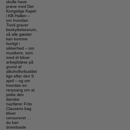
skulle have
prøve med Det
Kongelige Kapel
i KB-Hallen –
om hvordan
Tivoli graver
beskyttelsesrum,
så alle gæster
kan komme
hurtigt i
sikkerhed – om
musikere, som
med ét bliver
arbejdsløse på
grund af
alkoholforbuddet
lige efter den 9.
april – og om
hvordan en
revysang om at
piske den
danske
nazifører Frits
Clausens bag
bliver
censureret …
du kan
downloade